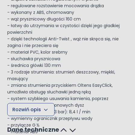
- regulowane rozstawienie mocowania drążka
- wykonany z ABS, chromowany
- wąż prysznicowy długości 160 cm
- łatwy do utrzymania w czystości dzięki jego gładkiej
powierzchni
- dzięki technologii Anti-Twist , wąż nie skręca się, nie
zagina i nie przeciera się
- materiał PVC, kolor srebrny
- słuchawka prysznicowa
- średnica główki 130 mm
- 3 rodzaje strumienia: strumień deszczowy, miękki,
masujący
- zmiana strumienia przyciskiem Oltens EasyClick,
umożliwia obsługę słuchawki jedną ręką
- system szybkiego usuwania kamienia, poprzez
przetarcie palcem silikonowych dysz
Rozwiń opis
- przepływ max. (przy 3 bar): 8,4 l / min
- wymienny ogranicznik przepływu wody
- przyłącze G ½
Dane techniczne
- materiał ABS