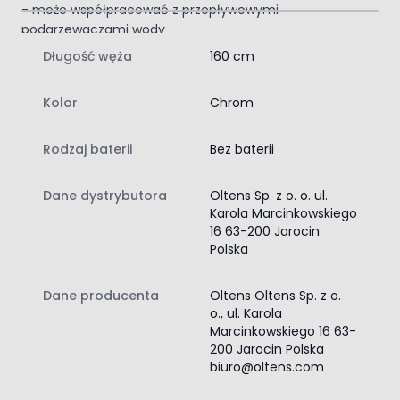
- może współpracować z przepływowymi
podgrzewaczami wody
- kolor chrom
Długość węża
160 cm
- mydelniczka okrągła, plastikowa, przezroczysta
Kolor
Chrom
Rodzaj baterii
Bez baterii
Dane dystrybutora
Oltens Sp. z o. o. ul.
Karola Marcinkowskiego
16 63-200 Jarocin
Polska
Dane producenta
Oltens Oltens Sp. z o.
o., ul. Karola
Marcinkowskiego 16 63-
200 Jarocin Polska
biuro@oltens.com