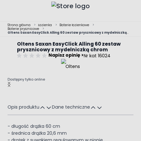
Przejdź do treści
Strona główna
>
Łazienka
>
Baterie łazienkowe
>
Baterie prysznicowe
>
Oltens Saxan EasyClick Alling 60 zestaw prysznicowy z mydelniczką
chrom
Oltens Saxan EasyClick Alling 60 zestaw
prysznicowy z mydelniczką chrom
Napisz opinię >
Nr kat 16024
Dostępny tylko online
Main image
Click to view image in fullscreen
Opis produktu
Dane techniczne
- długość drążka 60 cm
- średnica drążka 20,6 mm
- drążek z suwakiem regulowanym w pionie