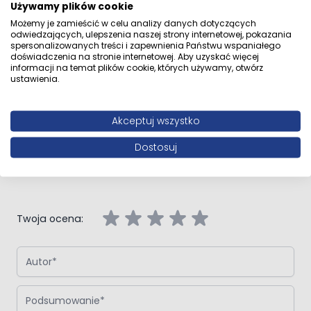
Używamy plików cookie
Możemy je zamieścić w celu analizy danych dotyczących
odwiedzających, ulepszenia naszej strony internetowej, pokazania
spersonalizowanych treści i zapewnienia Państwu wspaniałego
Opinie klientów
doświadczenia na stronie internetowej. Aby uzyskać więcej
informacji na temat plików cookie, których używamy, otwórz
ustawienia.
Akceptuj wszystko
Napisz własną recenzję
Dostosuj
Napisz opinię o produkcie:
Oltens Rinnan kabina prysznicowa
100x80 cm prostokątna drzwi ze ścianką czarny mat/szkło
przezroczyste
Twoja ocena:
Autor
Podsumowanie