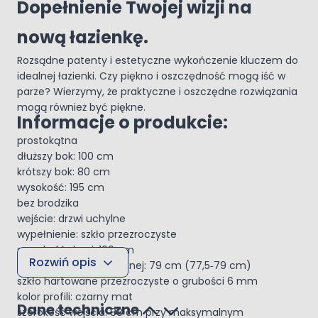
Dopełnienie Twojej wizji na
nową łazienkę.
Rozsądne patenty i estetyczne wykończenie kluczem do
idealnej łazienki. Czy piękno i oszczędność mogą iść w
parze? Wierzymy, że praktyczne i oszczędne rozwiązania
mogą również być piękne.
Informacje o produkcie:
prostokątna
dłuższy bok: 100 cm
krótszy bok: 80 cm
wysokość: 195 cm
bez brodzika
wejście: drzwi uchylne
wypełnienie: szkło przezroczyste
szerokość drzwi: 100 cm
Rozwiń opis
szerokość ścianki bocznej: 79 cm (77,5‑79 cm)
szkło hartowane przezroczyste o grubości 6 mm
kolor profili: czarny mat
Dane techniczne
szerokość wejścia: 88 cm przy maksymalnym