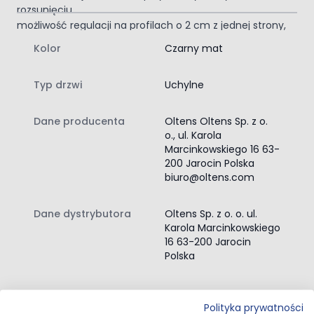
rozsunięciu
możliwość regulacji na profilach o 2 cm z jednej strony,
1 cm z drugiej strony
Kolor
Czarny mat
Nowoczesna przestrzeń
Biorąc prysznic w prostokątnej kabinie prysznicowej
Typ drzwi
Uchylne
Oltens Rinnan nie będziesz chciał skończyć.
SmartClean
Dane producenta
Oltens Oltens Sp. z o.
Powierzchnie z tą powłoką wymagają mniej wody,
o., ul. Karola
detergentów i mniej wysiłku przy dbaniu o ich czystość.
Zawartość zestawu:
Marcinkowskiego 16 63-
200 Jarocin Polska
kabina prysznicowa
biuro@oltens.com
instrukcja montażu kabiny prysznicowej
Dane dystrybutora
Oltens Sp. z o. o. ul.
Karola Marcinkowskiego
16 63-200 Jarocin
Polska
Przejdź do całego opisu
Polityka prywatności