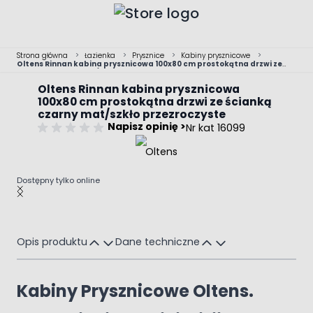
Przejdź do treści
Strona główna
>
Łazienka
>
Prysznice
>
Kabiny prysznicowe
>
Oltens Rinnan kabina prysznicowa 100x80 cm prostokątna drzwi ze
ścianką czarny mat/szkło przezroczyste
Oltens Rinnan kabina prysznicowa
100x80 cm prostokątna drzwi ze ścianką
czarny mat/szkło przezroczyste
Napisz opinię >
Nr kat 16099
Dostępny tylko online
Main image
Click to view image in fullscreen
Opis produktu
Dane techniczne
Kabiny Prysznicowe Oltens.