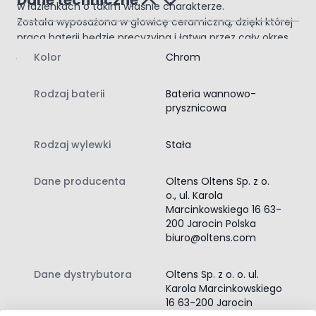
w łazienkach o takim właśnie charakterze.
Została wyposażona w głowicę ceramiczną, dzięki której
praca baterii będzie precyzyjna i łatwa przez cały okres
jej eksploatacji.
Kolor
Chrom
Jej błysk będzie cieszył nas przez lata!
Idealne rozwiązanie do wanien
Rodzaj baterii
Bateria wannowo-
wolnostojących
prysznicowa
Bateria do montażu stojącego, w podłodze. W komplecie
wąż z funkcją antitwist 140 cm.
Rodzaj wylewki
Stała
Całkowita wysokość baterii 112,1 cm, wysokość wypływu
wody 98 cm.
Zawartość zestawu:
Dane producenta
Oltens Oltens Sp. z o.
o., ul. Karola
bateria wannowo-prysznicowa
Marcinkowskiego 16 63-
instrukcja montażu baterii wannowo‑prysznicowej
200 Jarocin Polska
wąż prysznicowy z obrotową końcówką
biuro@oltens.com
Dane dystrybutora
Oltens Sp. z o. o. ul.
Karola Marcinkowskiego
16 63-200 Jarocin