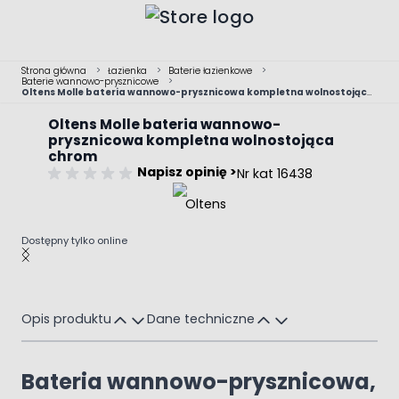
Przejdź do treści
Strona główna
>
Łazienka
>
Baterie łazienkowe
>
Baterie wannowo-prysznicowe
>
Oltens Molle bateria wannowo-prysznicowa kompletna wolnostojąca
chrom
Oltens Molle bateria wannowo-
prysznicowa kompletna wolnostojąca
chrom
Napisz opinię >
Nr kat 16438
Dostępny tylko online
Main image
Click to view image in fullscreen
Opis produktu
Dane techniczne
Bateria wannowo-prysznicowa,