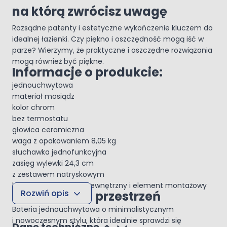
na którą zwrócisz uwagę
Rozsądne patenty i estetyczne wykończenie kluczem do
idealnej łazienki. Czy piękno i oszczędność mogą iść w
parze? Wierzymy, że praktyczne i oszczędne rozwiązania
mogą również być piękne.
Informacje o produkcie:
jednouchwytowa
materiał mosiądz
kolor chrom
bez termostatu
głowica ceramiczna
waga z opakowaniem 8,05 kg
słuchawka jednofunkcyjna
zasięg wylewki 24,3 cm
z zestawem natryskowym
kompletna: element zewnętrzny i element montażowy
Rozwiń opis
Nowoczesna przestrzeń
Bateria jednouchwytowa o minimalistycznym
i nowoczesnym stylu, która idealnie sprawdzi się
Dane techniczne