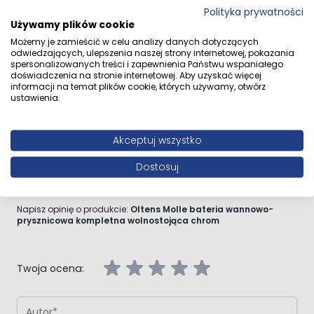
Polska
Polityka prywatności
Używamy plików cookie
Możemy je zamieścić w celu analizy danych dotyczących
Przejdź do całego opisu
odwiedzających, ulepszenia naszej strony internetowej, pokazania
spersonalizowanych treści i zapewnienia Państwu wspaniałego
doświadczenia na stronie internetowej. Aby uzyskać więcej
informacji na temat plików cookie, których używamy, otwórz
ustawienia.
Opinie klientów
Akceptuj wszystko
Dostosuj
Napisz własną recenzję
Napisz opinię o produkcie:
Oltens Molle bateria wannowo-
prysznicowa kompletna wolnostojąca chrom
Twoja ocena:
Autor