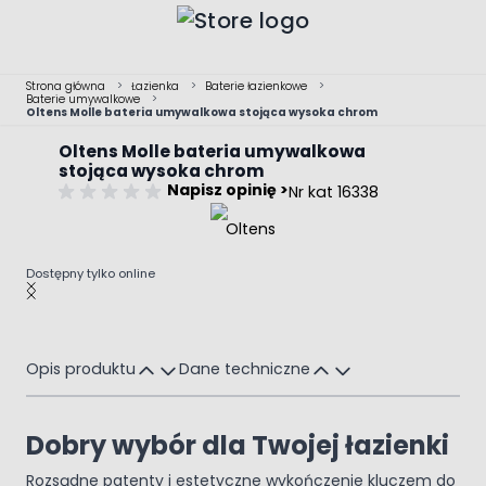
Przejdź do treści
Strona główna
>
Łazienka
>
Baterie łazienkowe
>
Baterie umywalkowe
>
Oltens Molle bateria umywalkowa stojąca wysoka chrom
Oltens Molle bateria umywalkowa
stojąca wysoka chrom
Napisz opinię >
Nr kat 16338
Dostępny tylko online
Main image
Click to view image in fullscreen
Opis produktu
Dane techniczne
Dobry wybór dla Twojej łazienki
Rozsądne patenty i estetyczne wykończenie kluczem do