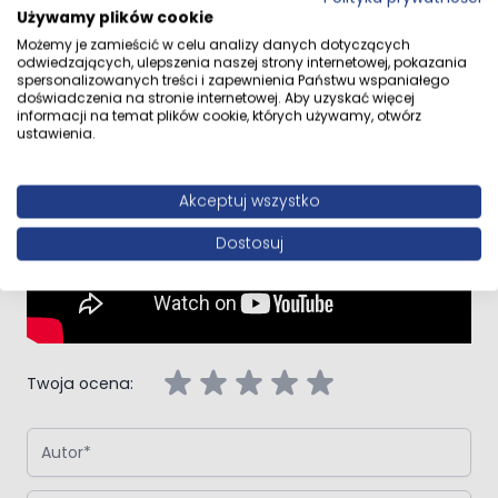
Używamy plików cookie
Przejdź do całego opisu
Możemy je zamieścić w celu analizy danych dotyczących
odwiedzających, ulepszenia naszej strony internetowej, pokazania
spersonalizowanych treści i zapewnienia Państwu wspaniałego
doświadczenia na stronie internetowej. Aby uzyskać więcej
informacji na temat plików cookie, których używamy, otwórz
Opinie klientów
ustawienia.
Akceptuj wszystko
Dostosuj
Napisz własną recenzję
Napisz opinię o produkcie:
Oltens Molle bateria umywalkowa
stojąca wysoka chrom
Twoja ocena:
Autor
Podsumowanie