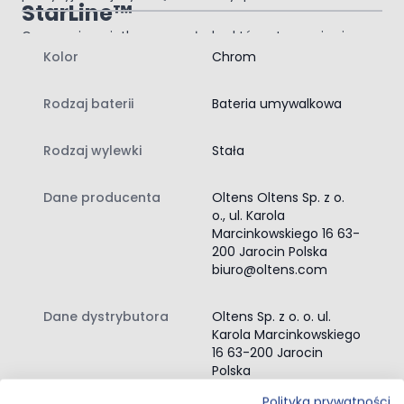
StarLine™
Gwarancja wyjątkowego połysku, który utrzymuje się
przez lata.
Kolor
Chrom
PureEco™
Zoptymalizowany przepływ w bateriach, dzięki któremu
Rodzaj baterii
Bateria umywalkowa
zużyjesz mniej wody, a Twoje rachunki będą niższe.
DoubleChrome™
Rodzaj wylewki
Stała
Dzięki tej powłoce, elementy chromowane będą
odporne na zabrudzenia i matowienie. Ich błysk będzie
Dane producenta
Oltens Oltens Sp. z o.
cieszył oko przez lata.
PerloClean™
o., ul. Karola
Marcinkowskiego 16 63-
Wygodny perlator wykonany z wytrzymałej gumy, dzięki
200 Jarocin Polska
czemu jest wyjątkowo trwały i łatwy w czyszczeniu.
biuro@oltens.com
Zawartość zestawu:
bateria umywalkowa
Dane dystrybutora
Oltens Sp. z o. o. ul.
korek Click-Clack
Karola Marcinkowskiego
instrukcja montażu baterii umywalkowej
16 63-200 Jarocin
Perlator w baterii umywalkowej
Polska
Oltens
Polityka prywatności