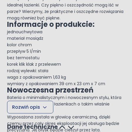
idealnej łazienki. Czy piękno i oszczędność mogą iść w
parze? Wierzymy, że praktyczne i oszczędne rozwiązania
mogą również być piękne.
Informacje o produkcie:
jednouchwytowa
materiał mosiądz
kolor chrom
przepływ 5 l/min
bez termostatu
korek klik klak z przelewem
rodzaj wylewki: stała
waga z opakowaniem 1,63 kg
wymiary z opakowaniem 39 cm x 23 cm x 7 cm
Nowoczesna przestrzeń
Bateria o minimalistycznym i nowoczesnym stylu, która
idealnie sprawdzi się w łazienkach o takim właśnie
Rozwiń opis
charakterze.
Wyposażona została w głowicę ceramiczną, dzięki
czemu przez cały okres eksploatacji jej obsługa będzie
Dane techniczne
precyzyjna. Jej błysk będzie cieszył przez lata.