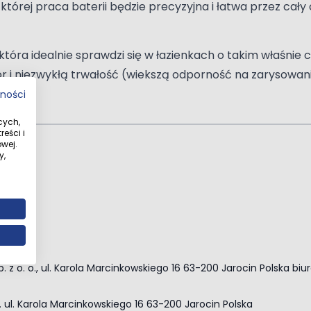
órej praca baterii będzie precyzyjna i łatwa przez cały o
tóra idealnie sprawdzi się w łazienkach o takim właśnie 
 i niezwykłą trwałość (wiekszą odporność na zarysowania 
tności
cych,
eści i
wej.
y,
cowa
. z o. o., ul. Karola Marcinkowskiego 16 63-200 Jarocin Polska
biu
o. ul. Karola Marcinkowskiego 16 63-200 Jarocin Polska