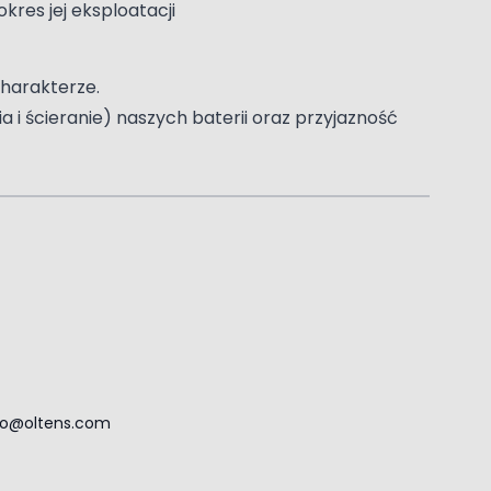
kres jej eksploatacji
charakterze.
i ścieranie) naszych baterii oraz przyjazność
ro@oltens.com