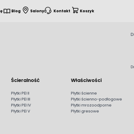
ię
Blog
Salony
Kontakt
Koszyk
D
D
Ścieralność
Właściwości
Płytki PEI II
Płytki ścienne
Płytki PEI III
Płytki ścienno-podłogowe
Płytki PEI IV
Płytki mrozoodporne
Płytki PEI V
Płytki gresowe