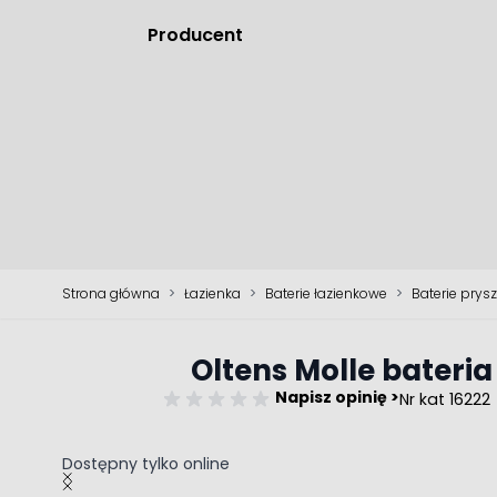
Producent
Strona główna
>
Łazienka
>
Baterie łazienkowe
>
Baterie prys
Oltens Molle bateri
Napisz opinię >
Nr kat 16222
Dostępny tylko online
Main image
Click to view image in fullscreen