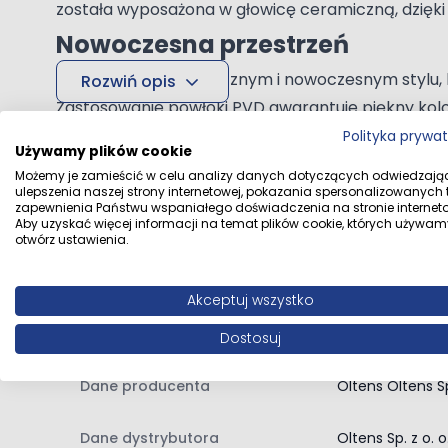
została wyposażona w głowicę ceramiczną, dzięki kt
Nowoczesna przestrzeń
Bateria o minimalistycznym i nowoczesnym stylu, k
Rozwiń opis
Zastosowanie powłoki PVD gwarantuje piękny kolor
alergikom i właściwości bakteriobójcze.
Polityka prywa
Dane techniczne
Używamy plików cookie
Zawartość zestawu:
Możemy je zamieścić w celu analizy danych dotyczących odwiedzają
ulepszenia naszej strony internetowej, pokazania spersonalizowanych tr
bateria prysznicowa
zapewnienia Państwu wspaniałego doświadczenia na stronie interneto
Aby uzyskać więcej informacji na temat plików cookie, których używam
Kolor
Złoty połysk
instrukcja montażu baterii prysznicowej
otwórz ustawienia.
Rodzaj baterii
Bateria pryszni
Akceptuj wszystko
Rodzaj wylewki
Inna
Dostosuj
Dane producenta
Oltens Oltens Sp
Dane dystrybutora
Oltens Sp. z o. 