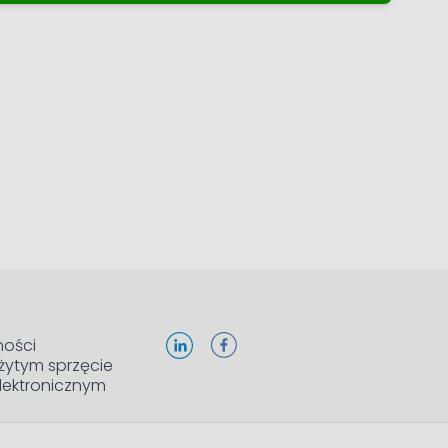
ności
żytym sprzęcie
elektronicznym