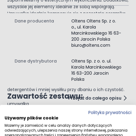
zapomnieliśmy o estetycznym wykończeniu. Dodatkowo,
wszystkie jej elementy idealnie ze sobą współgrają.
Umywalka idealnie komponuje się z pozostałą ceramiką
o okrągłych kształtach.
Dane producenta
Oltens Oltens Sp. z o.
Szerokie, uniwersalne
o., ul. Karola
zastosowanie
Marcinkowskiego 16 63-
200 Jarocin Polska
Umywalka jest wyjątkowa, ponieważ posiada tzw. wyspę
biuro@oltens.com
na armaturę, do montażu baterii stojącej.
Najlepiej połączyć ją z chromowanym korkiem
Dane dystrybutora
Oltens Sp. z o. o. ul.
umywalkowym typu klik-klak (bez przelewu) Rovde lub
Karola Marcinkowskiego
Rovde (S).
16 63-200 Jarocin
SmartClean
Polska
Powierzchnie z tą powłoką wymagają mniej wody,
detergentów i mniej wysiłku przy dbaniu o ich czystość.
Zawartość zestawu:
Przejdź do całego opisu
umywalka
Montaż umywalki nablatowej
Polityka prywatności
Używamy plików cookie
Możemy je zamieścić w celu analizy danych dotyczących
Opinie klientów
odwiedzających, ulepszenia naszej strony internetowej, pokazania
spersonalizowanych treści i zapewnienia Państwu wspaniałego