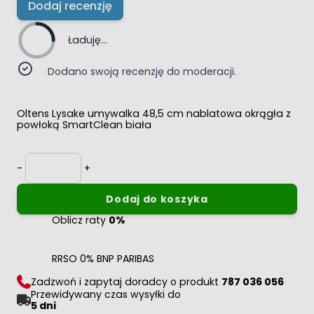
Dodaj recenzję
Ładuję...
Dodano swoją recenzję do moderacji.
Oltens Lysake umywalka 48,5 cm nablatowa okrągła z
powłoką SmartClean biała
Ilość
-
+
Dodaj do koszyka
Oblicz raty
0%
RRSO 0% BNP PARIBAS
Zadzwoń i zapytaj doradcy o produkt
787 036 056
Przewidywany czas wysyłki do
5 dni