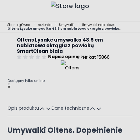
Przejdź do treści
Strona główna
>
Łazienka
>
Umywalki
>
Umywalki nablatowe
>
Oltens Lysake umywalka 48,5 cm nablatowa okrągła z powłoką
SmartClean biała
Oltens Lysake umywalka 48,5 cm
nablatowa okrągła z powłoką
SmartClean biała
Napisz opinię >
Nr kat 15866
Dostępny tylko online
Main image
Click to view image in fullscreen
Opis produktu
Dane techniczne
Umywalki Oltens. Dopełnienie