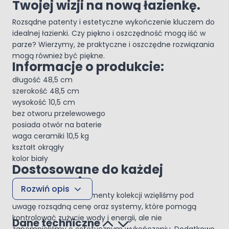
Twojej wizji na nową łazienkę.
Rozsądne patenty i estetyczne wykończenie kluczem do
idealnej łazienki. Czy piękno i oszczędność mogą iść w
parze? Wierzymy, że praktyczne i oszczędne rozwiązania
mogą również być piękne.
Informacje o produkcie:
długość 48,5 cm
szerokość 48,5 cm
wysokość 10,5 cm
bez otworu przelewowego
posiada otwór na baterie
waga ceramiki 10,5 kg
kształt okrągły
kolor biały
Dostosowane do każdej
przestrzeni
Rozwiń opis
Planując wszystkie elementy kolekcji wzięliśmy pod
uwagę rozsądną cenę oraz systemy, które pomogą
kontrolować zużycie wody i energii, ale nie
Dane techniczne