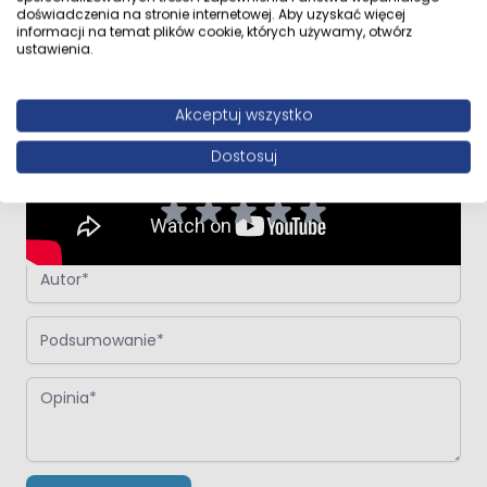
doświadczenia na stronie internetowej. Aby uzyskać więcej
informacji na temat plików cookie, których używamy, otwórz
ustawienia.
Napisz własną recenzję
Akceptuj wszystko
Napisz opinię o produkcie:
Oltens Lysake umywalka 48,5 cm
nablatowa okrągła z powłoką SmartClean biała
Dostosuj
Twoja ocena:
Autor
Podsumowanie
Opinia