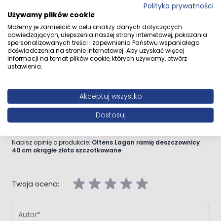
Polityka prywatności
Używamy plików cookie
Przejdź do całego opisu
Możemy je zamieścić w celu analizy danych dotyczących
odwiedzających, ulepszenia naszej strony internetowej, pokazania
spersonalizowanych treści i zapewnienia Państwu wspaniałego
doświadczenia na stronie internetowej. Aby uzyskać więcej
informacji na temat plików cookie, których używamy, otwórz
ustawienia.
Opinie klientów
Akceptuj wszystko
Dostosuj
Napisz własną recenzję
Napisz opinię o produkcie:
Oltens Lagan ramię deszczownicy
40 cm okrągłe złoto szczotkowane
Twoja ocena:
Autor