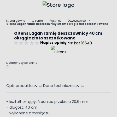
Przejdź do treści
Strona główna
>
Łazienka
>
Prysznice
>
Deszczownice
>
Oltens Lagan ramię deszczownicy 40 cm okrągłe złoto szczotkowane
Oltens Lagan ramię deszczownicy 40 cm
okrągłe złoto szczotkowane
Napisz opinię >
Nr kat 16648
Dostępny tylko online
Main image
Click to view image in fullscreen
Opis produktu
Dane techniczne
- kształt okrągły, średnica przekroju 20,6 mm
- długość 40 cm
- wykonane z mosiądzu