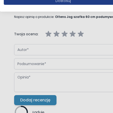
Dostosuj
Napisz własną recenzję
Napisz opinię o produkcie:
Oltens Jog szafka 60 cm podumywa
Twoja ocena:
Autor
Podsumowanie
Opinia
Dodaj recenzję
Ładuję...