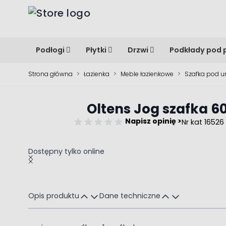
Przejdź do treści
Podłogi
Płytki
Drzwi
Podkłady pod 
Strona główna
>
Łazienka
>
Meble łazienkowe
>
Szafka pod 
Oltens Jog szafka 
Napisz opinię >
Nr kat 16526
Dostępny tylko online
Main image
Click to view image in fullscreen
Opis produktu
Dane techniczne