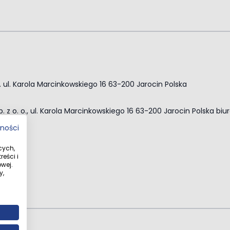
o. ul. Karola Marcinkowskiego 16 63-200 Jarocin Polska
. z o. o., ul. Karola Marcinkowskiego 16 63-200 Jarocin Polska
biu
tności
cych,
eści i
wej.
y,