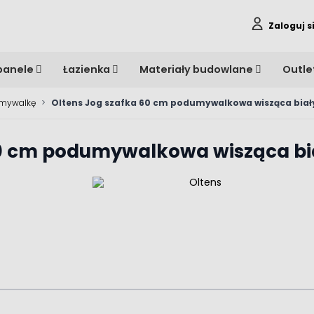
Zaloguj s
panele
Łazienka
Materiały budowlane
Outle
umywalkę
>
Oltens Jog szafka 60 cm podumywalkowa wisząca biał
60 cm podumywalkowa wisząca bi