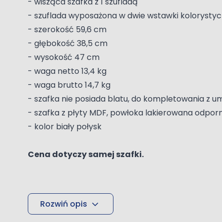
- wisząca szafka z 1 szufladą
- szuflada wyposażona w dwie wstawki kolorystyczn
- szerokość 59,6 cm
- głębokość 38,5 cm
- wysokość 47 cm
- waga netto 13,4 kg
- waga brutto 14,7 kg
- szafka nie posiada blatu, do kompletowania z
- szafka z płyty MDF, powłoka lakierowana odpo
- kolor biały połysk
Cena dotyczy samej szafki.
Rozwiń opis