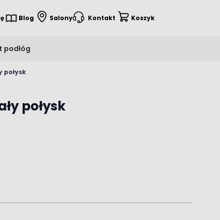
ię
Blog
Salony
Kontakt
Koszyk
t podłóg
y połysk
ały połysk