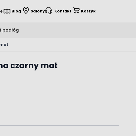
ię
Blog
Salony
Kontakt
Koszyk
t podłóg
 mat
na czarny mat