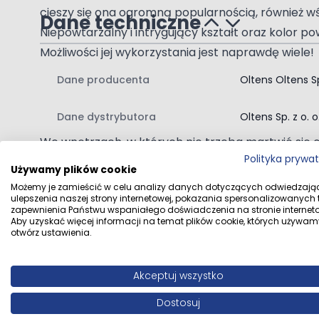
cieszy się ona ogromną popularnością, również w
Dane techniczne
Niepowtarzalny i intrygujący kształt oraz kolor p
Możliwości jej wykorzystania jest naprawdę wiele!
Szerokie, uniwersalne zastoso
Dane producenta
Oltens Oltens Sp
Najlepiej połączyć ją z chromowanym, czarnym lu
Dane dystrybutora
Oltens Sp. z o. 
z armaturą: sztorcową wysoką, podtynkową, ście
We wnętrzach, w których nie trzeba martwić się 
Polityka prywa
i dominującą pod kątem kolorystycznym spójną ca
Używamy plików cookie
bieli, czy szarości dekorację.
Możemy je zamieścić w celu analizy danych dotyczących odwiedzają
ulepszenia naszej strony internetowej, pokazania spersonalizowanych tr
Zawartość zestawu:
zapewnienia Państwu wspaniałego doświadczenia na stronie interneto
Aby uzyskać więcej informacji na temat plików cookie, których używam
Opinie klientów
umywalka
otwórz ustawienia.
Akceptuj wszystko
Napisz własną recenzję
Dostosuj