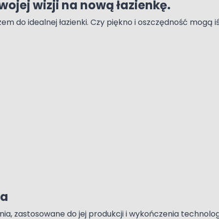
ojej wizji na nową łazienkę.
m do idealnej łazienki. Czy piękno i oszczędność mogą 
wa
a, zastosowane do jej produkcji i wykończenia technolo