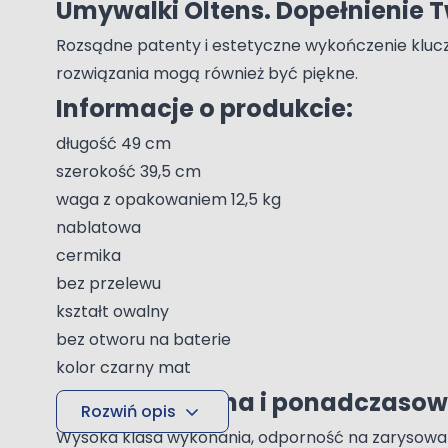
Umywalki Oltens. Dopełnienie Tw
Rozsądne patenty i estetyczne wykończenie klucze
rozwiązania mogą również być piękne.
Informacje o produkcie:
długość 49 cm
szerokość 39,5 cm
waga z opakowaniem 12,5 kg
nablatowa
cermika
bez przelewu
kształt owalny
bez otworu na baterie
kolor czarny mat
Niepowtarzalna i ponadczaso
Rozwiń opis
Wysoka klasa wykonania, odporność na zarysowani