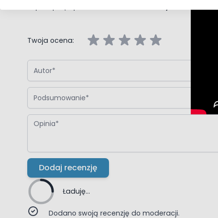
Napisz opinię o produkcie:
Oltens Hamnes umywalka 61x40 cm
Twoja ocena:
Autor
Podsumowanie
Opinia
Dodaj recenzję
Ładuję...
Dodano swoją recenzję do moderacji.