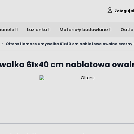
Zaloguj s
panele
Łazienka
Materiały budowlane
Outle
>
Oltens Hamnes umywalka 61x40 cm nablatowa owalna czarny
walka 61x40 cm nablatowa owal