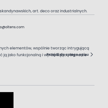
 skandynawskich, art. deco oraz industrialnych.
ro@oltens.com
ewu) serii Rovde lub Rovde (S); Do stosowania
rnych elementów, wspólnie tworząc intrygującą
Przejdź do całego opisu
 jako funkcjonalną i wyróżniającą się na tle