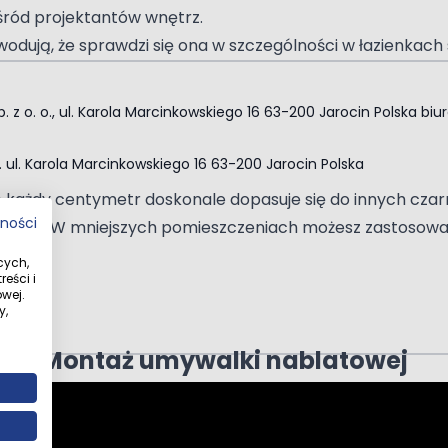
śród projektantów wnętrz.
owodują, że sprawdzi się ona w szczególności w łazienkach
wanie
. z o. o., ul. Karola Marcinkowskiego 16 63-200 Jarocin Polska
biu
b złotym korkiem umywalkowym typu klik-klak (bez przel
o. ul. Karola Marcinkowskiego 16 63-200 Jarocin Polska
nną;
o każdy centymetr doskonale dopasuje się do innych cza
tności
łość. W mniejszych pomieszczeniach możesz zastosować ją
cych,
eści i
wej.
y,
Montaż umywalki nablatowej