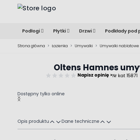
Przejdź do treści
Podłogi
Płytki
Drzwi
Podkłady pod 
Strona główna
>
Łazienka
>
Umywalki
>
Umywalki nablatowe
Oltens Hamnes umy
Napisz opinię >
Nr kat 15871
Dostępny tylko online
Main image
Click to view image in fullscreen
Opis produktu
Dane techniczne