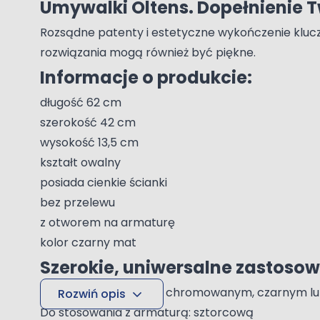
Umywalki Oltens. Dopełnienie Tw
Rozsądne patenty i estetyczne wykończenie klucze
rozwiązania mogą również być piękne.
Informacje o produkcie:
długość 62 cm
szerokość 42 cm
wysokość 13,5 cm
kształt owalny
posiada cienkie ścianki
bez przelewu
z otworem na armaturę
kolor czarny mat
Szerokie, uniwersalne zastoso
Najlepiej połączyć ją z chromowanym, czarnym lu
Rozwiń opis
Do stosowania z armaturą: sztorcową