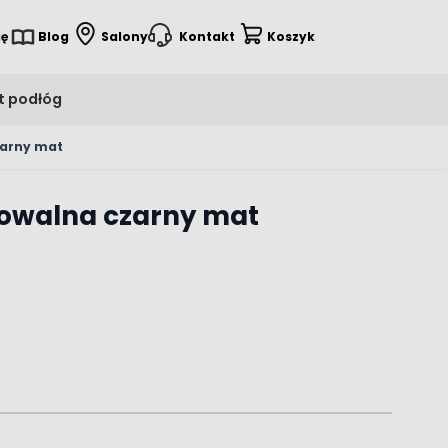
ię
Blog
Salony
Kontakt
Koszyk
t podłóg
zarny mat
owalna czarny mat