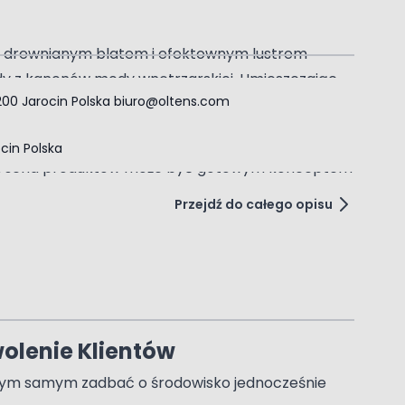
ą z drewnianym blatem i efektownym lustrem
gdy z kanonów mody wnętrzarskiej. Umieszczając
-200 Jarocin Polska
biuro@oltens.com
go charakteru.
ocin Polska
 Każda seria produktów może być gotowym konceptem
Przejdź do całego opisu
wolenie Klientów
a tym samym zadbać o środowisko jednocześnie