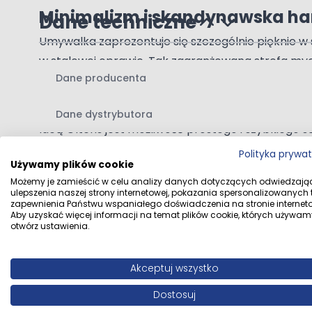
Minimalizm i skandynawska h
Dane techniczne
Umywalka zaprezentuje się szczególnie pięknie w
w stalowej oprawie. Tak zaaranżowana strefa myci
Dane producenta
umywalkę Hamnes w szlachetnym czarnym kolorze w
Gotowe rozwiązania dla Twoje
Dane dystrybutora
Ideą Oltens jest możliwość prostego i szybkiego 
– można znaleźć w niej wszystko, co jest potrzeb
Polityka prywa
Używamy plików cookie
Delikatna, minimalistyczna – ta
Możemy je zamieścić w celu analizy danych dotyczących odwiedzają
ulepszenia naszej strony internetowej, pokazania spersonalizowanych tr
Inspirowana skandynawską harmonią, spokojem mił
zapewnienia Państwu wspaniałego doświadczenia na stronie interneto
Aby uzyskać więcej informacji na temat plików cookie, których używam
Gwarancja jakości produktów
Opinie klientów
otwórz ustawienia.
Oltens to pewność i zaufanie przez cały okres uży
Oltens czuje się odpowiedzialn
Akceptuj wszystko
Z tego powodu firma OLTENS wykorzystuje technol
Dostosuj
Napisz własną recenzję