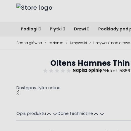
Przejdź do treści
Podłogi
Płytki
Drzwi
Podkłady pod 
Strona główna
>
Łazienka
>
Umywalki
>
Umywalki nablatowe
Oltens Hamnes Thi
Napisz opinię >
Nr kat 15886
Dostępny tylko online
Main image
Click to view image in fullscreen
Opis produktu
Dane techniczne