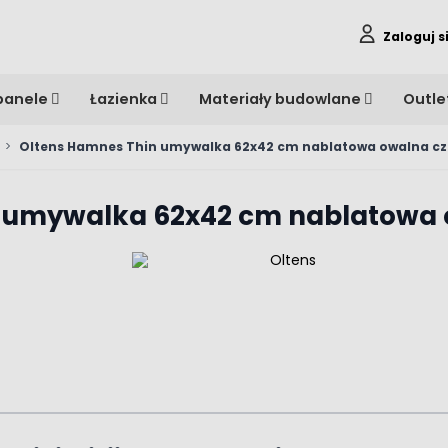
Zaloguj s
panele
Łazienka
Materiały budowlane
Outle
>
Oltens Hamnes Thin umywalka 62x42 cm nablatowa owalna c
n umywalka 62x42 cm nablatowa 