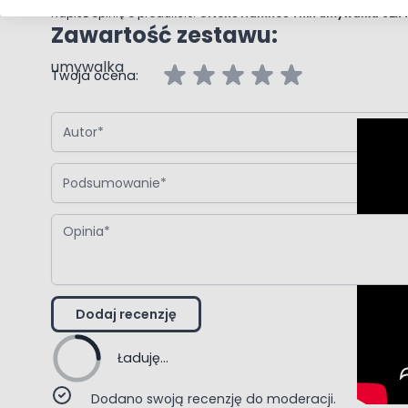
oszczędzając pieniądze.
Napisz opinię o produkcie:
Oltens Hamnes Thin umywalka 62x
Zawartość zestawu:
umywalka
Twoja ocena:
Autor
Podsumowanie
Opinia
Dodaj recenzję
Ładuję...
Dodano swoją recenzję do moderacji.