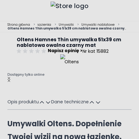
Przejdź do treści
Strona główna
>
Łazienka
>
Umywalki
>
Umywalki nablatowe
>
Oltens Hamnes Thin umywalka 51x39 cm nablatowa owalna czarny
mat
Oltens Hamnes Thin umywalka 51x39 cm
nablatowa owalna czarny mat
Napisz opinię >
Nr kat 15882
Dostępny tylko online
Main image
Click to view image in fullscreen
Opis produktu
Dane techniczne
Umywalki Oltens. Dopełnienie
Twojej wizji na nową łazienkę.