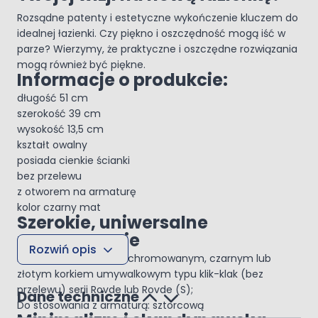
Rozsądne patenty i estetyczne wykończenie kluczem do
idealnej łazienki. Czy piękno i oszczędność mogą iść w
parze? Wierzymy, że praktyczne i oszczędne rozwiązania
mogą również być piękne.
Informacje o produkcie:
długość 51 cm
szerokość 39 cm
wysokość 13,5 cm
kształt owalny
posiada cienkie ścianki
bez przelewu
z otworem na armaturę
kolor czarny mat
Szerokie, uniwersalne
zastosowanie
Rozwiń opis
Najlepiej połączyć ją z chromowanym, czarnym lub
złotym korkiem umywalkowym typu klik-klak (bez
przelewu) serii Rovde lub Rovde (S);
Dane techniczne
Do stosowania z armaturą: sztorcową