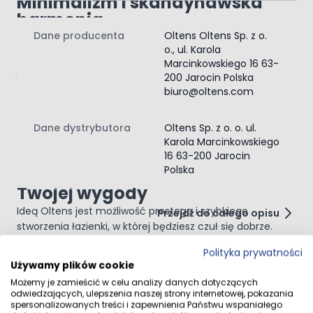
Minimalizm i skandynawska
harmonia
Dane producenta
Oltens Oltens Sp. z o.
Umywalka zaprezentuje się szczególnie pięknie
o., ul. Karola
w surowym, loftowym wnętrzu. Zwłaszcza jeśli zestawisz
Marcinkowskiego 16 63-
ją z drewnianym blatem i efektownym lustrem
200 Jarocin Polska
w stalowej oprawie. Tak zaaranżowana strefa mycia
biuro@oltens.com
będzie cieszyła oko przez wiele lat, nie wychodząc nigdy
z kanonów mody wnętrzarskiej. Umieszczając umywalkę
Dane dystrybutora
Oltens Sp. z o. o. ul.
Hamnes w szlachetnym czarnym kolorze w swojej
Karola Marcinkowskiego
łazience, wyróżnisz ją i nadasz niepowtarzalnego
16 63-200 Jarocin
charakteru.
Polska
Gotowe rozwiązania dla
Twojej wygody
Ideą Oltens jest możliwość prostego i szybkiego
Przejdź do całego opisu
stworzenia łazienki, w której będziesz czuł się dobrze.
Każda seria produktów może być gotowym konceptem –
Polityka prywatności
można znaleźć w niej wszystko, co jest potrzebne, od
Używamy plików cookie
wanny po mydelniczkę.
Opinie klientów
Delikatna, minimalistyczna –
Możemy je zamieścić w celu analizy danych dotyczących
odwiedzających, ulepszenia naszej strony internetowej, pokazania
taka jest łazienka Oltens
spersonalizowanych treści i zapewnienia Państwu wspaniałego