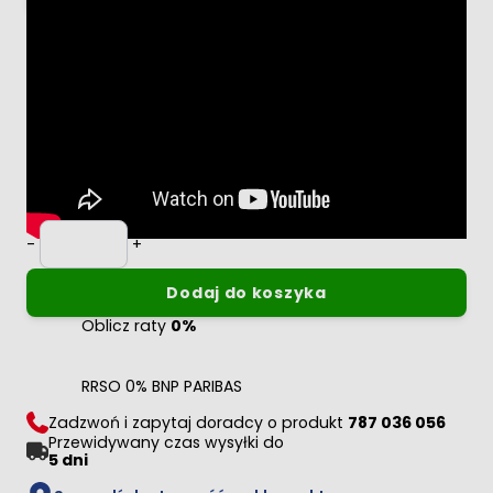
Ładuję...
Dodano swoją recenzję do moderacji.
Oltens Hamnes Thin umywalka 51x39 cm nablatowa
owalna czarny mat
Ilość
-
+
Dodaj do koszyka
Oblicz raty
0%
RRSO 0% BNP PARIBAS
Zadzwoń i zapytaj doradcy o produkt
787 036 056
Przewidywany czas wysyłki do
5 dni