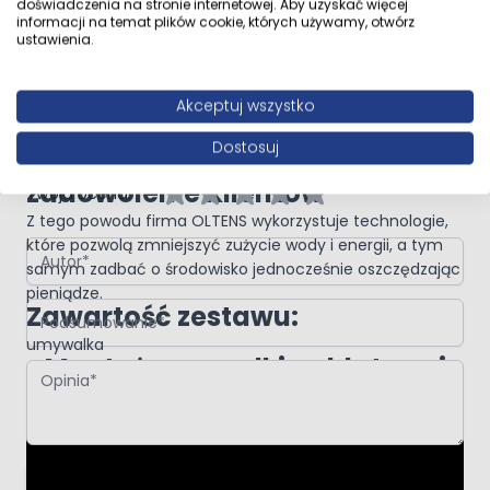
doświadczenia na stronie internetowej. Aby uzyskać więcej
Inspirowana skandynawską harmonią, spokojem miłością
informacji na temat plików cookie, których używamy, otwórz
do natury oraz industrialnym stylem.
ustawienia.
Gwarancja jakości produktów
Napisz własną recenzję
Oltens to pewność i zaufanie przez cały okres
Napisz opinię o produkcie:
Oltens Hamnes Thin umywalka 51x39
Akceptuj wszystko
użytkowania.
cm nablatowa owalna czarny mat
Oltens czuje się odpowiedzialny
Dostosuj
za otaczający nas świat oraz
zadowolenie Klientów
Twoja ocena:
Z tego powodu firma OLTENS wykorzystuje technologie,
Autor
które pozwolą zmniejszyć zużycie wody i energii, a tym
samym zadbać o środowisko jednocześnie oszczędzając
pieniądze.
Podsumowanie
Zawartość zestawu:
umywalka
Montaż umywalki nablatowej
Opinia
Dodaj recenzję