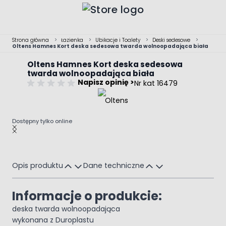
Przejdź do treści
Strona główna
>
Łazienka
>
Ubikacje i Toalety
>
Deski sedesowe
>
Oltens Hamnes Kort deska sedesowa twarda wolnoopadająca biała
Oltens Hamnes Kort deska sedesowa
twarda wolnoopadająca biała
Napisz opinię >
Nr kat 16479
Dostępny tylko online
Main image
Click to view image in fullscreen
Opis produktu
Dane techniczne
Informacje o produkcie:
deska twarda wolnoopadająca
wykonana z Duroplastu