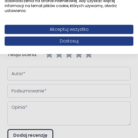
doświadczenia na stronie internetowej. Aby uzyskać więcej
informacji na temat plików cookie, których używamy, otwórz
ustawienia.
Napisz własną recenzję
Napisz opinię o produkcie:
Oltens Hamnes Kort deska
Akceptuj wszystko
sedesowa twarda wolnoopadająca biała
Dostosuj
Twoja ocena:
Autor
Podsumowanie
Opinia
Dodaj recenzję