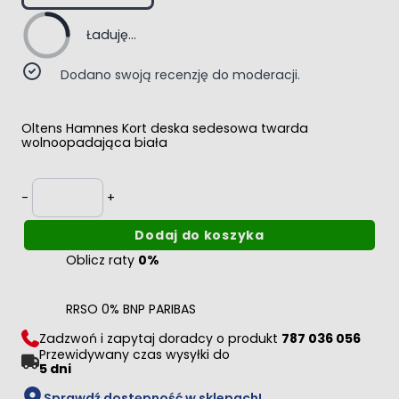
Ładuję...
Dodano swoją recenzję do moderacji.
Oltens Hamnes Kort deska sedesowa twarda
wolnoopadająca biała
Ilość
-
+
Dodaj do koszyka
Oblicz raty
0%
RRSO 0% BNP PARIBAS
Zadzwoń i zapytaj doradcy o produkt
787 036 056
Przewidywany czas wysyłki do
5 dni
Sprawdź dostępność w sklepach!