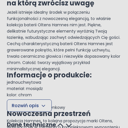
na którą zwrócisz uwagę
Jeżeli istnieje idealny środek w połączeniu
funkcjonalności z nowoczesną elegancją, to właśnie
kolekcja baterii Oltens Hamnes nim jest. Piękne,
delikatnie futurystyczne elementy wyróżnią Twoją
łazienkę, wzbudzając zachwyt odwiedzających Cię gości.
Cechą charakterystyczną baterii Oltens Hamnes jest
grawerowane pokrętło, które pełni funkcję uchwytu,
trwała ceramiczna głowica i niezwykle dopasowany kolor
chrom. Całość tworzy wyjątkowy przykład
minimalistycznej elegancji.
Informacje o produkcie:
jednouchwytowa
materiał: mosiądz
kolor: chrom
głowica ceramiczna
Rozwiń opis
montaż: ścienny podtynkowy
Nowoczesna przestrzeń
Kolekcja Hamnes, to kolejna propozycja marki Oltens,
Dane techniczne
wpisująca się w założenia o kompleksowym wyposażeniu