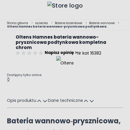
Przejdź do treści
Strona główna
>
Łazienka
>
Baterie łazienkowe
>
Baterie wannowe
>
Oltens Hamnes bateria wannowo-prysznicowa podtynkowa
kompletna chrom
Oltens Hamnes bateria wannowo-
prysznicowa podtynkowa kompletna
chrom
Napisz opinię >
Nr kat 16382
Dostępny tylko online
Main image
Click to view image in fullscreen
Opis produktu
Dane techniczne
Bateria wannowo‑prysznicowa,