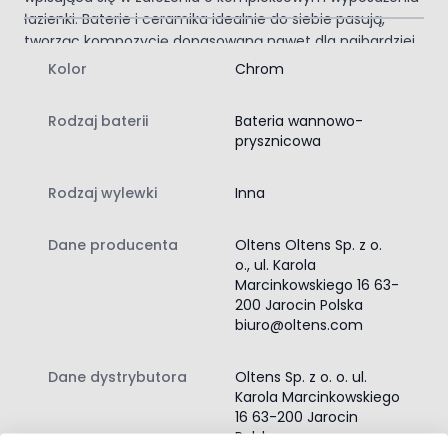
łazienki. Baterie i ceramika idealnie do siebie pasują,
tworząc kompozycję dopasowaną nawet dla najbardziej
wymagających, którzy marzą wnętrzu idealnym.
Kolor
Chrom
Zawartość zestawu:
bateria wannowo-prysznicowa
Rodzaj baterii
Bateria wannowo-
instrukcja montażu baterii wannowo‑prysznicowej
prysznicowa
Rodzaj wylewki
Inna
Dane producenta
Oltens Oltens Sp. z o.
o., ul. Karola
Marcinkowskiego 16 63-
200 Jarocin Polska
biuro@oltens.com
Dane dystrybutora
Oltens Sp. z o. o. ul.
Karola Marcinkowskiego
16 63-200 Jarocin
Polska