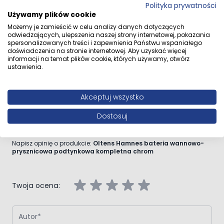
Polityka prywatności
Używamy plików cookie
Przejdź do całego opisu
Możemy je zamieścić w celu analizy danych dotyczących
odwiedzających, ulepszenia naszej strony internetowej, pokazania
spersonalizowanych treści i zapewnienia Państwu wspaniałego
doświadczenia na stronie internetowej. Aby uzyskać więcej
informacji na temat plików cookie, których używamy, otwórz
ustawienia.
Opinie klientów
Akceptuj wszystko
Dostosuj
Napisz własną recenzję
Napisz opinię o produkcie:
Oltens Hamnes bateria wannowo-
prysznicowa podtynkowa kompletna chrom
Twoja ocena:
Autor