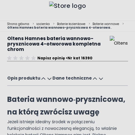
Przejdź do treści
Strona główna
>
Łazienka
>
Baterie łazienkowe
>
Baterie wannowe
>
Oltens Hamnes bateria wannowo-prysznicowa 4-otworowa
kompletna chrom
Oltens Hamnes bateria wannowo-
prysznicowa 4-otworowa kompletna
chrom
Dostępny tylko online
Napisz opinię >
Nr kat 16390
Main image
Click to view image in fullscreen
Opis produktu
Dane techniczne
Bateria wannowo‑prysznicowa,
na którą zwrócisz uwagę
Jeżeli istnieje idealny środek w połączeniu
funkcjonalności z nowoczesną elegancją, to właśnie