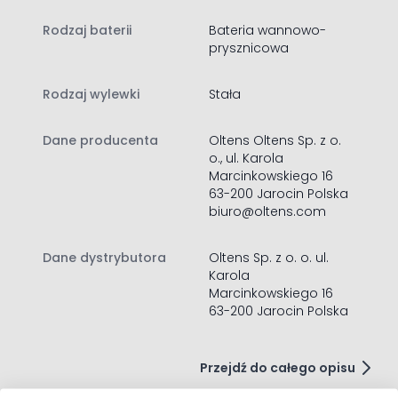
wymagających, którzy marzą wnętrzu idealnym.
Rodzaj baterii
Bateria wannowo-
Zawartość zestawu:
prysznicowa
bateria wannowo-prysznicowa
instrukcja montażu baterii wannowo‑prysznicowej
Rodzaj wylewki
Stała
wąż prysznicowy z obrotową końcówką, długość 150 cm
M10x1, z ciężarkiem
Dane producenta
Oltens Oltens Sp. z o.
o., ul. Karola
Marcinkowskiego 16
63-200 Jarocin Polska
biuro@oltens.com
Dane dystrybutora
Oltens Sp. z o. o. ul.
Karola
Marcinkowskiego 16
63-200 Jarocin Polska
Przejdź do całego opisu