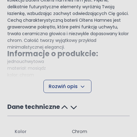
kolekcja baterii Oltens Hamnes nim jest. Piękne,
delikatnie futurystyczne elementy wyróżnią Twoją
łazienkę, wzbudzając zachwyt odwiedzających Cię gości.
Cechą charakterystyczną baterii Oltens Hamnes jest
grawerowane pokrętło, które pełni funkcję uchwytu,
trwała ceramiczna głowica i niezwykle dopasowany kolor
chrom. Całość tworzy wyjątkowy przykład
minimalistycznej elegancji.
Informacje o produkcie:
jednouchwytowa
materiał: mosiądz
kolor: chrom
przepływ 17 l/min
Rozwiń opis
głowica ceramiczna
zestaw natryskowy
montaż: nawannowy
Dane techniczne
Nowoczesna przestrzeń
Kolekcja Hamnes, to kolejna propozycja marki Oltens,
wpisująca się w założenia o kompleksowym wyposażeniu
łazienki. Baterie i ceramika idealnie do siebie pasują,
Kolor
Chrom
tworząc kompozycję dopasowaną nawet dla najbardziej