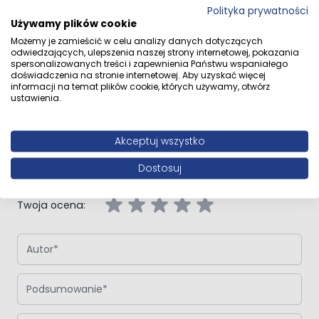
Polityka prywatności
Używamy plików cookie
Możemy je zamieścić w celu analizy danych dotyczących
Opinie klientów
odwiedzających, ulepszenia naszej strony internetowej, pokazania
spersonalizowanych treści i zapewnienia Państwu wspaniałego
doświadczenia na stronie internetowej. Aby uzyskać więcej
informacji na temat plików cookie, których używamy, otwórz
ustawienia.
Napisz własną recenzję
Akceptuj wszystko
Napisz opinię o produkcie:
Oltens Hamnes bateria wannowo-
prysznicowa 4-otworowa kompletna chrom
Dostosuj
Twoja ocena:
Autor
Podsumowanie
Opinia