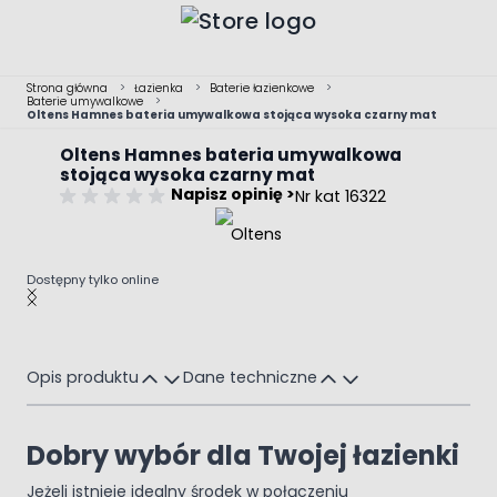
Przejdź do treści
Strona główna
>
Łazienka
>
Baterie łazienkowe
>
Baterie umywalkowe
>
Oltens Hamnes bateria umywalkowa stojąca wysoka czarny mat
Oltens Hamnes bateria umywalkowa
stojąca wysoka czarny mat
Napisz opinię >
Nr kat 16322
Dostępny tylko online
Main image
Click to view image in fullscreen
Opis produktu
Dane techniczne
Dobry wybór dla Twojej łazienki
Jeżeli istnieje idealny środek w połączeniu