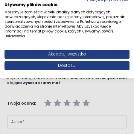
Używamy plików cookie
Przejdź do całego opisu
Możemy je zamieścić w celu analizy danych dotyczących
odwiedzających, ulepszenia naszej strony internetowej, pokazania
spersonalizowanych treści i zapewnienia Państwu wspaniałego
doświadczenia na stronie internetowej. Aby uzyskać więcej
informacji na temat plików cookie, których używamy, otwórz
Opinie klientów
ustawienia.
Akceptuj wszystko
Dostosuj
Napisz własną recenzję
Napisz opinię o produkcie:
Oltens Hamnes bateria umywalkowa
stojąca wysoka czarny mat
Twoja ocena:
Autor
Podsumowanie