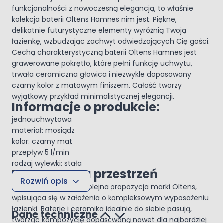
funkcjonalności z nowoczesną elegancją, to właśnie
kolekcja baterii Oltens Hamnes nim jest. Piękne,
delikatnie futurystyczne elementy wyróżnią Twoją
łazienkę, wzbudzając zachwyt odwiedzających Cię gości.
Cechą charakterystyczną baterii Oltens Hamnes jest
grawerowane pokrętło, które pełni funkcję uchwytu,
trwała ceramiczna głowica i niezwykle dopasowany
czarny kolor z matowym finiszem. Całość tworzy
wyjątkowy przykład minimalistycznej elegancji.
Informacje o produkcie:
jednouchwytowa
materiał: mosiądz
kolor: czarny mat
przepływ 5 l/min
rodzaj wylewki: stała
Nowoczesna przestrzeń
Rozwiń opis
Kolekcja Hamnes, to kolejna propozycja marki Oltens,
wpisująca się w założenia o kompleksowym wyposażeniu
łazienki. Baterie i ceramika idealnie do siebie pasują,
Dane techniczne
tworząc kompozycję dopasowaną nawet dla najbardziej