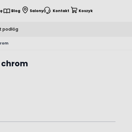
ię
Blog
Salony
Kontakt
Koszyk
t podłóg
hrom
a chrom