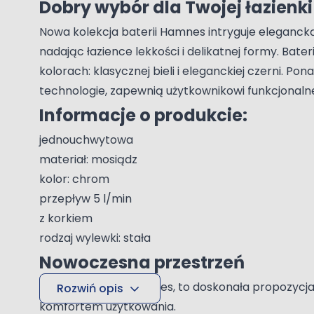
Dobry wybór dla Twojej łazienki
Nowa kolekcja baterii Hamnes intryguje eleganc
nadając łazience lekkości i delikatnej formy. Bat
kolorach: klasycznej bieli i eleganckiej czerni.
technologie, zapewnią użytkownikowi funkcjonaln
Informacje o produkcie:
jednouchwytowa
materiał: mosiądz
kolor: chrom
przepływ 5 l/min
z korkiem
rodzaj wylewki: stała
Nowoczesna przestrzeń
Kolekcja Oltens Hamnes, to doskonała propozycja
Rozwiń opis
komfortem użytkowania.