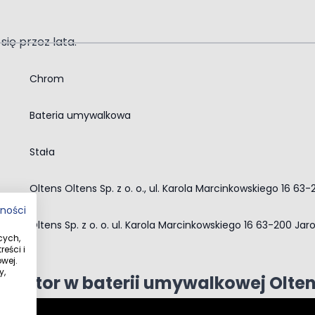
ię przez lata.
Chrom
remu zużyjesz mniej wody, a Twoje rachunki będą niższe.
Bateria umywalkowa
orne na zabrudzenia i matowienie. Ich błysk będzie cies
Stała
Oltens Oltens Sp. z o. o., ul. Karola Marcinkowskiego 16 63
ięki czemu jest wyjątkowo trwały i łatwy w czyszczeniu
tności
Oltens Sp. z o. o. ul. Karola Marcinkowskiego 16 63-200 Jar
cych,
eści i
wej.
y,
erlator w baterii umywalkowej Olte