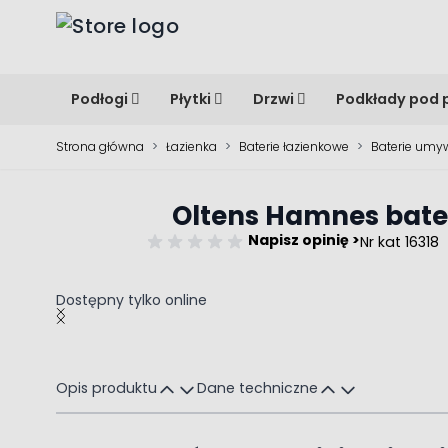
Przejdź do treści
Podłogi
Płytki
Drzwi
Podkłady pod 
Strona główna
>
Łazienka
>
Baterie łazienkowe
>
Baterie umy
Oltens Hamnes bat
Napisz opinię >
Nr kat 16318
Dostępny tylko online
Main image
Click to view image in fullscreen
Opis produktu
Dane techniczne