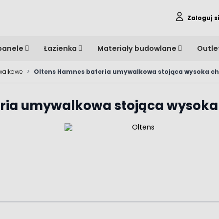
Zaloguj s
panele
Łazienka
Materiały budowlane
Outle
walkowe
>
Oltens Hamnes bateria umywalkowa stojąca wysoka c
eria umywalkowa stojąca wysok