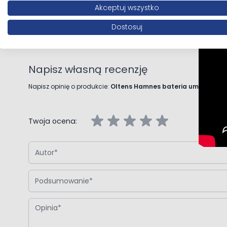
Akceptuj wszystko
Opinie klientów
Dostosuj
Napisz własną recenzję
Napisz opinię o produkcie:
Oltens Hamnes bateria umywalkow
Twoja ocena:
Autor
Podsumowanie
Opinia