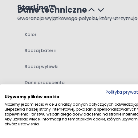
StarLine™
Dane techniczne
Gwarancja wyjątkowego połysku, który utrzymuje s
PureEco™
Kolor
Zoptymalizowany przepływ w bateriach, dzięki któ
DoubleChrome™
Rodzaj baterii
Dzięki tej powłoce, elementy chromowane będą odp
Rodzaj wylewki
PerloClean™
Dane producenta
Wygodny perlator wykonany z wytrzymałej gumy, dz
Zawartość zestawu:
Polityka prywa
Używamy plików cookie
Dane dystrybutora
bateria umywalkowa
Możemy je zamieścić w celu analizy danych dotyczących odwiedzają
ulepszenia naszej strony internetowej, pokazania spersonalizowanych tr
instrukcja montażu baterii umywalkowej
zapewnienia Państwu wspaniałego doświadczenia na stronie interneto
Aby uzyskać więcej informacji na temat plików cookie, których używam
P
otwórz ustawienia.