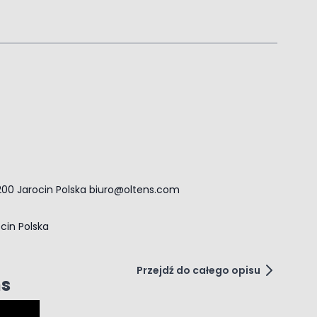
zył oko przez lata.
-200 Jarocin Polska
biuro@oltens.com
.
ocin Polska
Przejdź do całego opisu
ns