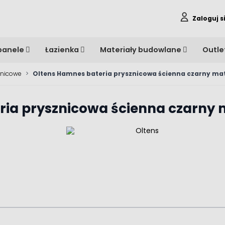
Zaloguj s
panele
Łazienka
Materiały budowlane
Outle
znicowe
>
Oltens Hamnes bateria prysznicowa ścienna czarny ma
ria prysznicowa ścienna czarny 