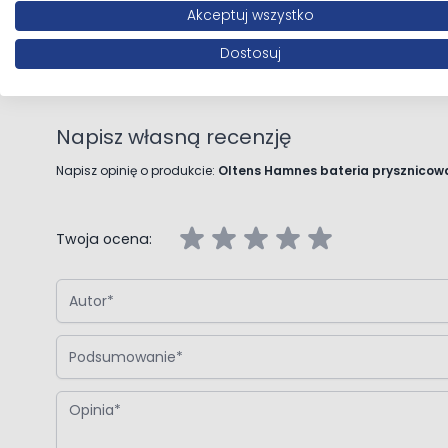
Akceptuj wszystko
Opinie klientów
Dostosuj
Napisz własną recenzję
Napisz opinię o produkcie:
Oltens Hamnes bateria prysznicow
Twoja ocena:
Autor
Podsumowanie
Opinia