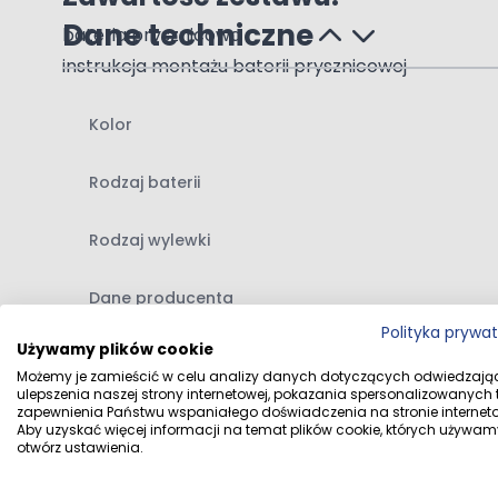
Dane techniczne
bateria prysznicowa
instrukcja montażu baterii prysznicowej
Kolor
Rodzaj baterii
Rodzaj wylewki
Dane producenta
Polityka prywa
Używamy plików cookie
Dane dystrybutora
Możemy je zamieścić w celu analizy danych dotyczących odwiedzają
ulepszenia naszej strony internetowej, pokazania spersonalizowanych tr
zapewnienia Państwu wspaniałego doświadczenia na stronie interneto
Aby uzyskać więcej informacji na temat plików cookie, których używam
otwórz ustawienia.