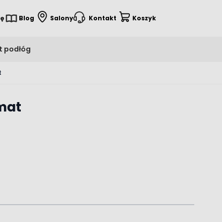
ię
Blog
Salony
Kontakt
Koszyk
t podłóg
t
mat