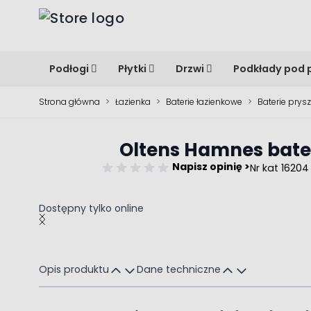
Przejdź do treści
Podłogi
Płytki
Drzwi
Podkłady pod 
Strona główna
>
Łazienka
>
Baterie łazienkowe
>
Baterie prys
Oltens Hamnes bate
Napisz opinię >
Nr kat 16204
Dostępny tylko online
Main image
Click to view image in fullscreen
Opis produktu
Dane techniczne