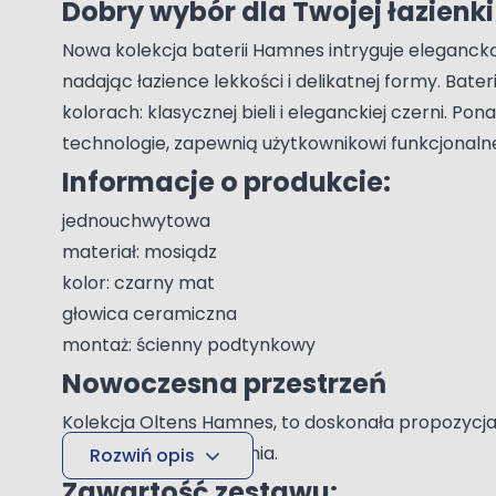
Dobry wybór dla Twojej łazienki
Nowa kolekcja baterii Hamnes intryguje eleganc
nadając łazience lekkości i delikatnej formy. Bat
kolorach: klasycznej bieli i eleganckiej czerni.
technologie, zapewnią użytkownikowi funkcjonaln
Informacje o produkcie:
jednouchwytowa
materiał: mosiądz
kolor: czarny mat
głowica ceramiczna
montaż: ścienny podtynkowy
Nowoczesna przestrzeń
Kolekcja Oltens Hamnes, to doskonała propozycja
komfortem użytkowania.
Rozwiń opis
Zawartość zestawu: