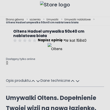
Przejdź do treści
Strona główna
>
Łazienka
>
Umywalki
>
Umywalki nablatowe
>
Oltens Hadsel umywalka 50x40 cm nablatowa biała
Oltens Hadsel umywalka 50x40 cm
nablatowa biała
Napisz opinię >
Nr kat 15840
Dostępny tylko online
Main image
Click to view image in fullscreen
Opis produktu
Dane techniczne
Umywalki Oltens. Dopełnienie
Twojej wizji na nową łazienkę.