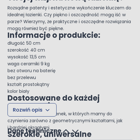
Rozsądne patenty i estetyczne wykończenie kluczem do
idealnej łazienki. Czy piękno i oszczędność mogą iść w
parze? Wierzymy, że praktyczne i oszczędne rozwiązania
mogą również być piękne.
Informacje o produkcie:
długość 50 cm
szerokość 40 cm
wysokość 13,5 cm
waga ceramiki 9 kg
bez otworu na baterię
bez przelewu
kształt prostokątny
kolor biały
Dostosowane do każdej
przestrzeni
Rozwiń opis
Idealnie pasuje do łazienek, w których mamy do
czynienia zarówno z geometrycznymi kształtami, jak
i bardziej okrągłymi.
Dane techniczne
Szerokie, uniwersalne