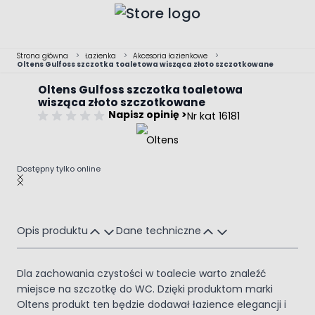
Przejdź do treści
Strona główna
>
Łazienka
>
Akcesoria łazienkowe
>
Oltens Gulfoss szczotka toaletowa wisząca złoto szczotkowane
Oltens Gulfoss szczotka toaletowa
wisząca złoto szczotkowane
Napisz opinię >
Nr kat 16181
Dostępny tylko online
Main image
Click to view image in fullscreen
Opis produktu
Dane techniczne
Dla zachowania czystości w toalecie warto znaleźć
miejsce na szczotkę do WC. Dzięki produktom marki
Oltens produkt ten będzie dodawał łazience elegancji i