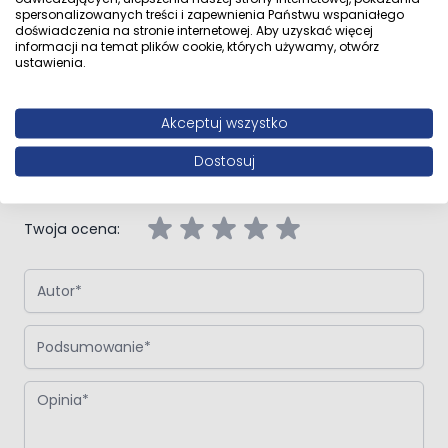
Opinie klientów
spersonalizowanych treści i zapewnienia Państwu wspaniałego
doświadczenia na stronie internetowej. Aby uzyskać więcej
informacji na temat plików cookie, których używamy, otwórz
ustawienia.
Napisz własną recenzję
Akceptuj wszystko
Napisz opinię o produkcie:
Oltens Gulfoss szczotka toaletowa
Dostosuj
wisząca złoto szczotkowane
Twoja ocena:
Autor
Podsumowanie
Opinia