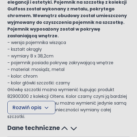
elegancji i estetyki. Pojemnik na szczotkę z kolekcji
Gulfoss został wykonany z metalu, pokrytego
chromem. Wewnątrz obudowy został umieszczony
wyjmowany do czyszczenia pojemnik na szczotkę.
Pojemnik wyposażony został w pokrywę
zasłaniającą wnętrze.
- wersja pojemnika wisząca
- kształt okrągły
- wymiary 8 x 38,2cm
- pojemnik posiada pokrywę zakrywającą wnętrze
- materiał: mosiądz, metal
- kolor: chrom
- kolor główki szczotki: czarny
Główkę szczotki można wymienić kupując produkt
82900300 z kolekcji Oltens. Kolor czarny czyni ją bardziej
estetyczną. Dzięki temu można wymienić jedynie samą
Rozwiń opis
główkę szczotki, bez konieczności wymiany całej
szczotki.
Dane techniczne