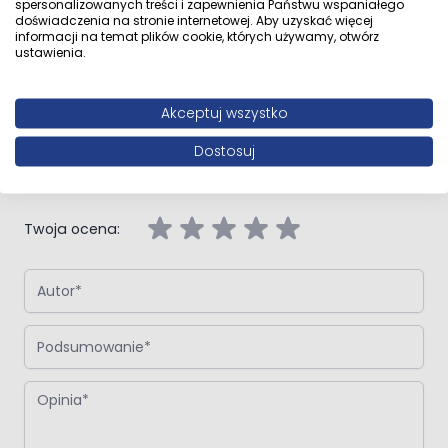
Opinie klientów
spersonalizowanych treści i zapewnienia Państwu wspaniałego
doświadczenia na stronie internetowej. Aby uzyskać więcej
informacji na temat plików cookie, których używamy, otwórz
ustawienia.
Napisz własną recenzję
Akceptuj wszystko
Napisz opinię o produkcie:
Oltens Gulfoss szczotka toaletowa
Dostosuj
wisząca chrom
Twoja ocena:
Autor
Podsumowanie
Opinia