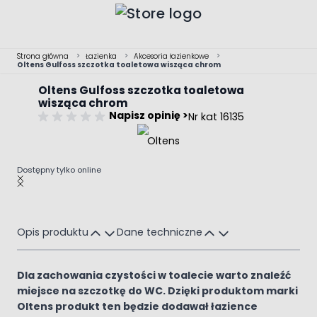
Przejdź do treści
Strona główna
>
Łazienka
>
Akcesoria łazienkowe
>
Oltens Gulfoss szczotka toaletowa wisząca chrom
Oltens Gulfoss szczotka toaletowa
wisząca chrom
Napisz opinię >
Nr kat 16135
Dostępny tylko online
Main image
Click to view image in fullscreen
Opis produktu
Dane techniczne
Dla zachowania czystości w toalecie warto znaleźć
miejsce na szczotkę do WC. Dzięki produktom marki
Oltens produkt ten będzie dodawał łazience