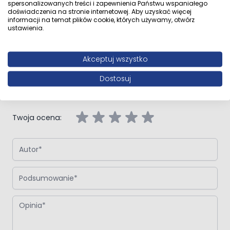
Opinie klientów
spersonalizowanych treści i zapewnienia Państwu wspaniałego
doświadczenia na stronie internetowej. Aby uzyskać więcej
informacji na temat plików cookie, których używamy, otwórz
ustawienia.
Napisz własną recenzję
Akceptuj wszystko
Napisz opinię o produkcie:
Oltens Gulfoss szczotka toaletowa
Dostosuj
stojąca złoty połysk
Twoja ocena:
Autor
Podsumowanie
Opinia