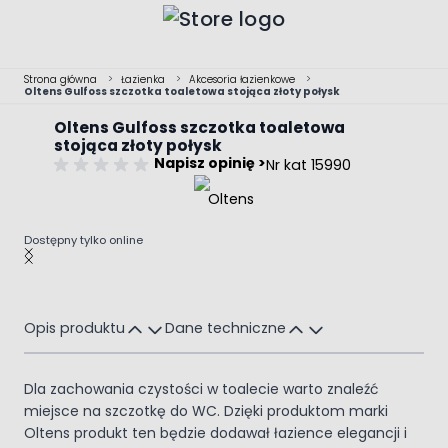
Przejdź do treści
Strona główna
>
Łazienka
>
Akcesoria łazienkowe
>
Oltens Gulfoss szczotka toaletowa stojąca złoty połysk
Oltens Gulfoss szczotka toaletowa
stojąca złoty połysk
Napisz opinię >
Nr kat 15990
Dostępny tylko online
Main image
Click to view image in fullscreen
Opis produktu
Dane techniczne
Dla zachowania czystości w toalecie warto znaleźć
miejsce na szczotkę do WC. Dzięki produktom marki
Oltens produkt ten będzie dodawał łazience elegancji i