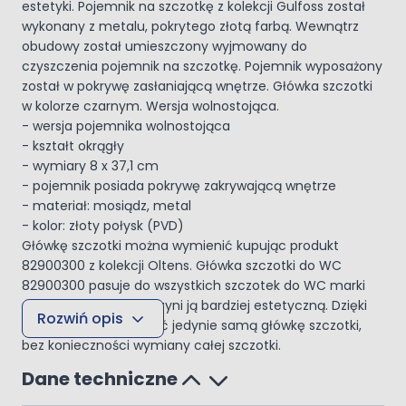
estetyki. Pojemnik na szczotkę z kolekcji Gulfoss został
wykonany z metalu, pokrytego złotą farbą. Wewnątrz
obudowy został umieszczony wyjmowany do
czyszczenia pojemnik na szczotkę. Pojemnik wyposażony
został w pokrywę zasłaniającą wnętrze. Główka szczotki
w kolorze czarnym. Wersja wolnostojąca.
- wersja pojemnika wolnostojąca
- kształt okrągły
- wymiary 8 x 37,1 cm
- pojemnik posiada pokrywę zakrywającą wnętrze
- materiał: mosiądz, metal
- kolor: złoty połysk (PVD)
Główkę szczotki można wymienić kupując produkt
82900300 z kolekcji Oltens. Główka szczotki do WC
82900300 pasuje do wszystkich szczotek do WC marki
Oltens. Kolor czarny czyni ją bardziej estetyczną. Dzięki
Rozwiń opis
temu można wymienić jedynie samą główkę szczotki,
bez konieczności wymiany całej szczotki.
Dane techniczne