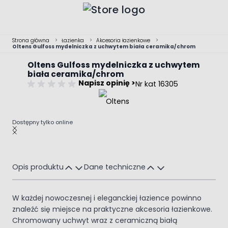
Przejdź do treści
Strona główna
>
Łazienka
>
Akcesoria łazienkowe
>
Oltens Gulfoss mydelniczka z uchwytem biała ceramika/chrom
Oltens Gulfoss mydelniczka z uchwytem
biała ceramika/chrom
Napisz opinię >
Nr kat 16305
Dostępny tylko online
Main image
Click to view image in fullscreen
Opis produktu
Dane techniczne
W każdej nowoczesnej i eleganckiej łazience powinno
znaleźć się miejsce na praktyczne akcesoria łazienkowe.
Chromowany uchwyt wraz z ceramiczną białą