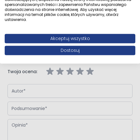
Opinie klientów
spersonalizowanych treści i zapewnienia Państwu wspaniałego
doświadczenia na stronie internetowej. Aby uzyskać więcej
informacji na temat plików cookie, których używamy, otwórz
ustawienia.
Napisz własną recenzję
Akceptuj wszystko
Napisz opinię o produkcie:
Oltens Gulfoss mydelniczka z
Dostosuj
uchwytem biała ceramika/chrom
Twoja ocena:
Autor
Podsumowanie
Opinia