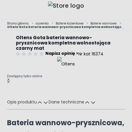
Przejdź do treści
Strona główna
>
Łazienka
>
Baterie łazienkowe
>
Baterie wannowe
>
Oltens Gota bateria wannowo-prysznicowa kompletna wolnostojąca
czarny mat
Oltens Gota bateria wannowo-
prysznicowa kompletna wolnostojąca
czarny mat
Napisz opinię >
Nr kat 16374
Dostępny tylko online
Main image
Click to view image in fullscreen
Opis produktu
Dane techniczne
Bateria wannowo-prysznicowa,