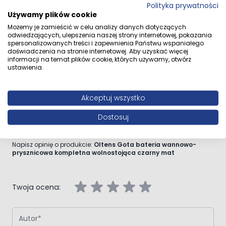
Polityka prywatności
Używamy plików cookie
Przejdź do całego opisu
Możemy je zamieścić w celu analizy danych dotyczących
odwiedzających, ulepszenia naszej strony internetowej, pokazania
spersonalizowanych treści i zapewnienia Państwu wspaniałego
doświadczenia na stronie internetowej. Aby uzyskać więcej
informacji na temat plików cookie, których używamy, otwórz
ustawienia.
Opinie klientów
Akceptuj wszystko
Dostosuj
Napisz własną recenzję
Napisz opinię o produkcie:
Oltens Gota bateria wannowo-
prysznicowa kompletna wolnostojąca czarny mat
Twoja ocena:
Autor