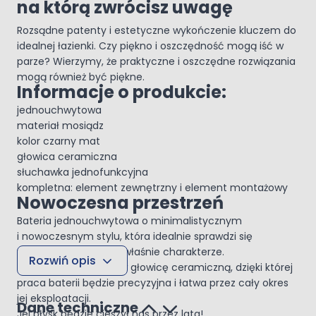
na którą zwrócisz uwagę
Rozsądne patenty i estetyczne wykończenie kluczem do
idealnej łazienki. Czy piękno i oszczędność mogą iść w
parze? Wierzymy, że praktyczne i oszczędne rozwiązania
mogą również być piękne.
Informacje o produkcie:
jednouchwytowa
materiał mosiądz
kolor czarny mat
głowica ceramiczna
słuchawka jednofunkcyjna
kompletna: element zewnętrzny i element montażowy
Nowoczesna przestrzeń
Bateria jednouchwytowa o minimalistycznym
i nowoczesnym stylu, która idealnie sprawdzi się
w łazienkach o takim właśnie charakterze.
Rozwiń opis
Została wyposażona w głowicę ceramiczną, dzięki której
praca baterii będzie precyzyjna i łatwa przez cały okres
jej eksploatacji.
Dane techniczne
Jej błysk będzie cieszył nas przez lata!