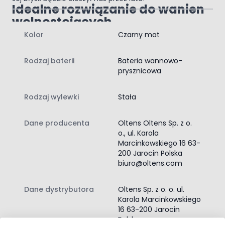
Idealne rozwiązanie do wanien
wolnostojących
Kolor
Czarny mat
Bateria do montażu stojącego, w podłodze. W komplecie
wąż PVC z funkcją antitwist 150 cm.
Zawartość zestawu:
Rodzaj baterii
Bateria wannowo-
bateria wannowo-prysznicowa
prysznicowa
instrukcja montażu baterii wannowo‑prysznicowej
wąż prysznicowy z obrotową końcówką
Rodzaj wylewki
Stała
Dane producenta
Oltens Oltens Sp. z o.
o., ul. Karola
Marcinkowskiego 16 63-
200 Jarocin Polska
biuro@oltens.com
Dane dystrybutora
Oltens Sp. z o. o. ul.
Karola Marcinkowskiego
16 63-200 Jarocin
Polska