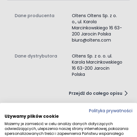
Dane producenta
Oltens Oltens Sp. z o.
o., ul. Karola
Marcinkowskiego 16 63-
200 Jarocin Polska
biuro@oltens.com
Dane dystrybutora
Oltens Sp. z o. o. ul.
Karola Marcinkowskiego
16 63-200 Jarocin
Polska
Przejdź do całego opisu
Polityka prywatności
Używamy plików cookie
Opinie klientów
Możemy je zamieścić w celu analizy danych dotyczących
odwiedzających, ulepszenia naszej strony internetowej, pokazania
spersonalizowanych treści i zapewnienia Państwu wspaniałego