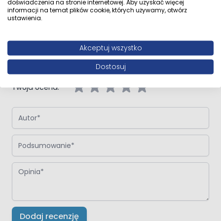
doświadczenia na stronie internetowej. Aby uzyskać więcej
informacji na temat plików cookie, których używamy, otwórz
ustawienia.
Napisz własną recenzję
Napisz opinię o produkcie:
Oltens Fusa syfon wannowy klik-klak
Akceptuj wszystko
złoto szczotkowane
Dostosuj
Twoja ocena:
Autor
Podsumowanie
Opinia
Dodaj recenzję