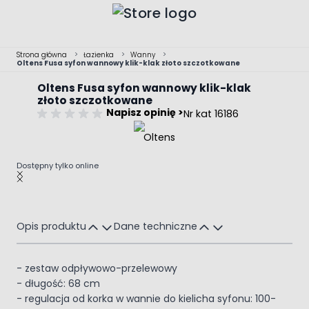
Przejdź do treści
Strona główna
>
Łazienka
>
Wanny
>
Oltens Fusa syfon wannowy klik-klak złoto szczotkowane
Oltens Fusa syfon wannowy klik-klak
złoto szczotkowane
Napisz opinię >
Nr kat 16186
Dostępny tylko online
Main image
Click to view image in fullscreen
Opis produktu
Dane techniczne
- zestaw odpływowo-przelewowy
- długość: 68 cm
- regulacja od korka w wannie do kielicha syfonu: 100-