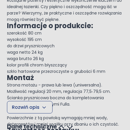
Rozsądne patenty i estetyczne wykończenie kluczem do
idealnej łazienki. Czy piękno i oszczędność mogą iść w
parze? Wierzymy, że praktyczne i oszczędne rozwiązania
mogą również być piękne.
Informacje o produkcie:
szerokość 80 cm
wysokość 195 cm
do drzwi prysznicowych
waga netto 24 kg
waga brutto 26 kg
kolor profili chrom błyszczący
szkło hartowane przezroczyste o grubości 6 mm
Montaż
Strona motażu - prawa lub lewa (uniwersalna).
Możliwość regulacji 20 mm, regulacja 77,5‑79,5 cm.
Ścianka prysznicowa boczna do kompletowania
z drzwiami prysznicowymi Fulla.
Rozwiń opis
SmartClean
Powierzchnie z tą powłoką wymagają mniej wody,
detergentów i mniej wysiłku przy dbaniu o ich czystość.
Dane techniczne