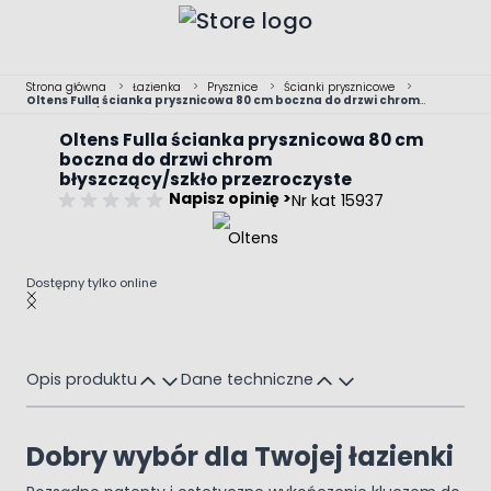
Przejdź do treści
Strona główna
>
Łazienka
>
Prysznice
>
Ścianki prysznicowe
>
Oltens Fulla ścianka prysznicowa 80 cm boczna do drzwi chrom
błyszczący/szkło przezroczyste
Oltens Fulla ścianka prysznicowa 80 cm
boczna do drzwi chrom
błyszczący/szkło przezroczyste
Napisz opinię >
Nr kat 15937
Dostępny tylko online
Main image
Click to view image in fullscreen
Opis produktu
Dane techniczne
Dobry wybór dla Twojej łazienki