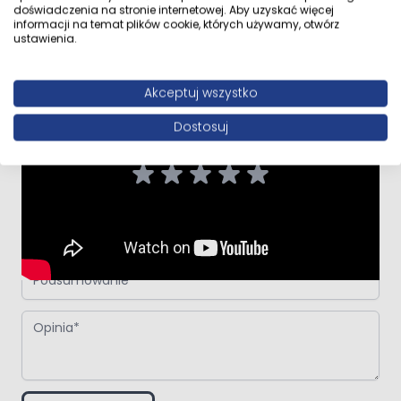
doświadczenia na stronie internetowej. Aby uzyskać więcej
informacji na temat plików cookie, których używamy, otwórz
ustawienia.
Napisz własną recenzję
Akceptuj wszystko
Napisz opinię o produkcie:
Oltens Forde umywalka 48x37 cm
nablatowa prostokątna z powłoką SmartClean biała
Dostosuj
Twoja ocena:
Autor
Podsumowanie
Opinia