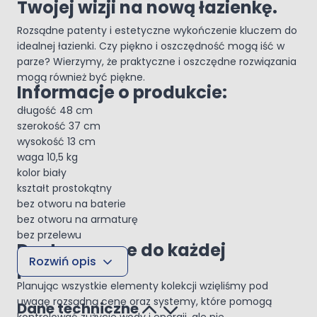
Twojej wizji na nową łazienkę.
Rozsądne patenty i estetyczne wykończenie kluczem do
idealnej łazienki. Czy piękno i oszczędność mogą iść w
parze? Wierzymy, że praktyczne i oszczędne rozwiązania
mogą również być piękne.
Informacje o produkcie:
długość 48 cm
szerokość 37 cm
wysokość 13 cm
waga 10,5 kg
kolor biały
kształt prostokątny
bez otworu na baterie
bez otworu na armaturę
bez przelewu
Dostosowane do każdej
Rozwiń opis
przestrzeni
Planując wszystkie elementy kolekcji wzięliśmy pod
uwagę rozsądną cenę oraz systemy, które pomogą
Dane techniczne