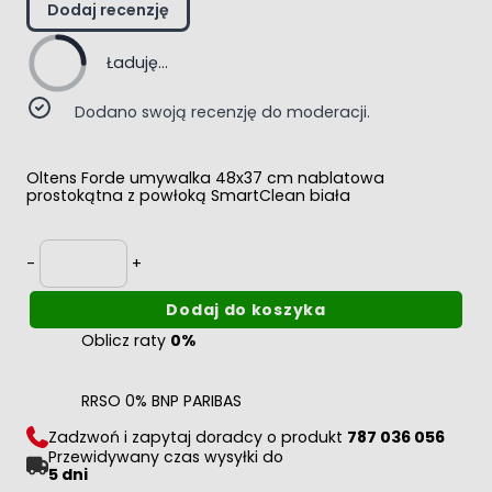
Dodaj recenzję
Ładuję...
Dodano swoją recenzję do moderacji.
Oltens Forde umywalka 48x37 cm nablatowa
prostokątna z powłoką SmartClean biała
Ilość
-
+
Dodaj do koszyka
Oblicz raty
0%
RRSO 0% BNP PARIBAS
Zadzwoń i zapytaj doradcy o produkt
787 036 056
Przewidywany czas wysyłki do
5 dni