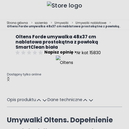
Przejdź do treści
Strona główna
>
Łazienka
>
Umywalki
>
Umywalki nablatowe
>
Oltens Forde umywalka 48x37 cm nablatowa prostokątna z powłoką
SmartClean biała
Oltens Forde umywalka 48x37 cm
nablatowa prostokątna z powłoką
SmartClean biała
Napisz opinię >
Nr kat 15830
Dostępny tylko online
Main image
Click to view image in fullscreen
Opis produktu
Dane techniczne
Umywalki Oltens. Dopełnienie