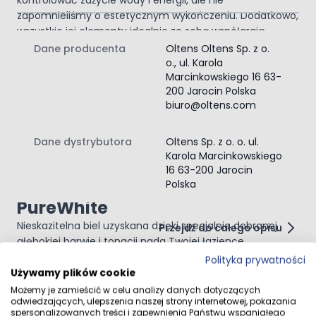
kontrolować zużycie wody i energii, ale nie
zapomnieliśmy o estetycznym wykończeniu. Dodatkowo,
wszystkie jej elementy idealnie ze sobą współgrają.
Szerokie, uniwersalne
Dane producenta
Oltens Oltens Sp. z o.
zastosowanie
o., ul. Karola
Marcinkowskiego 16 63-
Najlepiej połączyć ją z chromowanym korkiem
200 Jarocin Polska
umywalkowym typu klik-klak (bez przelewu) serii Rovde
biuro@oltens.com
lub Rovde (S).
Do stosowania z armaturą: sztorcową wysoką,
Dane dystrybutora
Oltens Sp. z o. o. ul.
podtynkową, ścienną.
SmartClean
Karola Marcinkowskiego
16 63-200 Jarocin
Powierzchnie z tą powłoką wymagają mniej wody,
Polska
detergentów i mniej wysiłku przy dbaniu o ich czystość.
PureWhite
Nieskazitelna biel uzyskana dzięki specjalnie dobranej
Przejdź do całego opisu
głębokiej barwie i tonacji nada Twojej łazience
olśniewającego blasku.
Polityka prywatności
Zawartość zestawu:
Używamy plików cookie
umywalka
Możemy je zamieścić w celu analizy danych dotyczących
Opinie klientów
Montaż umywalki nablatowej
odwiedzających, ulepszenia naszej strony internetowej, pokazania
spersonalizowanych treści i zapewnienia Państwu wspaniałego