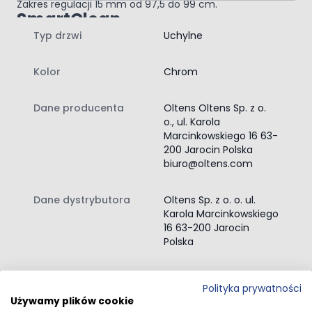
Zakres regulacji 15 mm od 97,5 do 99 cm.
SmartClean
Typ drzwi
Uchylne
Powierzchnie z tą powłoką wymagają mniej wody,
detergentów i mniej wysiłku przy dbaniu o ich czystość.
Zawartość zestawu:
Kolor
Chrom
drzwi prysznicowe
instrukcja montażu drzwi prysznicowych
Dane producenta
Oltens Oltens Sp. z o.
o., ul. Karola
Marcinkowskiego 16 63-
200 Jarocin Polska
biuro@oltens.com
Dane dystrybutora
Oltens Sp. z o. o. ul.
Karola Marcinkowskiego
16 63-200 Jarocin
Polska
Przejdź do całego opisu
Polityka prywatności
Używamy plików cookie