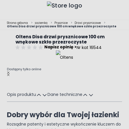
Przejdź do treści
Strona główna
>
Łazienka
>
Prysznice
>
Drzwi prysznicowe
>
Oltens Disa drzwi prysznicowe 100 cm wnękowe szkło przezroczyste
Oltens Disa drzwi prysznicowe 100 cm
wnękowe szkło przezroczyste
Napisz opinię >
Nr kat 16544
Dostępny tylko online
Main image
Click to view image in fullscreen
Opis produktu
Dane techniczne
Dobry wybór dla Twojej łazienki
Rozsądne patenty i estetyczne wykończenie kluczem do