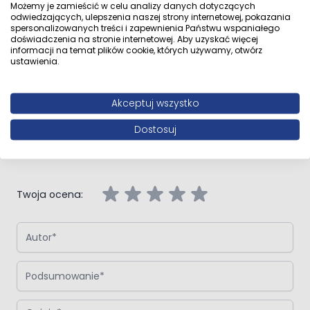
Możemy je zamieścić w celu analizy danych dotyczących
odwiedzających, ulepszenia naszej strony internetowej, pokazania
spersonalizowanych treści i zapewnienia Państwu wspaniałego
Opinie klientów
doświadczenia na stronie internetowej. Aby uzyskać więcej
informacji na temat plików cookie, których używamy, otwórz
ustawienia.
Akceptuj wszystko
Napisz własną recenzję
Dostosuj
Napisz opinię o produkcie:
Oltens Disa drzwi prysznicowe 100
cm wnękowe szkło przezroczyste
Twoja ocena:
Autor
Podsumowanie
Opinia