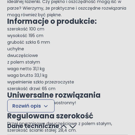
idealnej łazienki. Czy piękno i oszczędność mogą iść w
parze? Wierzymy, że praktyczne i oszczędne rozwiązania
mogą również być piękne.
Informacje o produkcie:
szerokość 100 cm
wysokość 195 cm
grubość szkła 6 mm
uchylne
dwuczęściowe
z polem stałym
waga netto 31,1 kg
waga brutto 33,1 kg
wypełnienie szkło przezroczyste
szerokość drzwi: 65 cm
Uniwersalne rozwiązania
Montaż - prawo lub lewostronny!
Rozwiń opis
Rodzaj drzwi: do wnęki.
Regulowana szerokość
Drzwi prysznicowe dwuczęściowe z polem stałym,
Dane techniczne
szerokość ścianki stałej: 28,4 cm.