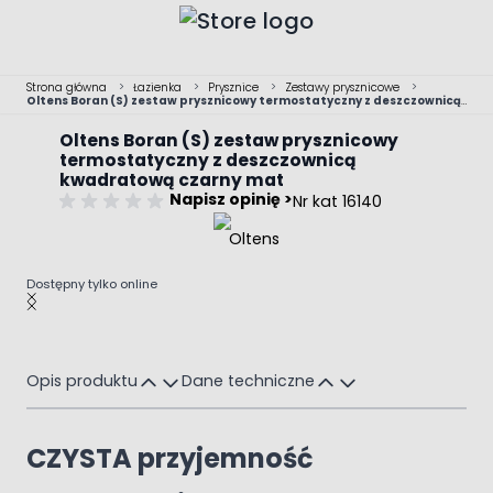
Przejdź do treści
Strona główna
>
Łazienka
>
Prysznice
>
Zestawy prysznicowe
>
Oltens Boran (S) zestaw prysznicowy termostatyczny z deszczownicą
kwadratową czarny mat
Oltens Boran (S) zestaw prysznicowy
termostatyczny z deszczownicą
kwadratową czarny mat
Napisz opinię >
Nr kat 16140
Dostępny tylko online
Main image
Click to view image in fullscreen
Opis produktu
Dane techniczne
CZYSTA przyjemność