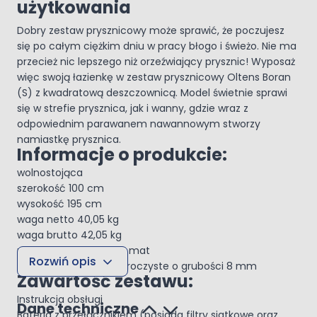
użytkowania
Dobry zestaw prysznicowy może sprawić, że poczujesz
się po całym ciężkim dniu w pracy błogo i świeżo. Nie ma
przecież nic lepszego niż orzeźwiający prysznic! Wyposaż
więc swoją łazienkę w zestaw prysznicowy Oltens Boran
(S) z kwadratową deszczownicą. Model świetnie sprawi
się w strefie prysznica, jak i wanny, gdzie wraz z
odpowiednim parawanem nawannowym stworzy
namiastkę prysznica.
Informacje o produkcie:
wolnostojąca
szerokość 100 cm
wysokość 195 cm
waga netto 40,05 kg
waga brutto 42,05 kg
profil w kolorze czarny mat
Rozwiń opis
szkło hartowane przezroczyste o grubości 8 mm
Zawartość zestawu:
Instrukcja obsługi
Dane techniczne
Bateria z przełącznikiem (posiada filtry siatkowe oraz