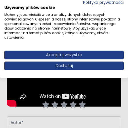
Polityka prywatności
Jak działa bateria
Używamy plików cookie
Przejdź do całego opisu
termostatyczna?
Możemy je zamieścić w celu analizy danych dotyczących
odwiedzających, ulepszenia naszej strony internetowej, pokazania
spersonalizowanych treści i zapewnienia Państwu wspaniałego
doświadczenia na stronie internetowej. Aby uzyskać więcej
informacji na temat plików cookie, których używamy, otwórz
Opinie klientów
ustawienia.
Akceptuj wszystko
Napisz własną recenzję
Dostosuj
Napisz opinię o produkcie:
Oltens Boran (S) zestaw
prysznicowy termostatyczny z deszczownicą kwadratową
czarny mat
Twoja ocena:
Autor