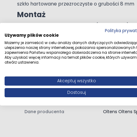
szkło hartowane przezroczyste o grubości 8 mm
Montaż
Strona motażu - prawa lub lewa (uniwersalna).
Polityka prywa
Wspornik ścienny o długości maksymalnie 1200 mm z
Rozwiń opis
Używamy plików cookie
SmartClean
Możemy je zamieścić w celu analizy danych dotyczących odwiedzają
ulepszenia naszej strony internetowej, pokazania spersonalizowanych tr
zapewnienia Państwu wspaniałego doświadczenia na stronie interneto
Dane techniczne
Powierzchnie z tą powłoką wymagają mniej wody, d
Aby uzyskać więcej informacji na temat plików cookie, których używam
otwórz ustawienia.
Zawartość zestawu:
ścianka prysznicowa
Kolor
Czarny mat
Akceptuj wszystko
instrukcja montażu ścianki prysznicowej
Dostosuj
Dane dystrybutora
Oltens Sp. z o. 
Dane producenta
Oltens Oltens Sp