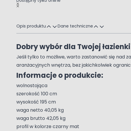
Dostępny tylko online
Main image
Click to view image in fullscreen
Opis produktu
Dane techniczne
Dobry wybór dla Twojej łazienki
Jeśli tylko to możliwe, warto zastanowić się nad
aranżacyjnych wnętrza, bez jakichkolwiek ograni
Informacje o produkcie:
wolnostojąca
szerokość 100 cm
wysokość 195 cm
waga netto 40,05 kg
waga brutto 42,05 kg
profil w kolorze czarny mat