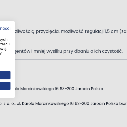
tności
 możliwością przycięcia, możliwość regulacji 1,5 cm (zak
cych,
eści i
wej.
etergentów i mniej wysiłku przy dbaniu o ich czystość.
y,
o. ul. Karola Marcinkowskiego 16 63-200 Jarocin Polska
. z o. o., ul. Karola Marcinkowskiego 16 63-200 Jarocin Polska
biu