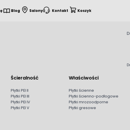
ię
Blog
Salony
Kontakt
Koszyk
D
D
Ścieralność
Właściwości
Płytki PEI II
Płytki ścienne
Płytki PEI III
Płytki ścienno-podłogowe
Płytki PEI IV
Płytki mrozoodporne
Płytki PEI V
Płytki gresowe