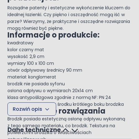
Rozsądne patenty i estetyczne wykończenie kluczem do
idealnej łazienki. Czy piękno i oszczędność mogą iść w
parze? Wierzymy, że praktyczne i oszczędne rozwiązania
mogą również być piękne.
Informacje o produkcie:
kwadratowy
kolor czarny mat
wysokość 2,9 cm
wymiary 100 x 100 cm
otwór odpływowy średnicy 90 mm
materiał: konglomerat
brodzik nie posiada syfonu
osłona odpływu o wymiarach 20x14 cm
klasa antypoślizgowa zgodnie z normą NF: PN 24
odpływ znajduje się na środku krótkiego boku brodzika
Rozwiń opis
Przemyślane rozwiązania
Brodzik posiada estetyczną osłonę odpływu wykonaną
z tego samego materiału, co brodzik. Tekstura na
Dane techniczne
powierzchni brodzika o właściwościach