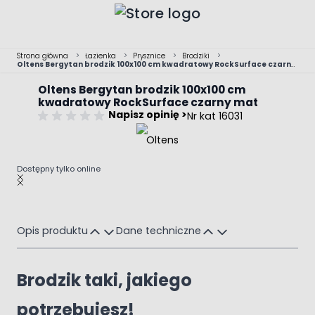
Przejdź do treści
Strona główna
>
Łazienka
>
Prysznice
>
Brodziki
>
Oltens Bergytan brodzik 100x100 cm kwadratowy RockSurface czarny
mat
Oltens Bergytan brodzik 100x100 cm
kwadratowy RockSurface czarny mat
Napisz opinię >
Nr kat 16031
Dostępny tylko online
Main image
Click to view image in fullscreen
Opis produktu
Dane techniczne
Brodzik taki, jakiego
potrzebujesz!