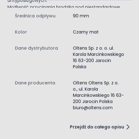
antypoślizgowych.
Możliwość przycinania brodzika pod niestandardowe
wymiary (we własnym zakresie).
Średnica odpływu
90 mm
Zawartość zestawu:
brodzik kwadratowy
Kolor
Czarny mat
instrukcja montażu brodzika
Dane dystrybutora
Oltens Sp. z o. o. ul.
Karola Marcinkowskiego
16 63-200 Jarocin
Polska
Dane producenta
Oltens Oltens Sp. z o.
o., ul. Karola
Marcinkowskiego 16 63-
200 Jarocin Polska
biuro@oltens.com
Przejdź do całego opisu