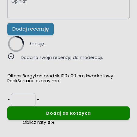
Dodaj recenzję
Ładuję...
Dodano swoją recenzję do moderacji.
Oltens Bergytan brodzik 100x100 cm kwadratowy
RockSurface czarny mat
Ilość
-
+
Dodaj do koszyka
Oblicz raty
0%