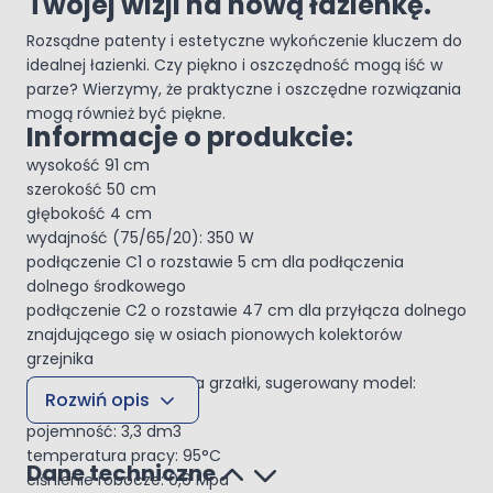
Twojej wizji na nową łazienkę.
Rozsądne patenty i estetyczne wykończenie kluczem do
idealnej łazienki. Czy piękno i oszczędność mogą iść w
parze? Wierzymy, że praktyczne i oszczędne rozwiązania
mogą również być piękne.
Informacje o produkcie:
wysokość 91 cm
szerokość 50 cm
głębokość 4 cm
wydajność (75/65/20): 350 W
podłączenie C1 o rozstawie 5 cm dla podłączenia
dolnego środkowego
podłączenie C2 o rozstawie 47 cm dla przyłącza dolnego
znajdującego się w osiach pionowych kolektorów
grzejnika
możliwość podłączenia grzałki, sugerowany model:
Rozwiń opis
Oltens Varmare
pojemność: 3,3 dm3
temperatura pracy: 95°C
Dane techniczne
ciśnienie robocze: 0,6 Mpa