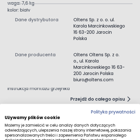
waga: 7,6 kg
kolor: biały
Szerokie, uniwersalne
Dane dystrybutora
Oltens Sp. z o. o. ul.
zastosowanie
Karola Marcinkowskiego
16 63-200 Jarocin
Drabinkowa konstrukcja grzejnika pozwala w wygodny
Polska
sposób wysuszyć ręczniki kąpielowe i elementy
garderoby. Ilość żeber zależna jest od wysokości
grzejnika, co pozwala każdemu wybrać idealny dla siebie
Dane producenta
Oltens Oltens Sp. z o.
model. Wyjątkowy design produktu podkreśli charakter
o., ul. Karola
aranżacji, w której zostanie zastosowany.
Marcinkowskiego 16 63-
Zawartość zestawu:
200 Jarocin Polska
biuro@oltens.com
grzejnik
instrukcja montażu grzejnika
Przejdź do całego opisu
Polityka prywatności
Używamy plików cookie
Możemy je zamieścić w celu analizy danych dotyczących
Opinie klientów
odwiedzających, ulepszenia naszej strony internetowej, pokazania
spersonalizowanych treści i zapewnienia Państwu wspaniałego