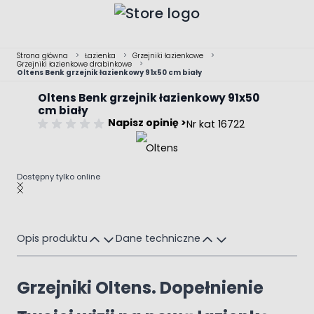
Przejdź do treści
Strona główna
>
Łazienka
>
Grzejniki łazienkowe
>
Grzejniki łazienkowe drabinkowe
>
Oltens Benk grzejnik łazienkowy 91x50 cm biały
Oltens Benk grzejnik łazienkowy 91x50
cm biały
Napisz opinię >
Nr kat 16722
Dostępny tylko online
Main image
Click to view image in fullscreen
Opis produktu
Dane techniczne
Grzejniki Oltens. Dopełnienie