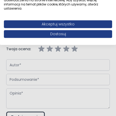
doświadczenia na stronie internetowej. Aby uzyskać więcej
informacji na temat plików cookie, których używamy, otwórz
ustawienia.
Napisz własną recenzję
Akceptuj wszystko
Napisz opinię o produkcie:
Oltens Benk grzejnik łazienkowy
91x50 cm biały
Dostosuj
Twoja ocena:
Autor
Podsumowanie
Opinia