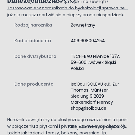
Dane techniczne
warunkach, zarówno wewnątrz, jak i na zewnątrz.
Zastosowanie w narożnikach do hydroizolacji sprawia, że
już nie musisz martwić się o nieprzyjemne niespodzianki
związane z wilgocią i wodą, które mogą zagrażać
Rodzaj narożnika
Zewnętrzny
Twojemu domowi.
Gwarancja trwałości i skuteczności
Kod producenta
4061608004254
Decydując się na narożnik uszczelniający zewnętrzny
0,6mm Isolbau, inwestujesz w jakość. Produkt jest nie
Dane dystrybutora
TECH-BAU Niwnice 167A
tylko
wodoodporny
, ale także odporny na proces
59-600 Lwówek Śląski
starzenia. Dzięki zastosowaniu materiałów wysokiej
Polska
jakości, jego trwałość oraz efektywność pozostają na
niespotykanym poziomie. Pamiętaj, że wykonując
izolację z wykorzystaniem narożnika zewnętrznego,
Dane producenta
IsolBau ISOLBAU e.K. Zur
stawiasz na bezpieczeństwo i długowieczność swojej
Thomas-Müntzer-
Siedlung 9 2829
inwestycji, dając sobie spokój na wiele lat.
Markersdorf Niemcy
Narożnik uszczelniający do hydroizolacji
shop@isolbau.de
zewnętrzny 0,6mm
Narożnik zewnętrzny do elastycznego uszczelniania spoin
w połączeniu z płytkami i płytami. Do mokrych obszarów,
Przejdź do całego opisu
takich jak łazienki, tarasy, balkony, prysznice itp.