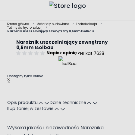
Przejdź do treści
Strona główna
>
Materiały budowlane
>
Hydroizolacja
>
Taśmy do hydroizolacji
>
Narożnik uszczelniający zewnętrzny 0,6mm Isolbau
Narożnik uszczelniający zewnętrzny
0,6mm Isolbau
Napisz opinię >
Nr kat 7638
Dostępny tylko online
Main image
Click to view image in fullscreen
Opis produktu
Dane techniczne
Kup taniej w zestawie
Wysoka jakość i niezawodność Narożnika