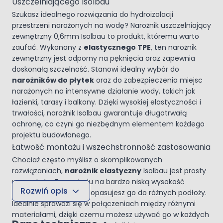
Uszczelniającego Isolbau
Szukasz idealnego rozwiązania do hydroizolacji
przestrzeni narażonych na wodę? Narożnik uszczelniający
zewnętrzny 0,6mm Isolbau to produkt, któremu warto
zaufać. Wykonany z
elastycznego TPE
, ten narożnik
zewnętrzny jest odporny na pęknięcia oraz zapewnia
doskonałą szczelność. Stanowi idealny wybór do
narożników do płytek
oraz do zabezpieczenia miejsc
narażonych na intensywne działanie wody, takich jak
łazienki, tarasy i balkony. Dzięki wysokiej elastyczności i
trwałości, narożnik Isolbau gwarantuje długotrwałą
ochronę, co czyni go niezbędnym elementem każdego
projektu budowlanego.
Łatwość montażu i wszechstronność zastosowania
Chociaż często myślisz o skomplikowanych
rozwiązaniach,
narożnik elastyczny
Isolbau jest prosty
w montażu. Ze względu na bardzo niską wysokość
Rozwiń opis
zabudowy, bez trudu dopasujesz go do różnych podłoży.
Idealnie sprawdzi się w połączeniach między różnymi
materiałami, dzięki czemu możesz używać go w każdych