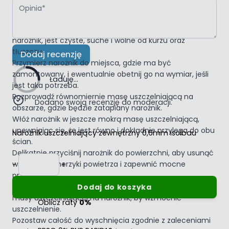
Opinia
oraz masach wyrównujących
Sposób użycia:
Upewnij się, że miejsce, gdzie będziesz aplikować
narożnik, jest czyste, suche i wolne od kurzu oraz
tłuszczu.
Dodaj recenzję
Przymierz narożnik do miejsca, gdzie ma być
zamontowany, i ewentualnie obetnij go na wymiar, jeśli
Ładuję...
jest taka potrzeba.
Rozprowadź równomiernie masę uszczelniającą na
Dodano swoją recenzję do moderacji.
obszarze, gdzie będzie zatapiany narożnik.
Włóż narożnik w jeszcze mokrą masę uszczelniającą,
upewniając się, że jest równo i dokładnie przylega do obu
Narożnik uszczelniający zewnętrzny 0,6mm Isolbau
ścian.
Delikatnie przyciśnij narożnik do powierzchni, aby usunąć
Ilość
wszelkie pęcherzyki powietrza i zapewnić mocne
-
+
przyleganie.
Jeśli to konieczne, możesz nałożyć dodatkową warstwę
Dodaj do koszyka
masy uszczelniającej na narożnik, by wzmocnić
Oblicz raty
0%
uszczelnienie.
Pozostaw całość do wyschnięcia zgodnie z zaleceniami