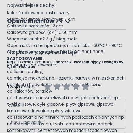
Najważniejsze cechy:
Kolor środkowego paska: szary
Szerokość listwy środkowej: 7 cm
Opinie klientów
Całkowita szerokość: 12 cm
Całkowita grubość (ok.): 0,66 mm
Waga materiału: 37 g / bieg metr
Odporność na temperaturę: min./maks: -30°C / +90°C
Napisz własną recenzję
Certyfikowany zgodnie z: DIN EN ISO 9001: 2008
ZASTOSOWANIE:
Napisz opinię o produkcie:
Narożnik uszczelniający zewnętrzny
do wnętrz i na zewnątrz,
0,6mm Isolbau
do ścian i podłóg,
do miejsc mokrych, np.: łazienki, natryski w mieszkaniach,
hotelach i budynkach użyteczności publicznej
Twoja ocena:
do balkonów, tarasów
do stosowania na wrażliwych na wilgoć podłożach: np.:
Autor
tynki gipsowe, dyle gipsowe, płyty gipsowe, gipsowo-
kartonowe drewniane płyty wiórowe,
do stosowania na mineralnych podłożach chłonnych np.:
Podsumowanie
na betonie, jastrychu, tynku cementowym, betonie
komórkowym, cementowych masach szpachlowych