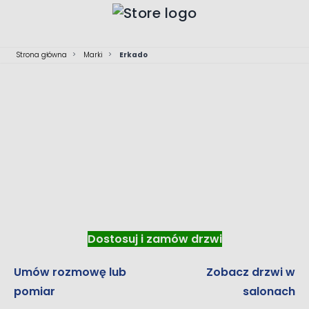
Przejdź do treści
Strona główna
>
Marki
>
Erkado
Erkado
Drzwi wewnętrzne
Dostosuj i zamów drzwi
Umów rozmowę lub
Zobacz drzwi w
pomiar
salonach