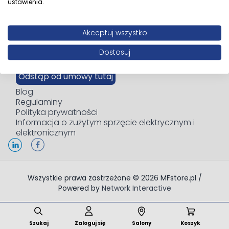
ustawienia.
MFstore.pl
Oficjalny sklep Multi-Form
O nas
Akceptuj wszystko
Kontakt
Dostawa i płatność
Dostosuj
Zwroty i Reklamacje
Odstąp od umowy tutaj
Blog
Regulaminy
Polityka prywatności
Informacja o zużytym sprzęcie elektrycznym i
elektronicznym
Wszystkie prawa zastrzeżone © 2026 MFstore.pl /
Powered by
Network Interactive
Szukaj
Zaloguj się
Salony
Koszyk