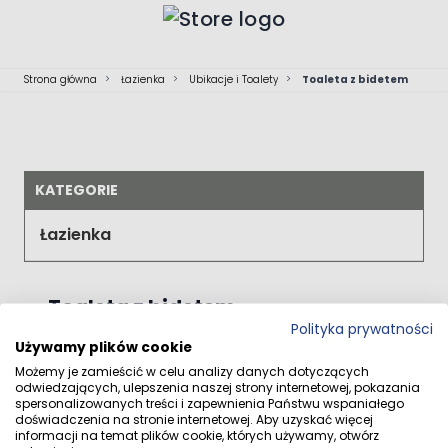
Przejdź do treści
Strona główna
>
Łazienka
>
Ubikacje i Toalety
>
Toaleta z bidetem
KATEGORIE
Łazienka
Toaleta z bidetem
Polityka prywatności
Nie możemy odnaleźć pasujących produktów do
Używamy plików cookie
zaznaczenia.
Możemy je zamieścić w celu analizy danych dotyczących
odwiedzających, ulepszenia naszej strony internetowej, pokazania
spersonalizowanych treści i zapewnienia Państwu wspaniałego
doświadczenia na stronie internetowej. Aby uzyskać więcej
informacji na temat plików cookie, których używamy, otwórz