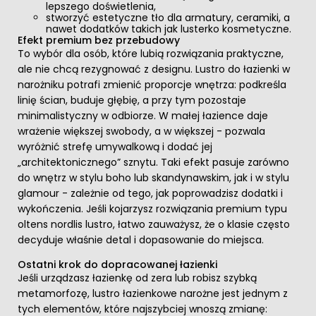
lepszego doświetlenia,
stworzyć estetyczne tło dla armatury, ceramiki, a
nawet dodatków takich jak lusterko kosmetyczne.
Efekt premium bez przebudowy
To wybór dla osób, które lubią rozwiązania praktyczne,
ale nie chcą rezygnować z designu. Lustro do łazienki w
narożniku potrafi zmienić proporcje wnętrza: podkreśla
linię ścian, buduje głębię, a przy tym pozostaje
minimalistyczny w odbiorze. W małej łazience daje
wrażenie większej swobody, a w większej - pozwala
wyróżnić strefę umywalkową i dodać jej
„architektonicznego” sznytu. Taki efekt pasuje zarówno
do wnętrz w stylu boho lub skandynawskim, jak i w stylu
glamour - zależnie od tego, jak poprowadzisz dodatki i
wykończenia. Jeśli kojarzysz rozwiązania premium typu
oltens nordlis lustro, łatwo zauważysz, że o klasie często
decyduje właśnie detal i dopasowanie do miejsca.
Ostatni krok do dopracowanej łazienki
Jeśli urządzasz łazienkę od zera lub robisz szybką
metamorfozę, lustro łazienkowe narożne jest jednym z
tych elementów, które najszybciej wnoszą zmianę: