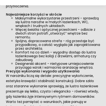
wielkości łazienki i strefy umywalkowej, bez efektu
przytłoczenia.
Najważniejsze korzyści w skrócie
Maksymalne wykorzystanie przestrzeni - sprawdzą
się lustra narożne w małych łazienkach, WC,
wnękach i trudnych układach.
Więcej światła i optycznej przestrzeni - odbicie z
dwóch stron potrafi „otworzyć” wnętrze bez
remontu.
Spójna, dopracowana strefa - róg przestaje być
przypadkowy, a całość wygląda jak zaprojektowana
przez architekta.
Komfort na co dzień - wygodny dostęp do lustra
łazienkowego bez kolizji z drzwiami, armaturą czy
zabudową.
Designerski akcent - nietypowe umiejscowienie
przyciąga wzrok i wzmacnia aranżację wnętrza.
Precyzja wykonania i wygoda użytkowania
W narożniku liczą się detale: precyzyjne wykończenie,
estetyka krawędzi i stabilność konstrukcji. Dobre szkło
oraz staranne wykonanie sprawiają, że lustro łazienkowe
prezentuje się lekko, czysto i elegancko - również wtedy,
gdy łazienka żyje intensywnym rytmem domowników.
Warto też pamiętać o warunkach, jakie panują w