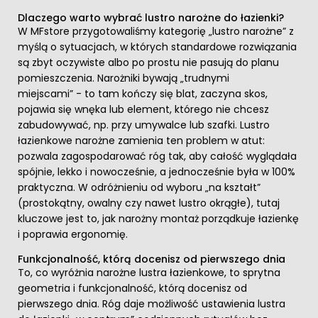
Dlaczego warto wybrać lustro narożne do łazienki?
W MFstore przygotowaliśmy kategorię „lustro narożne” z
myślą o sytuacjach, w których standardowe rozwiązania
są zbyt oczywiste albo po prostu nie pasują do planu
pomieszczenia. Narożniki bywają „trudnymi
miejscami” - to tam kończy się blat, zaczyna skos,
pojawia się wnęka lub element, którego nie chcesz
zabudowywać, np. przy umywalce lub szafki. Lustro
łazienkowe narożne zamienia ten problem w atut:
pozwala zagospodarować róg tak, aby całość wyglądała
spójnie, lekko i nowocześnie, a jednocześnie była w 100%
praktyczna. W odróżnieniu od wyboru „na kształt”
(prostokątny, owalny czy nawet lustro okrągłe), tutaj
kluczowe jest to, jak narożny montaż porządkuje łazienkę
i poprawia ergonomię.
Funkcjonalność, którą docenisz od pierwszego dnia
To, co wyróżnia narożne lustra łazienkowe, to sprytna
geometria i funkcjonalność, którą docenisz od
pierwszego dnia. Róg daje możliwość ustawienia lustra