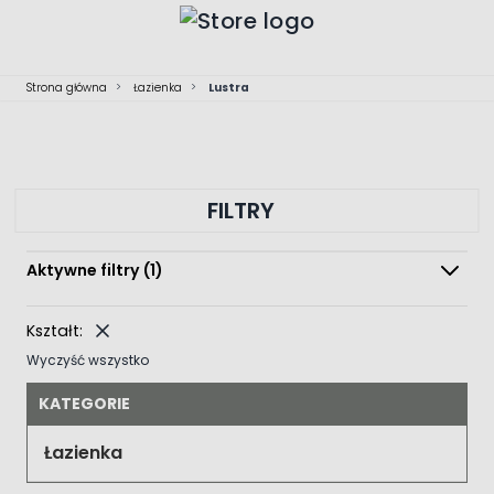
Przejdź do treści
Strona główna
>
Łazienka
>
Lustra
FILTRY
Aktywne filtry
(1)
Kształt:
Wyczyść wszystko
KATEGORIE
Łazienka