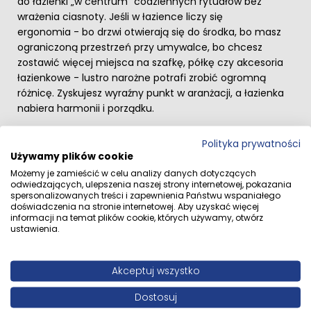
do łazienki „w centrum” codziennych rytuałów bez
wrażenia ciasnoty. Jeśli w łazience liczy się
ergonomia - bo drzwi otwierają się do środka, bo masz
ograniczoną przestrzeń przy umywalce, bo chcesz
zostawić więcej miejsca na szafkę, półkę czy akcesoria
łazienkowe - lustro narożne potrafi zrobić ogromną
różnicę. Zyskujesz wyraźny punkt w aranżacji, a łazienka
nabiera harmonii i porządku.
Estetyka narożnika - detal, który robi wnętrze
Polityka prywatności
W tej kategorii stawiamy na estetykę, która idzie w parze
Używamy plików cookie
z użytkowością. To nowoczesne lustra łazienkowe, które
Możemy je zamieścić w celu analizy danych dotyczących
mogą być dyskretne i subtelnie wtapiać się w ściany,
odwiedzających, ulepszenia naszej strony internetowej, pokazania
albo bardziej wyraziste - gdy chcesz podkreślić stylowy
spersonalizowanych treści i zapewnienia Państwu wspaniałego
charakter wnętrza. Narożny montaż świetnie „gra” z
doświadczenia na stronie internetowej. Aby uzyskać więcej
informacji na temat plików cookie, których używamy, otwórz
płytkami, fakturą tynku czy zabudową meblową, a
ustawienia.
odpowiednio dobrane wymiary pomagają osiągnąć
efekt dopasowania do przestrzeni - nawet w
nietypowym układzie. W praktyce warto zwrócić uwagę
Akceptuj wszystko
na wymiary lustra: popularne rozmiary, takie jak 60 cm,
Dostosuj
70 cm, 80 cm czy 100 cm, ułatwiają dopasowanie do