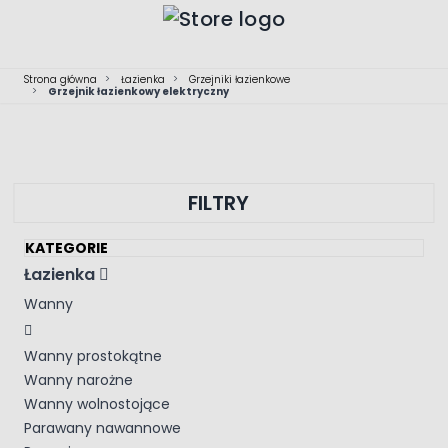
Przejdź do treści
Strona główna
>
Łazienka
>
Grzejniki łazienkowe
>
Grzejnik łazienkowy elektryczny
FILTRY
KATEGORIE
Łazienka
Wanny
Wanny prostokątne
Wanny narożne
Wanny wolnostojące
Parawany nawannowe