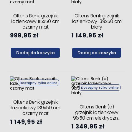
Oltens Benk grzejnik
Oltens Benk grzejnik
łazienkowy 115x50 cm
łazienkowy 139x50 cm
czarny mat
biały
999,95 zł
1 149,95 zł
Dodaj do koszyka
Dodaj do koszyka
Dostępny tylko online
Dostępny tylko online
Oltens Benk grzejnik
Oltens Benk (e)
łazienkowy 139x50 cm
grzejnik łazienkowy
czarny mat
91x50 cm elektryczny
1 149,95 zł
biały
1 349,95 zł