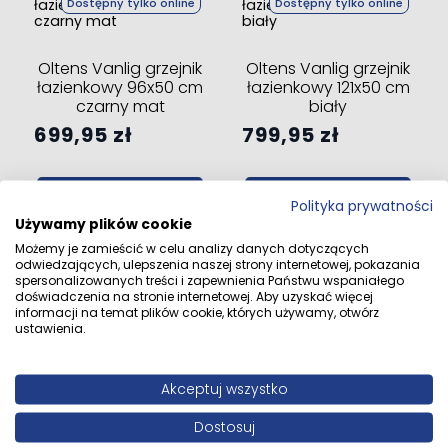
Dostępny tylko online
Dostępny tylko online
Oltens Vanlig grzejnik
Oltens Vanlig grzejnik
łazienkowy 96x50 cm
łazienkowy 121x50 cm
czarny mat
biały
699,95 zł
799,95 zł
Dodaj do koszyka
Dodaj do koszyka
Polityka prywatności
Używamy plików cookie
Możemy je zamieścić w celu analizy danych dotyczących
odwiedzających, ulepszenia naszej strony internetowej, pokazania
spersonalizowanych treści i zapewnienia Państwu wspaniałego
doświadczenia na stronie internetowej. Aby uzyskać więcej
Dostępny tylko online
Dostępny tylko online
informacji na temat plików cookie, których używamy, otwórz
ustawienia.
Oltens Vanlig grzejnik
Oltens Vanlig grzejnik
łazienkowy 146x50 cm
łazienkowy 146x50 cm
Akceptuj wszystko
biały
czarny mat
899,95 zł
899,95 zł
Dostosuj