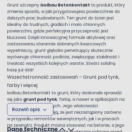
Grunt szczepny
Isolbau Betonkontakt
to produkt, który
zmienia sposób, w jaki przygotowujesz powierzchnie do
dalszych prac budowlanych. Ten grunt do ścian jest
idealny do trudnych, gładkich i mało chłonnych
powierzchni, gdzie perfekcyjna przyczepność jest
kluczowa. Dzięki innowacyjnej formule akrylowej oraz
zastosowaniu starannie dobranych kwarcowych
wypełniaczy, grunt głęboko penetrujący skutecznie
wyrównuje chłonność podłoża, zwiększając stabilność i
trwałość wszystkich kolejnych warstw. Stwórz solidną
bazę już dziś!
Wszechstronność zastosowań – Grunt pod tynk,
farby i więcej
Isolbau Betonkontakt to grunt, który doskonale sprawdzi
się jako
grunt pod tynk
, farbę, a nawet w aplikacjach na
elementach drewnianych. Jego właściwości
Rozwiń opis
mrozoodporne sprawiają, że jest niezastąpiony zarówno
w przypadku remontów wewnętrznych, jak i w pracach
na zewnątrz. Produkt można stosować na betonie, a jego
Dane techniczne
szczególna budowa zapewnia skuteczną ochronę przed