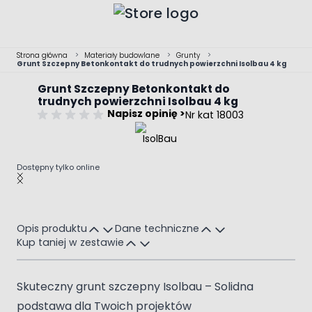
Przejdź do treści
Strona główna
>
Materiały budowlane
>
Grunty
>
Grunt Szczepny Betonkontakt do trudnych powierzchni Isolbau 4 kg
Grunt Szczepny Betonkontakt do
trudnych powierzchni Isolbau 4 kg
Napisz opinię >
Nr kat 18003
Dostępny tylko online
Main image
Click to view image in fullscreen
Opis produktu
Dane techniczne
Kup taniej w zestawie
Skuteczny grunt szczepny Isolbau – Solidna
podstawa dla Twoich projektów