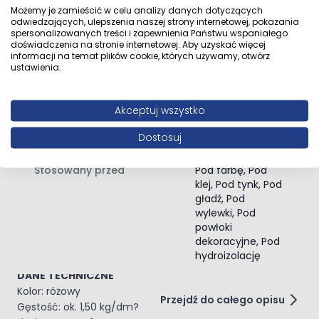
wolne od substancji zmniejszających przyczepność
trudnych
Możemy je zamieścić w celu analizy danych dotyczących
odwiedzających, ulepszenia naszej strony internetowej, pokazania
podłożach
niezamarznięte
spersonalizowanych treści i zapewnienia Państwu wspaniałego
Nierówności należy wyrównać odpowiednimi masami
doświadczenia na stronie internetowej. Aby uzyskać więcej
szpachlowymi.
informacji na temat plików cookie, których używamy, otwórz
Rodzaj podłoża
Do betonu, Na
ustawienia.
IsolBau Betonkontakt nie jest przeznaczony do
powierzchnie
wzmacniania podłoża.
niechłonne, Na
APLIKACJA
powierzchnie
Akceptuj wszystko
mineralne, Płyty
Na przygotowane podłoże równomiernie nanieść
OSB, Do drewna
preparat IsolBau Betonkontakt jedną warstwą, aż do
Dostosuj
widocznego i całkowitego pokrycia powierzchni.
Stosować wałek z krótkim włosiem lub pędzel
Stosowany przed
Pod farbę, Pod
Na zewnątrz nie stosować Betonkontaktu podczas mgły
klej, Pod tynk, Pod
lub deszczu.
gładź, Pod
wylewki, Pod
W razie możliwości opadów zabezpieczyć powierzchnię.
powłoki
Świeżo naniesioną warstwę chronić przed intensywnym
dekoracyjne, Pod
słońcem, opadami lub mgłą aż do całkowitego
hydroizolację
związania.
DANE TECHNICZNE
Kolor: różowy
Przejdź do całego opisu
Gęstość: ok. 1,50 kg/dm?