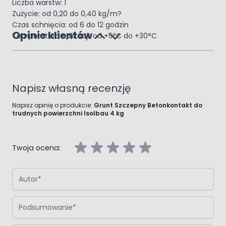
Liczba warstw: 1
Zużycie: od 0,20 do 0,40 kg/m?
Czas schnięcia: od 6 do 12 godzin
Opinie klientów
Temperatura aplikacji: od +5°C do +30°C
Napisz własną recenzję
Napisz opinię o produkcie:
Grunt Szczepny Betonkontakt do
trudnych powierzchni Isolbau 4 kg
Twoja ocena:
Autor
Podsumowanie