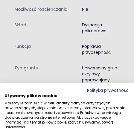
tynków gipsowych i cementowych
Możliwość rozcieńczania
Nie
płyt gipsowo-kartonowych
IsolBau Acrylgrund może być stosowany przed:
szpachlowaniem
Skład
Dyspersja
polimerowa
malowaniem ścian
klejeniem okładzin ceramicznych
tynkowaniem
Funkcja
Poprawia
PRZYGOTOWANIE PODŁOŻA:
przyczepność
Podłoże musi być stabilne, suche, równe, czyste, wolne
Typ gruntu
Uniwersalny grunt
od rys, nośne i wolne od substancji, które mogłyby
akrylowy
pogorszyć przyczepność (takich jak kurz, olej, resztki
poprawiający
farby itp.). Podłoże nie może być zamarznięte.
przyczepność
Polityka prywatności
IsolBau Acrylgrund nie jest przeznaczony do
Używamy plików cookie
wzmacniania podłoża.
Rodzaj podłoża
Do betonu, Na
Możemy je zamieścić w celu analizy danych dotyczących
Jeśli gruntowane podłoże wymaga wzmocnienia, należy
powierzchnie
odwiedzających, ulepszenia naszej strony internetowej, pokazania
je wcześniej zagruntować środkiem gruntującym IsolBau
spersonalizowanych treści i zapewnienia Państwu wspaniałego
porowate, Na
doświadczenia na stronie internetowej. Aby uzyskać więcej
Tiefengrund PRO.
powierzchnie
informacji na temat plików cookie, których używamy, otwórz
DANE TECHNICZNE
mineralne
ustawienia.
Kolor:
mlecznobiały