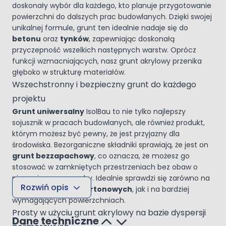
doskonały wybór dla każdego, kto planuje przygotowanie
powierzchni do dalszych prac budowlanych. Dzięki swojej
unikalnej formule, grunt ten idealnie nadaje się do
betonu
oraz
tynków
, zapewniając doskonałą
przyczepność wszelkich następnych warstw. Oprócz
funkcji wzmacniających, nasz grunt akrylowy przenika
głęboko w strukturę materiałów.
Wszechstronny i bezpieczny grunt do każdego
projektu
Grunt uniwersalny
IsolBau to nie tylko najlepszy
sojusznik w pracach budowlanych, ale również produkt,
którym możesz być pewny, że jest przyjazny dla
środowiska. Bezorganiczne składniki sprawiają, że jest on
grunt bezzapachowy
, co oznacza, że możesz go
stosować w zamkniętych przestrzeniach bez obaw o
nieprzyjemne zapachy. Idealnie sprawdzi się zarówno na
Rozwiń opis
płytach gipsowo-kartonowych
, jak i na bardziej
wymagających powierzchniach.
Prosty w użyciu grunt akrylowy na bazie dyspersji
Dane techniczne