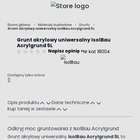
Przejdź do treści
Strona główna
>
Materiały budowlane
>
Grunty
>
Grunt akrylowy uniwersalny IsolBau Acrylgrund 5L
Grunt akrylowy uniwersalny IsolBau
Acrylgrund 5L
Napisz opinię >
Nr kat 18004
Dostępny tylko online
Main image
Click to view image in fullscreen
Opis produktu
Dane techniczne
Kup taniej w zestawie
Odkryj moc gruntowania z IsolBau Acrylgrund
Grunt akrylowy uniwersalny
IsolBau Acrylgrund 5L
to