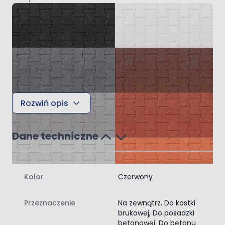
Rozwiń opis
Dane techniczne
Kolor
Czerwony
FAQ
1. W czasie jesienno wiosennym
Przeznaczenie
Na zewnątrz, Do kostki
Jesienią i wiosną, kładź pierwszą warstwę farby, gdy rosa
brukowej, Do posadzki
betonowej, Do betonu
wyschnie. Każdej warstwie daj 24 godziny na