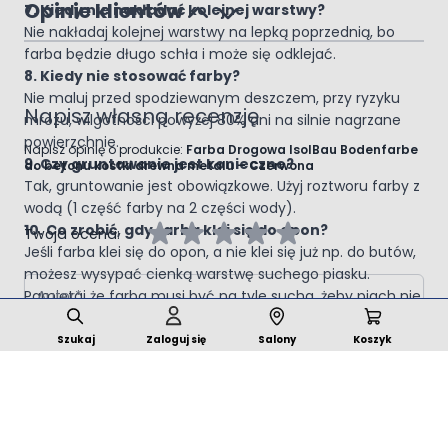
Opinie klientów
7. Kiedy nie nakładać kolejnej warstwy?
Nie nakładaj kolejnej warstwy na lepką poprzednią, bo
farba będzie długo schła i może się odklejać.
8. Kiedy nie stosować farby?
Nie maluj przed spodziewanym deszczem, przy ryzyku
Napisz własną recenzję
mrozu, wilgotności powyżej 80% ani na silnie nagrzane
powierzchnie.
Napisz opinię o produkcie:
Farba Drogowa IsolBau Bodenfarbe
9. Czy gruntowanie jest konieczne?
do betonu kostki drewna metalu – Czerwona
Tak, gruntowanie jest obowiązkowe. Użyj roztworu farby z
wodą (1 część farby na 2 części wody).
10. Co zrobić, gdy farba klei się do opon?
Twoja ocena:
Jeśli farba klei się do opon, a nie klei się już np. do butów,
możesz wysypać cienką warstwę suchego piasku.
Autor
Pamiętaj że farba musi być na tyle sucha, żeby piach nie
przykleił się do farby. Uwaga: robisz to na własną
Podsumowanie
odpowiedzialność!
Szukaj
Zaloguj się
Salony
Koszyk
Opinia