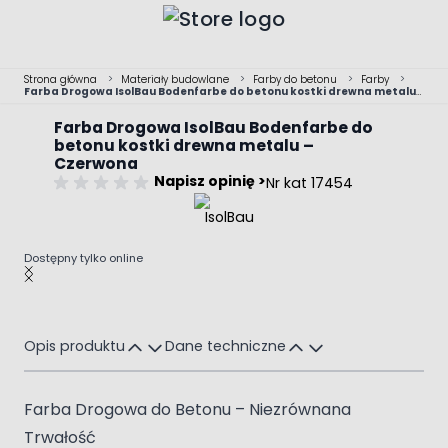
Przejdź do treści
Strona główna
>
Materiały budowlane
>
Farby do betonu
>
Farby
>
Farba Drogowa IsolBau Bodenfarbe do betonu kostki drewna metalu
– Czerwona
Farba Drogowa IsolBau Bodenfarbe do
betonu kostki drewna metalu –
Czerwona
Napisz opinię >
Nr kat 17454
Dostępny tylko online
Main image
Click to view image in fullscreen
Opis produktu
Dane techniczne
Farba Drogowa do Betonu – Niezrównana
Trwałość