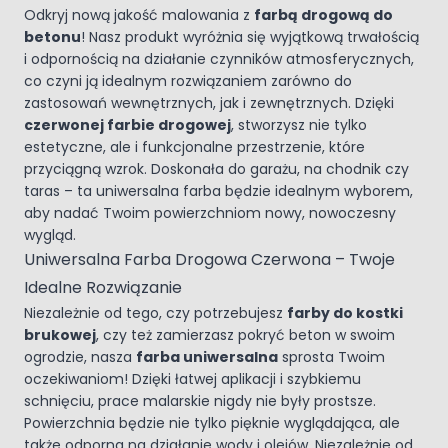
Odkryj nową jakość malowania z
farbą drogową do
betonu
! Nasz produkt wyróżnia się wyjątkową trwałością
i odpornością na działanie czynników atmosferycznych,
co czyni ją idealnym rozwiązaniem zarówno do
zastosowań wewnętrznych, jak i zewnętrznych. Dzięki
czerwonej farbie drogowej
, stworzysz nie tylko
estetyczne, ale i funkcjonalne przestrzenie, które
przyciągną wzrok. Doskonała do garażu, na chodnik czy
taras – ta uniwersalna farba będzie idealnym wyborem,
aby nadać Twoim powierzchniom nowy, nowoczesny
wygląd.
Uniwersalna Farba Drogowa Czerwona – Twoje
Idealne Rozwiązanie
Niezależnie od tego, czy potrzebujesz
farby do kostki
brukowej
, czy też zamierzasz pokryć beton w swoim
ogrodzie, nasza
farba uniwersalna
sprosta Twoim
oczekiwaniom! Dzięki łatwej aplikacji i szybkiemu
schnięciu, prace malarskie nigdy nie były prostsze.
Powierzchnia będzie nie tylko pięknie wyglądająca, ale
także odporna na działanie wody i olejów. Niezależnie od