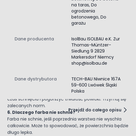
na taras, Do
wyschnięcie. Nie maluj, gdy prognozowane są mgły lub
ogrodzenia
opady.
betonowego, Do
2. Ile schnie pojedyncza warstwa farby?
garażu
W złych warunkach 12-24 godz. Rosa, mgła i wilgoć
wydłużają czas. Przy dobrych warunkach szybciej.
Dane producenta
IsolBau ISOLBAU e.K. Zur
3. Czy podłoże musi być suche?
Thomas-Müntzer-
Tak, podłoże musi być suche w 100%. Po umyciu kostki
Siedlung 9 2829
lub betonu poczekaj 48 godzin przed malowaniem.
Markersdorf Niemcy
4. Co wydłuża czas schnięcia farby?
shop@isolbau.de
Niska temperatura, wysoka wilgotność, mgła i rosa
wydłużają czas schnięcia.
Dane dystrybutora
TECH-BAU Niwnice 167A
5. Czy można użyć więcej farby niż zaleca
59-600 Lwówek Śląski
producent?
Polska
Nie, zużycie większej ilości farby na m? może wydłużyć
czas schnięcia i pogorszyć trwałość powłoki. Trzymaj się
zalecanych norm.
Przejdź do całego opisu
6. Dlaczego farba nie schnie?
Farba nie schnie, jeśli poprzednia warstwa nie wyschła
całkowicie. Może to spowodować, że powierzchnia będzie
długo lepka.