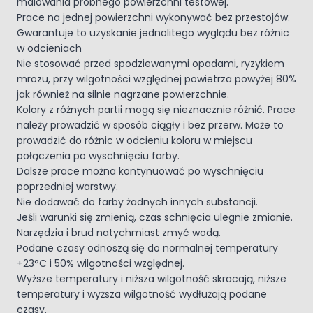
malowania próbnego powierzchni testowej.
Prace na jednej powierzchni wykonywać bez przestojów.
Gwarantuje to uzyskanie jednolitego wyglądu bez różnic
w odcieniach
Nie stosować przed spodziewanymi opadami, ryzykiem
mrozu, przy wilgotności względnej powietrza powyżej 80%
jak również na silnie nagrzane powierzchnie.
Kolory z różnych partii mogą się nieznacznie różnić. Prace
należy prowadzić w sposób ciągły i bez przerw. Może to
prowadzić do różnic w odcieniu koloru w miejscu
połączenia po wyschnięciu farby.
Dalsze prace można kontynuować po wyschnięciu
poprzedniej warstwy.
Nie dodawać do farby żadnych innych substancji.
Jeśli warunki się zmienią, czas schnięcia ulegnie zmianie.
Narzędzia i brud natychmiast zmyć wodą.
Podane czasy odnoszą się do normalnej temperatury
+23°C i 50% wilgotności względnej.
Wyższe temperatury i niższa wilgotność skracają, niższe
temperatury i wyższa wilgotność wydłużają podane
czasy.