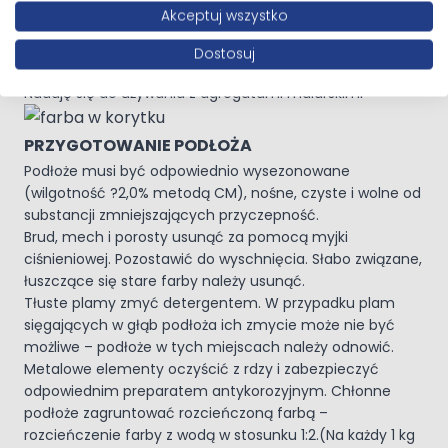
Uniwersalne zastosowanie
Akceptuj wszystko
Bardzo dobre krycie
Nie powoduje korozji metali
Dostosuj
Nie zawiera rozpuszczalników
Nadaję się do używania z agregatami malarskimi
PRZYGOTOWANIE PODŁOŻA
Podłoże musi być odpowiednio wysezonowane
(wilgotność ?2,0% metodą CM), nośne, czyste i wolne od
substancji zmniejszających przyczepność.
Brud, mech i porosty usunąć za pomocą myjki
ciśnieniowej. Pozostawić do wyschnięcia. Słabo związane,
łuszczące się stare farby należy usunąć.
Tłuste plamy zmyć detergentem. W przypadku plam
sięgających w głąb podłoża ich zmycie może nie być
możliwe – podłoże w tych miejscach należy odnowić.
Metalowe elementy oczyścić z rdzy i zabezpieczyć
odpowiednim preparatem antykorozyjnym. Chłonne
podłoże zagruntować rozcieńczoną farbą –
rozcieńczenie farby z wodą w stosunku 1:2.(Na każdy 1 kg