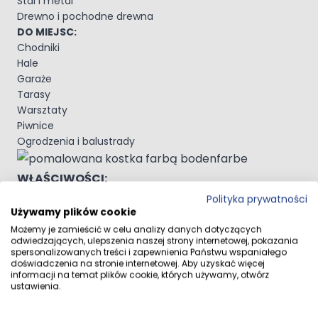
Stal i metal
Drewno i pochodne drewna
DO MIEJSC:
Chodniki
Hale
Garaże
Tarasy
Warsztaty
Piwnice
Ogrodzenia i balustrady
WŁAŚCIWOŚCI:
Wysoka odporność na ścieranie i uderzenia
Polityka prywatności
Używamy plików cookie
Bardzo dobra przyczepność do każdego podłoża
Do wewnątrz i na zewnątrz
Możemy je zamieścić w celu analizy danych dotyczących
odwiedzających, ulepszenia naszej strony internetowej, pokazania
Odporna na promieniowanie UV oraz warunki
spersonalizowanych treści i zapewnienia Państwu wspaniałego
atmosferyczne
doświadczenia na stronie internetowej. Aby uzyskać więcej
Odporna na benzynę, olej napędowy, rozpuszczalniki,
informacji na temat plików cookie, których używamy, otwórz
ustawienia.
kwas akumulatorowy, olej silnikowy, płyn hamulcowy,
wodę.