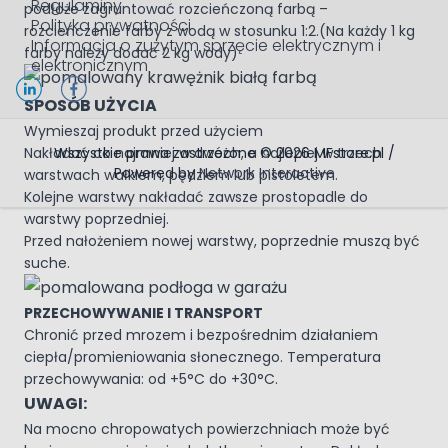
Regulaminy
podłoże zagruntować rozcieńczoną farbą –
Polityka prywatności
rozcieńczenie farby z wodą w stosunku 1:2.(Na każdy 1 kg
Informacja o zużytym sprzęcie elektrycznym i
farby należy dodać 2 kg wody)
elektronicznym
SPOSÓB UŻYCIA
Wymieszaj produkt przed użyciem
Nakładać co najmniej w dwóch, a najlepiej w trzech
Wszystkie prawa zastrzeżone © 2026 MFstore.pl /
Powered by
Network Interactive
warstwach wałkiem, pędzlem lub pistoletem.
Kolejne warstwy nakładać zawsze prostopadle do
warstwy poprzedniej.
Przed nałożeniem nowej warstwy, poprzednie muszą być
suche.
PRZECHOWYWANIE I TRANSPORT
Chronić przed mrozem i bezpośrednim działaniem
ciepła/promieniowania słonecznego. Temperatura
przechowywania: od +5°C do +30°C.
UWAGI:
Na mocno chropowatych powierzchniach może być