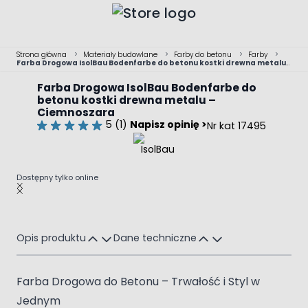
Przejdź do treści
Strona główna
>
Materiały budowlane
>
Farby do betonu
>
Farby
>
Farba Drogowa IsolBau Bodenfarbe do betonu kostki drewna metalu
– Ciemnoszara
Farba Drogowa IsolBau Bodenfarbe do
betonu kostki drewna metalu –
Ciemnoszara
5 (1)
Napisz opinię >
Nr kat 17495
Dostępny tylko online
Main image
Click to view image in fullscreen
Opis produktu
Dane techniczne
Farba Drogowa do Betonu – Trwałość i Styl w
Jednym