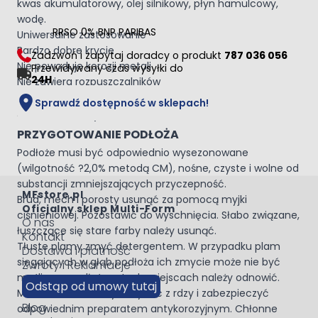
kwas akumulatorowy, olej silnikowy, płyn hamulcowy,
wodę.
RRSO 0% BNP PARIBAS
Uniwersalne zastosowanie
Bardzo dobre krycie
Zadzwoń i zapytaj doradcy o produkt
787 036 056
Nie powoduje korozji metali
Przewidywany czas wysyłki do
24H
Nie zawiera rozpuszczalników
Nadaję się do używania z agregatami malarskimi
Sprawdź dostępność w sklepach!
PRZYGOTOWANIE PODŁOŻA
Podłoże musi być odpowiednio wysezonowane
(wilgotność ?2,0% metodą CM), nośne, czyste i wolne od
substancji zmniejszających przyczepność.
MFstore.pl
Brud, mech i porosty usunąć za pomocą myjki
Oficjalny sklep Multi-Form
ciśnieniowej. Pozostawić do wyschnięcia. Słabo związane,
O nas
łuszczące się stare farby należy usunąć.
Kontakt
Tłuste plamy zmyć detergentem. W przypadku plam
Dostawa i płatność
sięgających w głąb podłoża ich zmycie może nie być
Zwroty i Reklamacje
możliwe – podłoże w tych miejscach należy odnowić.
Odstąp od umowy tutaj
Metalowe elementy oczyścić z rdzy i zabezpieczyć
Blog
odpowiednim preparatem antykorozyjnym. Chłonne