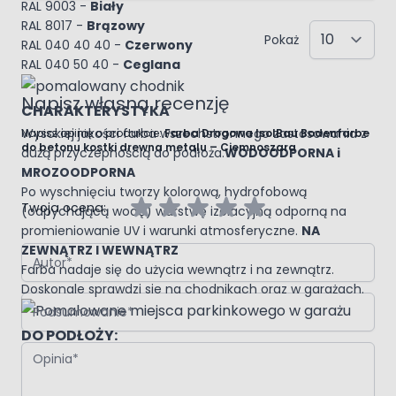
RAL 9003 -
Biały
RAL 8017 -
Brązowy
Pokaż
RAL 040 40 40 -
Czerwony
RAL 040 50 40 -
Ceglana
Napisz własną recenzję
CHARAKTERYSTYKA
Wysokiej jakości farba wszechstronnego zastosowania z
Napisz opinię o produkcie:
Farba Drogowa IsolBau Bodenfarbe
do betonu kostki drewna metalu – Ciemnoszara
dużą przyczepnością do podłoża.
WODOODPORNA i
MROZOODPORNA
Po wyschnięciu tworzy kolorową, hydrofobową
Twoja ocena:
(odpychającą wodę) warstwę izolacyjną odporną na
promieniowanie UV i warunki atmosferyczne.
NA
Autor
ZEWNĄTRZ I WEWNĄTRZ
Farba nadaje się do użycia wewnątrz i na zewnątrz.
Doskonale sprawdzi sie na chodnikach oraz w garażach.
Podsumowanie
DO PODŁOŻY:
Opinia
Beton każdego rodzaju
Podłoża cementowe