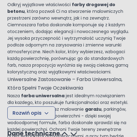
Odkryj wyjątkowe właściwości
farby drogowej do
betonu
, która pozwoli Ci na stworzenie malowniczych
przestrzeni zarówno wewnątrz, jak i na zewnątrz.
Ciemnoszara farba doskonale komponuje się z każdym
otoczeniem, dodając elegancji i nowoczesnego wyglądu.
Jej wysoka przyczepność i wytrzymałość uczynią Twoje
podłoże odpornym na zarysowania i zmienne warunki
atmosferyczne. Niech kolor, który wybierzesz, wzbogaci
każdą powierzchnię, porównując go do standardowych
farb, nasza propozycja wyróżnia się swoją ciekawą gamą
kolorystyczną oraz wyjątkowymi właściwościami.
Uniwersalne Zastosowanie – Farba Uniwersalna,
Która Spełni Twoje Oczekiwania
Nasza
farba uniwersalna
jest idealnym rozwiązaniem
dla każdego, kto poszukuje funkcjonalności oraz estetyki.
Nie ważne, czy planujesz malowanie
garażu
, parkingów,
Rozwiń opis
czy też zewnętrznych powierzchni - dzięki swojej
wodoodpornej formule, farba doskonale sprawdzi się na
każdej powierzchni. Ochroni Twoje tereny zewnętrzne
Dane techniczne
przed warunkami atmosferycznymi, a przy tym będzie