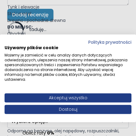
Kostka brukowa
Tynk i elewacje
Stal i metal
Dodaj recenzję
Drewno i pochodne drewna
DO MIEJSC:
Ładuję...
Chodniki
Hale
Polityka prywatności
Dodano swoją recenzję do moderacji.
Garaże
Używamy plików cookie
Tarasy
Możemy je zamieścić w celu analizy danych dotyczących
odwiedzających, ulepszenia naszej strony internetowej, pokazania
Warsztaty
Farba Drogowa IsolBau Bodenfarbe do betonu kostki
spersonalizowanych treści i zapewnienia Państwu wspaniałego
drewna metalu – Ciemnoszara
Piwnice
doświadczenia na stronie internetowej. Aby uzyskać więcej
Ogrodzenia i balustrady
informacji na temat plików cookie, których używamy, otwórz
ustawienia.
Ilość
-
+
WŁAŚCIWOŚCI:
Wysoka odporność na ścieranie i uderzenia
Akceptuj wszystko
Dodaj do koszyka
Bardzo dobra przyczepność do każdego podłoża
Dostosuj
WAGA
Do wewnątrz i na zewnątrz
Odporna na promieniowanie UV oraz warunki
atmosferyczne
Odporna na benzynę, olej napędowy, rozpuszczalniki,
Oblicz raty
0%