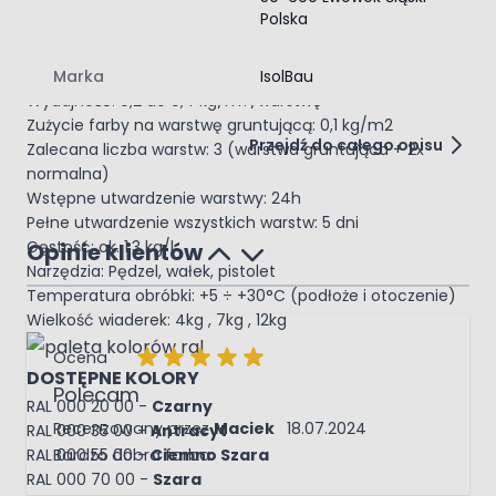
Uniwersalna
Polska
Najważniejsze cechy:
Marka
IsolBau
KOLOR: Ciemnoszara - RAL 000 55 00
Wydajność: 0,2 do 0,4 kg/m?/warstwę
Zużycie farby na warstwę gruntującą: 0,1 kg/m2
Przejdź do całego opisu
Zalecana liczba warstw: 3 (warstwa gruntująca + 2x
normalna)
Wstępne utwardzenie warstwy: 24h
Pełne utwardzenie wszystkich warstw: 5 dni
Gęstość: ok. 1,3 kg/l
Opinie klientów
Narzędzia: Pędzel, wałek, pistolet
Temperatura obróbki: +5 ÷ +30°C (podłoże i otoczenie)
Wielkość wiaderek: 4kg , 7kg , 12kg
Ocena
DOSTĘPNE KOLORY
Polecam
RAL 000 20 00 -
Czarny
18 lipca 2024
Recenzowany przez
Maciek
18.07.2024
RAL 000 35 00 -
Antracyt
Bardzo dobra farba.
RAL 000 55 00 -
Ciemno Szara
RAL 000 70 00 -
Szara