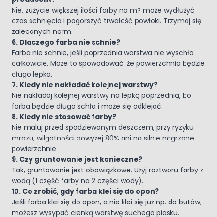
Nie, zużycie większej ilości farby na m? może wydłużyć
czas schnięcia i pogorszyć trwałość powłoki. Trzymaj się
zalecanych norm.
6. Dlaczego farba nie schnie?
Farba nie schnie, jeśli poprzednia warstwa nie wyschła
całkowicie. Może to spowodować, że powierzchnia będzie
długo lepka.
7. Kiedy nie nakładać kolejnej warstwy?
Nie nakładaj kolejnej warstwy na lepką poprzednią, bo
farba będzie długo schła i może się odklejać.
8. Kiedy nie stosować farby?
Nie maluj przed spodziewanym deszczem, przy ryzyku
mrozu, wilgotności powyżej 80% ani na silnie nagrzane
powierzchnie.
9. Czy gruntowanie jest konieczne?
Tak, gruntowanie jest obowiązkowe. Użyj roztworu farby z
wodą (1 część farby na 2 części wody).
10. Co zrobić, gdy farba klei się do opon?
Jeśli farba klei się do opon, a nie klei się już np. do butów,
możesz wysypać cienką warstwę suchego piasku.