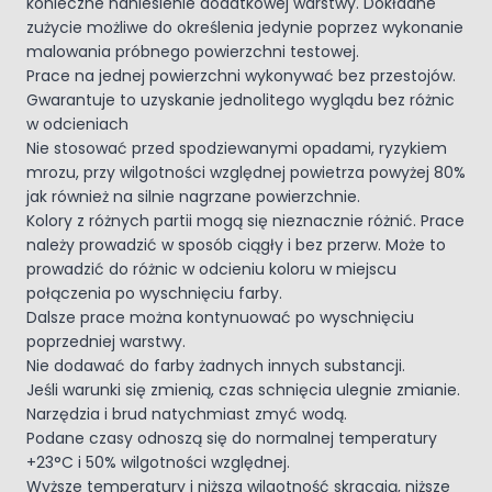
konieczne naniesienie dodatkowej warstwy. Dokładne
zużycie możliwe do określenia jedynie poprzez wykonanie
malowania próbnego powierzchni testowej.
Prace na jednej powierzchni wykonywać bez przestojów.
Gwarantuje to uzyskanie jednolitego wyglądu bez różnic
w odcieniach
Nie stosować przed spodziewanymi opadami, ryzykiem
mrozu, przy wilgotności względnej powietrza powyżej 80%
jak również na silnie nagrzane powierzchnie.
Kolory z różnych partii mogą się nieznacznie różnić. Prace
należy prowadzić w sposób ciągły i bez przerw. Może to
prowadzić do różnic w odcieniu koloru w miejscu
połączenia po wyschnięciu farby.
Dalsze prace można kontynuować po wyschnięciu
poprzedniej warstwy.
Nie dodawać do farby żadnych innych substancji.
Jeśli warunki się zmienią, czas schnięcia ulegnie zmianie.
Narzędzia i brud natychmiast zmyć wodą.
Podane czasy odnoszą się do normalnej temperatury
+23°C i 50% wilgotności względnej.
Wyższe temperatury i niższa wilgotność skracają, niższe