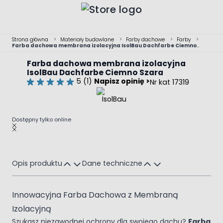
Przejdź do treści
Strona główna
>
Materiały budowlane
>
Farby dachowe
>
Farby
>
Farba dachowa membrana izolacyjna IsolBau Dachfarbe Ciemno
Szara
Farba dachowa membrana izolacyjna
IsolBau Dachfarbe Ciemno Szara
5 (1)
Napisz opinię >
Nr kat 17319
Dostępny tylko online
Main image
Click to view image in fullscreen
Opis produktu
Dane techniczne
Innowacyjna Farba Dachowa z Membraną
Izolacyjną
Szukasz niezawodnej ochrony dla swojego dachu?
Farba