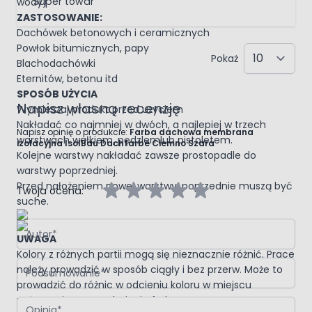
Super towar
wody)
ZASTOSOWANIE:
Dachówek betonowych i ceramicznych
Powłok bitumicznych, papy
Pokaż
Blachodachówki
Eternitów, betonu itd
SPOSÓB UŻYCIA
Napisz własną recenzję
Wymieszaj produkt przed użyciem
Nakładać co najmniej w dwóch, a najlepiej w trzech
Napisz opinię o produkcie:
Farba dachowa membrana
warstwach wałkiem, pędzlemlub pistoletem.
izolacyjna IsolBau Dachfarbe Ciemno Szara
Kolejne warstwy nakładać zawsze prostopadle do
warstwy poprzedniej.
Przed nałożeniem nowej warstwy, poprzednie muszą być
Twoja ocena:
suche.
Autor
UWAGA
Kolory z różnych partii mogą się nieznacznie różnić. Prace
Podsumowanie
należy prowadzić w sposób ciągły i bez przerw. Może to
prowadzić do różnic w odcieniu koloru w miejscu
połączenia po wyschnięciu farby.
Opinia