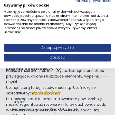
Polityka prywatności
CHARAKTERYSTYKA
Używamy plików cookie
Płynna elastyczna membrana polimerowa
Możemy je zamieścić w celu analizy danych dotyczących
Po wyschnięciu wysoce elastyczna struktura
odwiedzających, ulepszenia naszej strony internetowej, pokazania
Do uszczelniania mikropęknięć
spersonalizowanych treści i zapewnienia Państwu wspaniałego
doświadczenia na stronie internetowej. Aby uzyskać więcej
Preparat jednoskładnikowy, gotowa do użycia
informacji na temat plików cookie, których używamy, otwórz
Odporna na promienie UV oraz warunki atmosferyczne
ustawienia.
Nie zawiera rozpuszczalników
Do wnętrz i na zewnątrz
Akceptuj wszystko
Nie blaknie, trwały kolor
Kolory wg palety RAL
Dostosuj
Odporna na korozję biologiczną
PRZYGOTOWANIE PODŁOŻA
Opinie klientów
Podłoże musi być stabilne i czyste. Usunąć stare, słabo
przylegające, kruche i łuszczące elementy, wypełnić
ubytki.
Usunąć starą farbę, osady, mech itp. Usuń rdzę ze
Ocena
skorodowanych powierzchni.
Dla lepszego efektu przed malowaniem powierzchnię
super
można zagruntować roztworem farby dachowej z wodą
5 lutego 2024
Recenzowany przez
Kris
5.02.2024
w stosunku 1:3. (Na każdy 1kg farby należy dodać 3kg