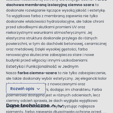
dachowa membraną izolacyjną ciemno szara
to
doskonałe rozwiązanie łączące wysoką jakość i estetykę.
Ta wyjątkowa farba z membraną zapewnia nie tylko
doskonałe właściwości hydroizolacyjne, ale także chroni
przed szkodliwymi skutkami promieni UV oraz
niekorzystnymi warunkami atmosferycznymi. Jej
elastyczna struktura doskonale przylega do różnych
powierzchni, w tym do dachówki betonowej, ceramicznej
oraz metalowej. Dzięki wysokiej gęstości, farba
renowacyjna skutecznie zabezpiecza stare i nowe
budynki przed wilgocią i innymi uszkodzeniami.
Estetyka i Funkcjonalność w Jednym
Nasza
farba ciemno-szara
to nie tylko zabezpieczenie,
ale także doskonały wybór estetyczny. Jej elegancki kolor
idealnie komponuje się z nowoczesnymi oraz
Rozwiń opis
klasycznymi budynkami, dodając im charakteru. Farba
polimerowa dostępna jest w różnych odcieniach, lecz
ciemny odcień sprawia, że dach wygląda wyjątkowo
Dane techniczne
elegancko i nowocześnie. Wykorzystując najlepsze
pigmenty, farba zapewnia długotrwałą ochronę przed