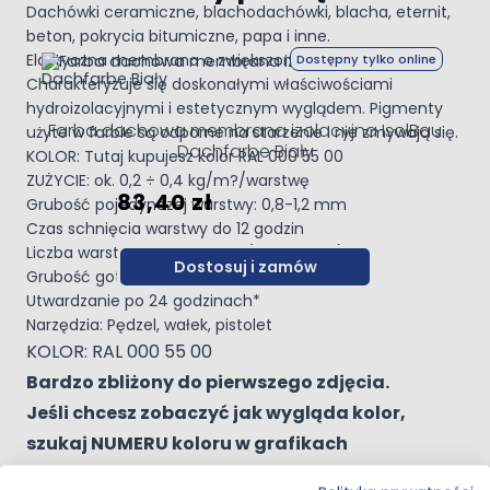
Dachówki ceramiczne, blachodachówki, blacha, eternit,
beton, pokrycia bitumiczne, papa i inne.
Navigating through the elements of the carousel is possible 
Press to skip carousel
Press to go to carousel navigation
Elastyczna membrana o zwiększonej gęstości.
Dostępny tylko online
Charakteryzuje się doskonałymi właściwościami
hydroizolacyjnymi i estetycznym wyglądem. Pigmenty
Farba dachowa membrana izolacyjna IsolBau
użyte w farbie są odporne na starzenie i nie zmywają się.
Dachfarbe Biały
KOLOR: Tutaj kupujesz kolor RAL 000 55 00
ZUŻYCIE: ok. 0,2 ÷ 0,4 kg/m?/warstwę
83,40 zł
Grubość pojedynczej warstwy: 0,8-1,2 mm
Czas schnięcia warstwy do 12 godzin
Liczba warstw: co najmniej 2 (zalecane 3)
Dostosuj i zamów
Grubość gotowej, suchej powłoki: 1,5 mm
Utwardzanie po 24 godzinach*
Narzędzia: Pędzel, wałek, pistolet
KOLOR: RAL 000 55 00
Bardzo zbliżony do pierwszego zdjęcia.
Jeśli chcesz zobaczyć jak wygląda kolor,
szukaj NUMERU koloru w grafikach
wyszukiwarki