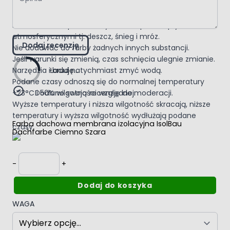
Dalsze prace można kontynuować po wyschnięciu
poprzedniej warstwy.
Dach w trakcie prac należy chronić przed wpływami
atmosferycznymi tj. deszcz, śnieg i mróz.
Dodaj recenzję
Nie dodawać do farby żadnych innych substancji.
Jeśli warunki się zmienią, czas schnięcia ulegnie zmianie.
Ładuję...
Narzędzia i brud natychmiast zmyć wodą.
Podane czasy odnoszą się do normalnej temperatury
+23°C i 50% wilgotności względnej.
Dodano swoją recenzję do moderacji.
Wyższe temperatury i niższa wilgotność skracają, niższe
temperatury i wyższa wilgotność wydłużają podane
Farba dachowa membrana izolacyjna IsolBau
czasy.
Dachfarbe Ciemno Szara
Ilość
-
+
Dodaj do koszyka
WAGA