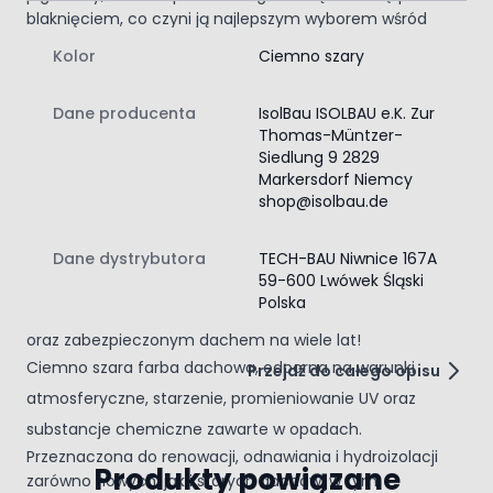
blaknięciem, co czyni ją najlepszym wyborem wśród
długotrwałych rozwiązań na rynku.
Kolor
Ciemno szary
Ochrona i Trwałość w Każdym Detalu
Nie pozwól, aby Twoje inwestycje traciły na wartości
Dane producenta
IsolBau ISOLBAU e.K. Zur
przez niewłaściwą ochronę.
Farba z hydroizolacją
nie
Thomas-Müntzer-
tylko sprawia, że dach jest odporny na deszcz i wilgoć, ale
Siedlung 9 2829
również zwalcza biologiczną korozję. Dzięki wyjątkowym
Markersdorf Niemcy
właściwościom, takim jak odporność na działanie
shop@isolbau.de
chemiczne oraz uszkodzenia mechaniczne, twoje
pokrycie dachowe zyska nową jakość. Użyj ciemno szarej
Dane dystrybutora
TECH-BAU Niwnice 167A
farby, by efektywnie odnowić stare powierzchnie.
59-600 Lwówek Śląski
Zainwestuj w produkt, który łączy w sobie funkcjonalność,
Polska
trwałość i elegancki wygląd. Kup teraz i ciesz się pięknym
oraz zabezpieczonym dachem na wiele lat!
Ciemno szara farba dachowa, odporna na warunki
Przejdź do całego opisu
atmosferyczne, starzenie, promieniowanie UV oraz
substancje chemiczne zawarte w opadach.
Przeznaczona do renowacji, odnawiania i hydroizolacji
Produkty powiązane
zarówno nowych, jak i starych dachów, w tym: