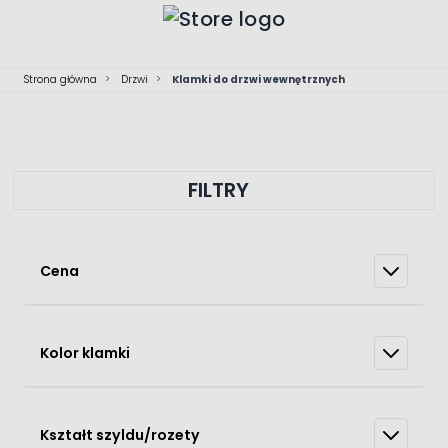
Przejdź do treści
Strona główna
>
Drzwi
>
Klamki do drzwi wewnętrznych
FILTRY
Cena
Kolor klamki
Kształt szyldu/rozety