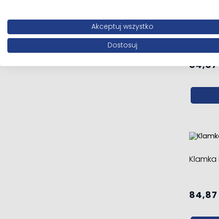
Akceptuj wszystko
Klamka 
Dostosuj
84,87 
Klamka 
84,87 