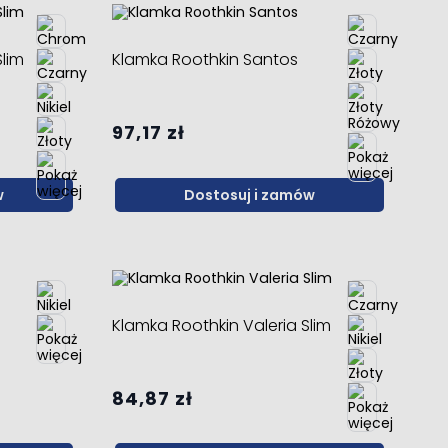
lim
Klamka Roothkin Santos
97,17 zł
w
Dostosuj i zamów
Klamka Roothkin Valeria Slim
84,87 zł