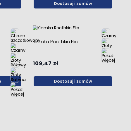
w
Dostosuj i zamów
Klamka Roothkin Elio
109,47 zł
w
Dostosuj i zamów