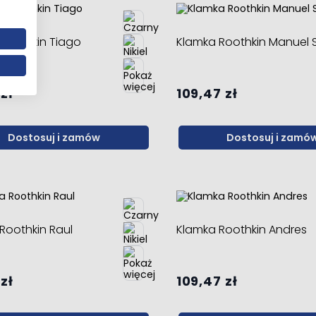
Roothkin Tiago
Klamka Roothkin Manuel S
zł
109,47 zł
Dostosuj i zamów
Dostosuj i zamó
Roothkin Raul
Klamka Roothkin Andres
zł
109,47 zł