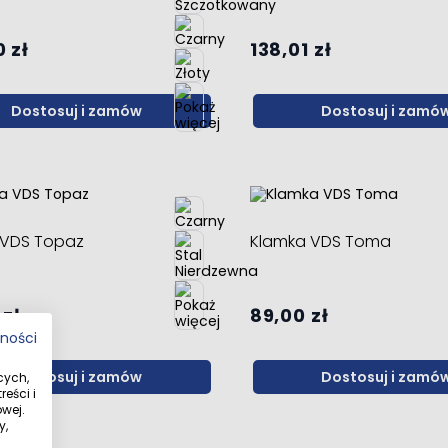
 zł
138,01 zł
Dostosuj i zamów
Dostosuj i zamó
 VDS Topaz
Klamka VDS Toma
 zł
89,00 zł
tności
Dostosuj i zamów
Dostosuj i zamó
cych,
eści i
wej.
y,