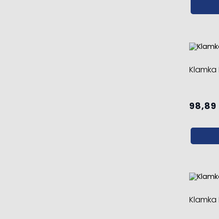
Klamka 
98,89 
Klamka 