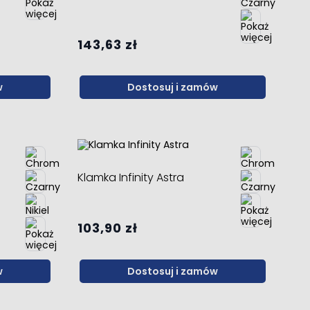
143,63 zł
w
Dostosuj i zamów
Klamka Infinity Astra
103,90 zł
w
Dostosuj i zamów