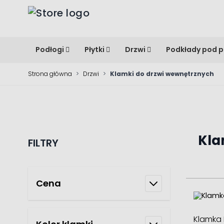
Przejdź do treści
Podłogi
Płytki
Drzwi
Podkłady pod p
Strona główna
>
Drzwi
>
Klamki do drzwi wewnętrznych
Kla
FILTRY
Cena
Klamka I