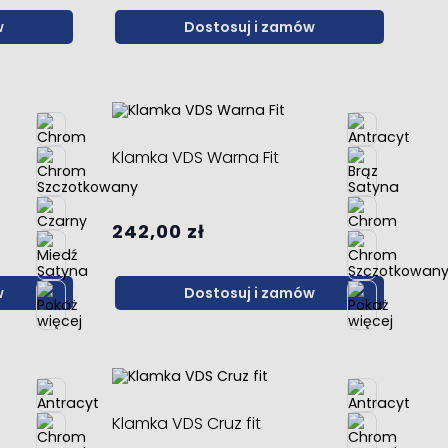
w
Dostosuj i zamów
Klamka VDS Warna Fit
242,00 zł
w
Dostosuj i zamów
Klamka VDS Cruz fit