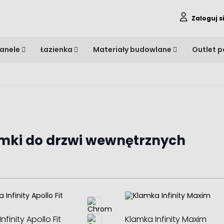
Zaloguj s
anele
Łazienka
Materiały budowlane
Outlet 
mki do drzwi wewnętrznych
nfinity Apollo Fit
Klamka Infinity Maxim