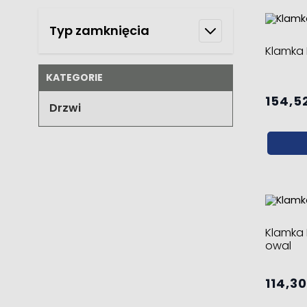
Typ zamknięcia
Klamka I
KATEGORIE
154,52
Drzwi
Klamka 
owal
114,30