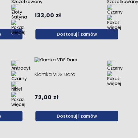
133,00 zł
w
Dostosuj i zamów
Klamka VDS Daro
72,00 zł
w
Dostosuj i zamów