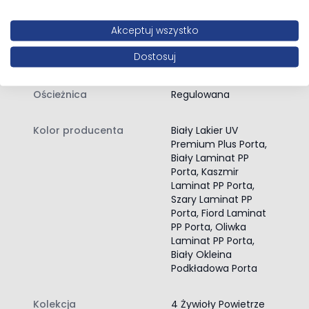
cenie skrzydła są już zawiasy bezprzylgowe 3D w
Oszczędnościowy
kolorach: srebrnym, czarnym lub złotym (za dopłatą), a
Akceptuj wszystko
także zamek magnetyczny w kolorze stali nierdzewnej
Wypełnienie skrzydła
Płyta wiórowa
lub czerni (ta opcja również jest za dopłatą).
Dostosuj
otworowa
PORTA 4 Żywioły P/ POWIETRZE – DO JAKICH
WNĘTRZ BĘDĄ PASOWAĆ?
Ościeżnica
Regulowana
Jeśli podobają Ci się eleganckie, przytulne, a zarazem
starannie przemyślane wnętrza, drzwi PORTA 4 Żywioły P/
Kolor producenta
Biały Lakier UV
POWIETRZE bez wątpienia będą strzałem w dziesiątkę.
Premium Plus Porta,
Dostępne warianty zachwycają stylowym i
Biały Laminat PP
ponadczasowym designem, który idealnie wpisze się
Porta, Kaszmir
zarówno w klimat mieszkań utrzymanych w stylu
Laminat PP Porta,
vintage, glamour, jak i przytulnych rustykalnych aranżacji.
Szary Laminat PP
Porta, Fiord Laminat
Modele w kolorze białym – ponadczasowe i klasyczne
PP Porta, Oliwka
rozwiązanie sprawdzi się w niemal każdym wnętrzu. Drzwi
Laminat PP Porta,
z okleiną Fiord będą natomiast znakomitym
Biały Okleina
dopełnieniem pomieszczeń klasycznych oraz glamour –
Podkładowa Porta
zwłaszcza, jeśli postawisz na model ze złotymi detalami,
które będą pięknie komponować się ze szkłem czy
Kolekcja
4 Żywioły Powietrze
eleganckimi ramami luster i obrazów.