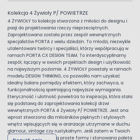
Kolekcja 4 Żywioły P/ POWIETRZE
4 ŻYWIOŁY to kolekcja stworzona z miłości do designu i
pasji do projektowania rzeczy nieprzeciętnych.
Zaprojektowana została przez zespół wewnętrznych
specjalistów PORTA z wielu dziedzin. To młodzi, niezwykle
utalentowani twórcy i specjaliści, którzy współpracują w
ramach PORTA CX DESIGN TEAM. To interdyscyplinarny
zespół, łączący w swoich projektach design i użytkowość
na najwyższym poziomie. 4 ŻYWIOŁY powstały w ramach
modelu DESIGN THINKING, co pozwoliło nam uzyskać
idealny balans pomiędzy efektem, który zachwyca, a
funkcjonalnością spełniającą najwyższe wymagania.
Eteryczność i ulotność powietrza to inspiracja, która stała
się podstawą do zaprojektowania kolekcji drzwi
wewnętrznych PORTA 4 Żywioły P/ POWIETRZE. Jest ona
wprost stworzona dla miłośników pięknych i stylowych
wnętrz wpisujących się w aranżacje utrzymane w duchu
glamour, vintage czy rustykalnym. Jeśli zatem w Twoich
czterech kątach królują proste formy i stonowana paleta