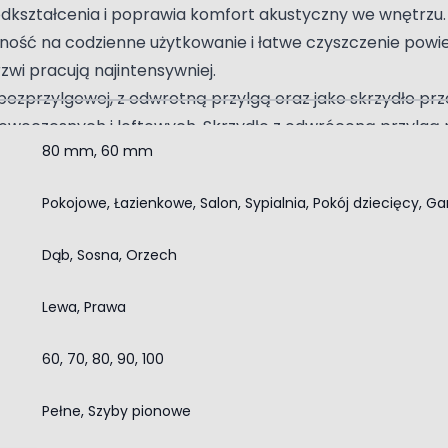
a odkształcenia i poprawia komfort akustyczny we wnętrzu
ość na codzienne użytkowanie i łatwe czyszczenie powier
rzwi pracują najintensywniej.
bezprzylgowej, z odwrotną przylgą oraz jako skrzydło p
nowoczesnych i loftowych. Skrzydło z odwróconą przylgą
80 mm, 60 mm
efy. System przesuwny dla normy 2043 umożliwia zastosowa
rzach lub garderobach, gdzie liczy się każdy centymetr.
Pokojowe, Łazienkowe, Salon, Sypialnia, Pokój dziecięcy, Ga
Dąb, Sosna, Orzech
należy pamiętać że otwór drzwiowy musi mieć miejsce n
y. Pomiar otworu należy wykonać w kilku miejscach(góra, 
Lewa, Prawa
ala określić przybliżony rozmiar skrzydła drzwiowego. P
ść otworu powinna wynosić ok 206 cm, którą należy zmi
60, 70, 80, 90, 100
owania
erta dla wymagających. W skrzydle bezprzylgowym przyg
Pełne, Szyby pionowe
le z odwróconą przylgą przewidziano odpowiednio 2 zawiasy