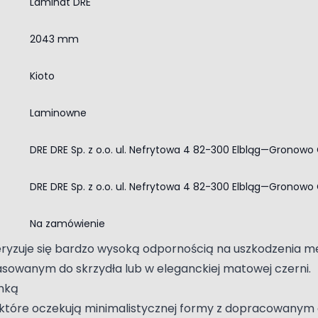
Laminat DRE
ozwalają dopasować wzór do funkcji pomieszczenia. W model
tne, poziome lub pionowe linie intarsji optycznie porządk
2043 mm
wi płytowych. To sposób, aby subtelnie wyróżnić wejście 
Kioto
dzie podobieństwa lub kontrastu, właśnie po to przygoto
stać się tłem, warto dobrać meble i listwy w zbliżonym 
Laminowne
ub ścianą. Tak zaprojektowane drzwi wewnętrzne łatwo wp
DRE DRE Sp. z o.o. ul. Nefrytowa 4 82-300 Elbląg—Gronowo 
DRE DRE Sp. z o.o. ul. Nefrytowa 4 82-300 Elbląg—Gronowo 
 aranżacji wnętrz
ianych, z poziomym usłojeniem, to rozwiązanie jest rza
Na zamówienie
 posiada wyczuwalną strukturę, którą można odczuć doty
yzuje się bardzo wysoką odpornością na uszkodzenia mec
sowanym do skrzydła lub w eleganckiej matowej czerni.
amką
 które oczekują minimalistycznej formy z dopracowanym d