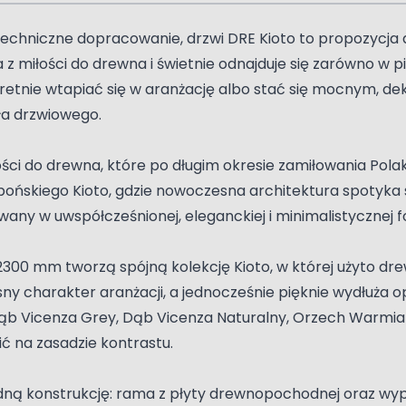
hniczne dopracowanie, drzwi DRE Kioto to propozycja dla 
 z miłości do drewna i świetnie odnajduje się zarówno w
retnie wtapiać się w aranżację albo stać się mocnym, d
ła drzwiowego.
ści do drewna, które po długim okresie zamiłowania Pola
pońskiego Kioto, gdzie nowoczesna architektura spotyka s
any w uwspółcześnionej, eleganckiej i minimalistycznej f
i 2300 mm tworzą spójną kolekcję Kioto, w której użyto
y charakter aranżacji, a jednocześnie pięknie wydłuża opt
b Vicenza Grey, Dąb Vicenza Naturalny, Orzech Warmia 
ić na zasadzie kontrastu.
dną konstrukcję: rama z płyty drewnopochodnej oraz wype