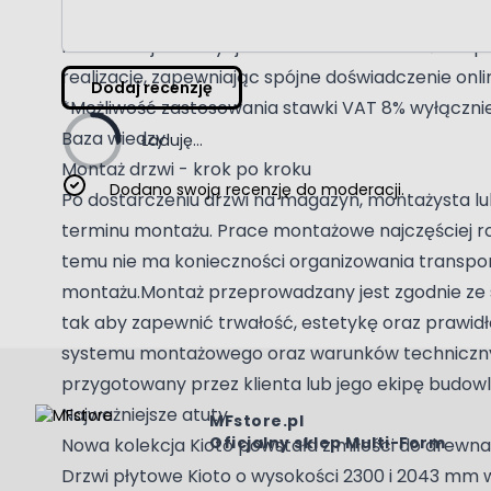
Przy zakupie w salonie, wraz z usługą montażu, ist
konkretnej inwestycji zawsze warto omówić bezpo
realizację, zapewniając spójne doświadczenie online
Dodaj recenzję
*Możliwość zastosowania stawki VAT 8% wyłącznie p
Baza wiedzy
Ładuję...
Montaż drzwi - krok po kroku
Dodano swoją recenzję do moderacji.
Po dostarczeniu drzwi na magazyn, montażysta lub
terminu montażu. Prace montażowe najczęściej ro
temu nie ma konieczności organizowania transport
montażu.Montaż przeprowadzany jest zgodnie ze
tak aby zapewnić trwałość, estetykę oraz prawid
systemu montażowego oraz warunków technicznych
przygotowany przez klienta lub jego ekipę budowl
Najważniejsze atuty
MFstore.pl
Oficjalny sklep Multi-Form
Nowa kolekcja Kioto powstała z miłości do drewna
Drzwi płytowe Kioto o wysokości 2300 i 2043 mm w