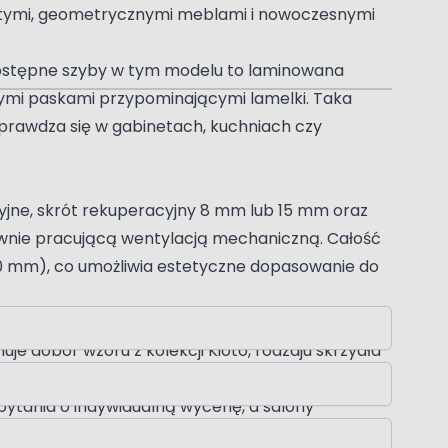
rostymi, geometrycznymi meblami i nowoczesnymi
. Dostępne szyby w tym modelu to laminowana
wymi paskami przypominającymi lamelki. Taka
Sprawdza się w gabinetach, kuchniach czy
yjne, skrót rekuperacyjny 8 mm lub 15 mm oraz
sywnie pracującą wentylacją mechaniczną. Całość
80 mm), co umożliwia estetyczne dopasowanie do
 dobór wzoru z kolekcji Kioto, rodzaju skrzydła
 skrzydło drzwiowe, ościeżnica regulowana i
pytania o indywidualną wycenę, a salony