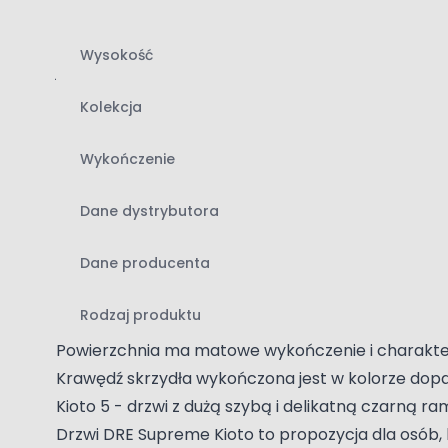
Kolekcja drzwi DRE Kioto to kilka modeli, które p
mat moro (czarne) oraz stali szczotkowanej. Delika
Wysokość
jednocześnie zachowując pełną funkcjonalność drz
rezygnowania z jednolitej powierzchni.
Kolekcja
Kolory drewna we wnętrzach można łączyć na zasa
linię o kolejne warianty wzoru. Gdy skrzydło ma 
Wykończenie
wystarczy zestawić je z kontrastującą podłogą l
bardziej wyraziste, inspirowane stylem japandi.
Dane dystrybutora
Baza wiedzy
Dane producenta
Drzwi z poziomym usłojeniem - wyjątkowy detal w
Drzwi wykończone są laminatem w kolorach drewn
Rodzaj produktu
okleiny zazwyczaj nanoszone są pionowo. Laminat
Powierzchnia ma matowe wykończenie i charakter
Krawędź skrzydła wykończona jest w kolorze dopa
Kioto 5 - drzwi z dużą szybą i delikatną czarną r
Drzwi DRE Supreme Kioto to propozycja dla osób,