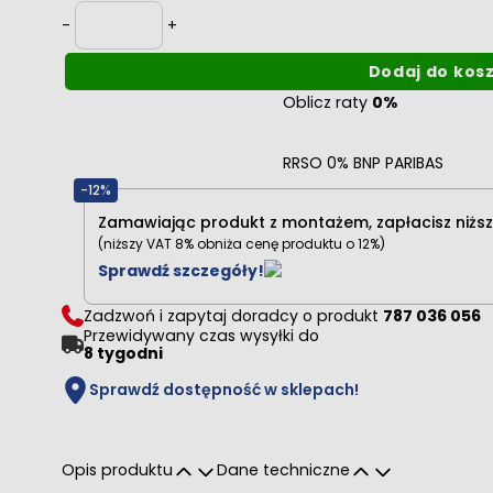
Ilość
-
+
Dodaj do kos
Oblicz raty
0%
RRSO 0% BNP PARIBAS
-12%
Zamawiając produkt z montażem, zapłacisz niższ
(niższy VAT 8% obniża cenę produktu o 12%)
Sprawdź szczegóły!
Zadzwoń i zapytaj doradcy o produkt
787 036 056
Przewidywany czas wysyłki do
8 tygodni
Sprawdź dostępność w sklepach!
Opis produktu
Dane techniczne