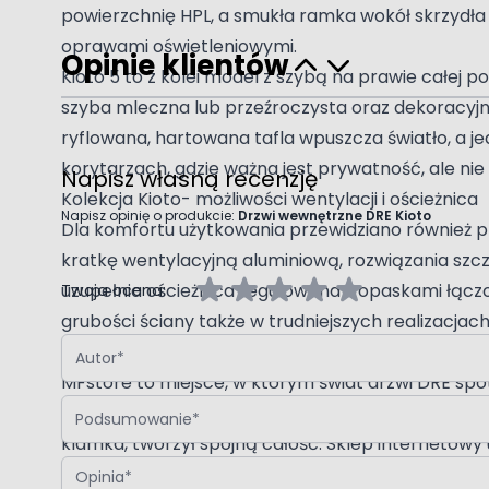
powierzchnię HPL, a smukła ramka wokół skrzydła
oprawami oświetleniowymi.
Opinie klientów
Kioto 5 to z kolei model z szybą na prawie całej
szyba mleczna lub przeźroczysta oraz dekoracyjn
ryflowana, hartowana tafla wpuszcza światło, a j
korytarzach, gdzie ważna jest prywatność, ale nie 
Napisz własną recenzję
Kolekcja Kioto- możliwości wentylacji i ościeżnica
Napisz opinię o produkcie:
Drzwi wewnętrzne DRE Kioto
Dla komfortu użytkowania przewidziano również p
kratkę wentylacyjną aluminiową, rozwiązania szc
uzupełnia ościeżnica regulowana z opaskami łącz
Twoja ocena:
grubości ściany także w trudniejszych realizacjach
Autor
Dlaczego MFstore
MFstore to miejsce, w którym świat drzwi DRE spo
Podsumowanie
(bezprzylgowe, z odwrotną przylgą, przesuwne), in
klamka, tworzył spójną całość. Sklep internetowy
Opinia
stacjonarne pozwalają obejrzeć na żywo fakturę l