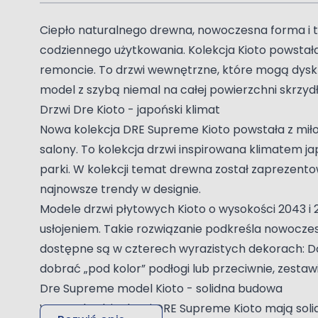
Ciepło naturalnego drewna, nowoczesna forma i tec
codziennego użytkowania. Kolekcja Kioto powstała
remoncie. To drzwi wewnętrzne, które mogą dysk
model z szybą niemal na całej powierzchni skrzyd
Drzwi Dre Kioto - japoński klimat
Nowa kolekcja DRE Supreme Kioto powstała z miło
salony. To kolekcja drzwi inspirowana klimatem ja
parki. W kolekcji temat drewna został zaprezentow
najnowsze trendy w designie.
Modele drzwi płytowych Kioto o wysokości 2043 
usłojeniem. Takie rozwiązanie podkreśla nowoczesn
dostępne są w czterech wyrazistych dekorach: Dą
dobrać „pod kolor” podłogi lub przeciwnie, zestaw
Dre Supreme model Kioto - solidna budowa
W standardzie drzwi DRE Supreme Kioto mają soli