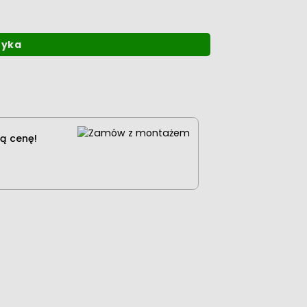
zyka
ą cenę!