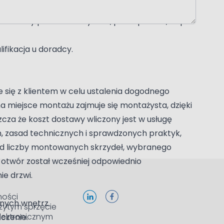
8%* zamiast 23%. Szczegóły oraz kwalifikację
zez cały proces: od wyboru, przez pomiar, aż po
ifikacja u doradcy.
 się z klientem w celu ustalenia dogodnego
 miejsce montażu zajmuje się montażysta, dzięki
cza że koszt dostawy wliczony jest w usługę
 zasad technicznych i sprawdzonych praktyk,
 od liczby montowanych skrzydeł, wybranego
otwór został wcześniej odpowiednio
ie drzwi.
ności
snych wnętrz.
żytym sprzęcie
elektronicznym
czenie.