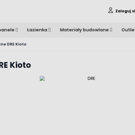
Zaloguj s
panele
Łazienka
Materiały budowlane
Outle
zne DRE Kioto
RE Kioto