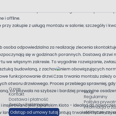
nieje możliwość skorzystania z preferencyjnej stawki VAT 
średnio z doradcą MFstore. Obsługa MFstore prowadzi pr
 i offline.
rzy zakupie z usługą montażu w salonie; szczegóły i kwal
 osoba odpowiedzialna za realizację zlecenia skontaktuje
zpoczynają się w godzinach porannych. Dostawą drzwi na
u we włąsnym zakresie. To wygodnie rozwiązanie, zwłasz
 sztuką budowlaną, z zachowaniem obowiązujących norm,
łowe funkcjonowanie drzwi.Czas trwania montażu zależy
 otworu drzwiowego. Proces przebiega sprawniej, gdy 
O nas
aną, co pozwala na szybsze i bardziej precyzyjne osadzen
Blog
Kontakt
Regulaminy
Dostawa i płatność
Polityka prywat
Zwroty i Reklamacje
 i inspirowana jest japońskim Kioto - idealna do nowocze
Informacja o zu
Odstąp od umowy tutaj
elektrycznym i 
 laminacie HPL 0,8 mm gwarantują trwałość i łatwe czysz