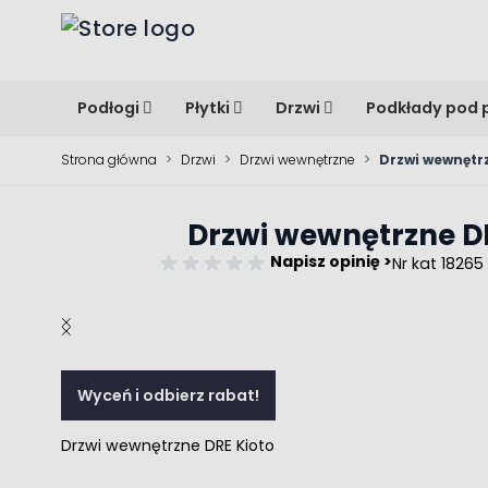
Przejdź do treści
Podłogi
Płytki
Drzwi
Podkłady pod 
Strona główna
>
Drzwi
>
Drzwi wewnętrzne
>
Drzwi wewnętr
Drzwi wewnętrzne D
Napisz opinię >
Nr kat 18265
Main image
Click to view image in fullscreen
Wyceń i odbierz rabat!
Drzwi wewnętrzne DRE Kioto