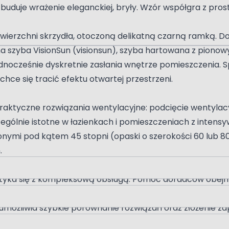
 buduje wrażenie eleganckiej, bryły. Wzór współgra z p
 powierzchni skrzydła, otoczoną delikatną czarną ramką
a szyba VisionSun (visionsun), szyba hartowana z piono
ednocześnie dyskretnie zasłania wnętrze pomieszczenia. 
chce się tracić efektu otwartej przestrzeni.
raktyczne rozwiązania wentylacyjne: podcięcie wentylac
zególnie istotne w łazienkach i pomieszczeniach z inten
onymi pod kątem 45 stopni (opaski o szerokości 60 lub 
.
tyka się z kompleksową obsługą. Pomoc doradców obejmuje
tarsji oraz koloru zawiasów i okuć, tak aby cały zestaw –
 umożliwia szybkie porównanie rozwiązań oraz złożenie za
aminatu HPL i kolory drewna.