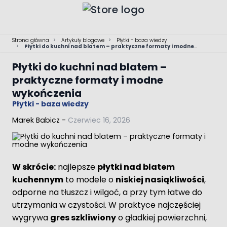
Przejdź do treści
Strona główna
>
Artykuły blogowe
>
Płytki - baza wiedzy
>
Płytki do kuchni nad blatem – praktyczne formaty i modne
wykończenia
Płytki do kuchni nad blatem –
praktyczne formaty i modne
wykończenia
Płytki - baza wiedzy
Marek Babicz
-
Czerwiec 16, 2026
W skrócie:
najlepsze
płytki nad blatem
kuchennym
to modele o
niskiej nasiąkliwości
,
odporne na tłuszcz i wilgoć, a przy tym łatwe do
utrzymania w czystości. W praktyce najczęściej
wygrywa
gres szkliwiony
o gładkiej powierzchni,