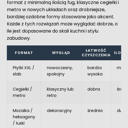
format z minimalną ilością fug, klasyczne cegiełki i
metro w nowych układach oraz drobniejsze,
bardziej ozdobne formy stosowane jako akcent.
Każde z tych rozwiązań może wyglądać dobrze, o
ile jest dopasowane do skali kuchni i stylu
zabudowy.
ŁATWOŚĆ
FORMAT
WYGLĄD
ILOŚĆ
CZYSZCZENIA
Płytki XXL /
nowoczesny,
bardzo
mała
slab
spokojny
wysoka
Cegiełki /
klasyczny lub
dobra
średn
metro
retro
Mozaika /
dekoracyjny
średnia
duża
heksagony
/ łuski