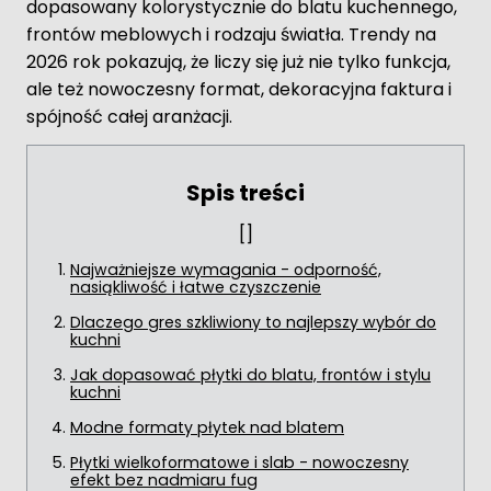
dopasowany kolorystycznie do blatu kuchennego,
frontów meblowych i rodzaju światła. Trendy na
2026 rok pokazują, że liczy się już nie tylko funkcja,
ale też nowoczesny format, dekoracyjna faktura i
spójność całej aranżacji.
[
]
Najważniejsze wymagania - odporność,
nasiąkliwość i łatwe czyszczenie
Dlaczego gres szkliwiony to najlepszy wybór do
kuchni
Jak dopasować płytki do blatu, frontów i stylu
kuchni
Modne formaty płytek nad blatem
Płytki wielkoformatowe i slab - nowoczesny
efekt bez nadmiaru fug