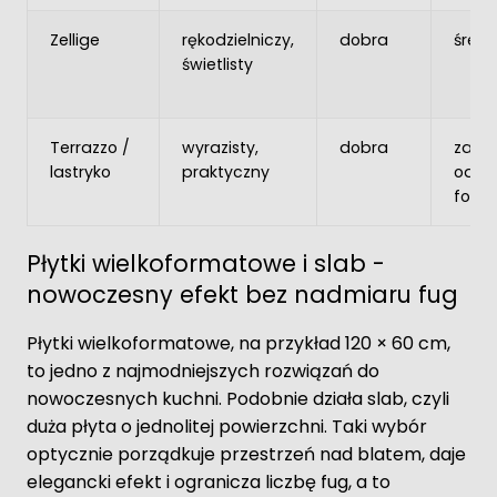
Zellige
rękodzielniczy,
dobra
średn
świetlisty
Terrazzo /
wyrazisty,
dobra
zależ
lastryko
praktyczny
od
form
Płytki wielkoformatowe i slab -
nowoczesny efekt bez nadmiaru fug
Płytki wielkoformatowe, na przykład 120 × 60 cm,
to jedno z najmodniejszych rozwiązań do
nowoczesnych kuchni. Podobnie działa slab, czyli
duża płyta o jednolitej powierzchni. Taki wybór
optycznie porządkuje przestrzeń nad blatem, daje
elegancki efekt i ogranicza liczbę fug, a to