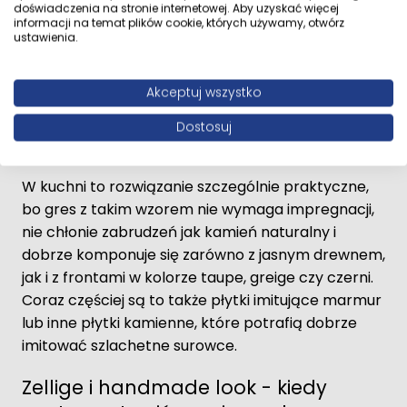
doświadczenia na stronie internetowej. Aby uzyskać więcej
informacji na temat plików cookie, których używamy, otwórz
Imitacja marmuru, trawertyn i kwarcyt to jeden z
ustawienia.
najmocniejszych kierunków. Największą
popularnością cieszą się jasne, ciepłe rysunki
Akceptuj wszystko
kamienia, w tym wzór Taj Mahal. Dają elegancki
Dostosuj
efekt, a jednocześnie są znacznie prostsze w
utrzymaniu niż naturalny marmur.
W kuchni to rozwiązanie szczególnie praktyczne,
bo gres z takim wzorem nie wymaga impregnacji,
nie chłonie zabrudzeń jak kamień naturalny i
dobrze komponuje się zarówno z jasnym drewnem,
jak i z frontami w kolorze taupe, greige czy czerni.
Coraz częściej są to także płytki imitujące marmur
lub inne płytki kamienne, które potrafią dobrze
imitować szlachetne surowce.
Zellige i handmade look - kiedy