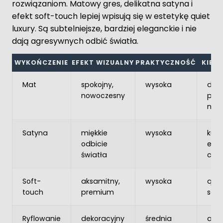
rozwiązaniom. Matowy gres, delikatna satyna i
efekt soft-touch lepiej wpisują się w estetykę quiet
luxury. Są subtelniejsze, bardziej eleganckie i nie
dają agresywnych odbić światła.
WYKOŃCZENIE
EFEKT WIZUALNY
PRAKTYCZNOŚĆ
KIED
Mat
spokojny,
wysoka
duż
nowoczesny
płas
min
Satyna
miękkie
wysoka
kuch
odbicie
eleg
światła
ciep
Soft-
aksamitny,
wysoka
quie
touch
premium
sof
Ryflowanie
dekoracyjny
średnia
akc