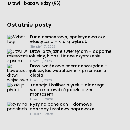
Drzwi - baza wiedzy
(66)
Ostatnie posty
Fuga cementowa, epoksydowa czy
elastyczna – którą wybrać
Sierpień 01, 2026
Drzwi przyjazne zwierzętom – odporne
okleiny, klapki i łatwe czyszczenie
Lipiec 31, 2026
Drzwi wejściowe energooszczędne –
jak czytać współczynnik przenikania
ciepła
Lipiec 31, 2026
Tonacja i kaliber płytek – dlaczego
warto sprawdzić paczki przed
montażem
Lipiec 30, 2026
Rysy na panelach – domowe
sposoby i zestawy naprawcze
Lipiec 30, 2026