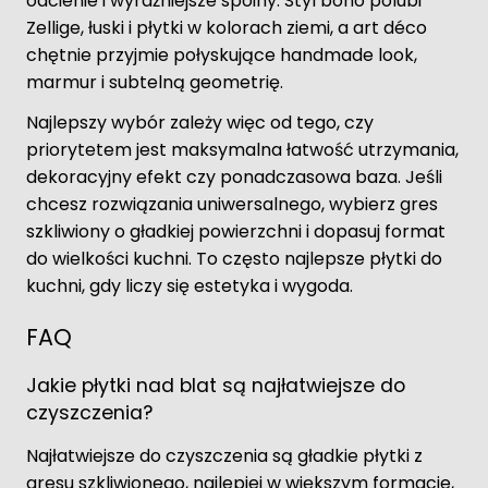
odcienie i wyraźniejsze spoiny. Styl boho polubi
Zellige, łuski i płytki w kolorach ziemi, a art déco
chętnie przyjmie połyskujące handmade look,
marmur i subtelną geometrię.
Najlepszy wybór zależy więc od tego, czy
priorytetem jest maksymalna łatwość utrzymania,
dekoracyjny efekt czy ponadczasowa baza. Jeśli
chcesz rozwiązania uniwersalnego, wybierz gres
szkliwiony o gładkiej powierzchni i dopasuj format
do wielkości kuchni. To często najlepsze płytki do
kuchni, gdy liczy się estetyka i wygoda.
FAQ
Jakie płytki nad blat są najłatwiejsze do
czyszczenia?
Najłatwiejsze do czyszczenia są gładkie płytki z
gresu szkliwionego, najlepiej w większym formacie,