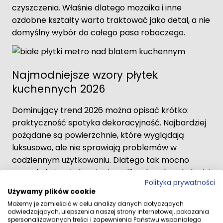
czyszczenia. Właśnie dlatego mozaika i inne
ozdobne kształty warto traktować jako detal, a nie
domyślny wybór do całego pasa roboczego.
Najmodniejsze wzory płytek
kuchennych 2026
Dominujący trend 2026 można opisać krótko:
praktyczność spotyka dekoracyjność. Najbardziej
pożądane są powierzchnie, które wyglądają
luksusowo, ale nie sprawiają problemów w
codziennym użytkowaniu. Dlatego tak mocno
wracają imitacje kamienia, Zellige, handmade look i
Polityka prywatności
nowoczesne lastryko.
Używamy plików cookie
Możemy je zamieścić w celu analizy danych dotyczących
Imitacje kamienia - marmur,
odwiedzających, ulepszenia naszej strony internetowej, pokazania
trawertyn, kwarcyt i wzór Taj Mahal
spersonalizowanych treści i zapewnienia Państwu wspaniałego