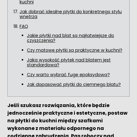
kuchni
Jak dobrać idealne płytki do konkretnego stylu
wnętrza
FAQ
Jakie płytki nad blat są najłatwiejsze do
czyszczenia?
Czy matowe płytki są praktyczne w kuchni?
Jaka wysokość płytek nad blatem jest
standardowa?
Czy warto wybrać fugę epoksydową?
Jak dopasować płytki do ciemnego blatu?
Jeśli szukasz rozwiązania, które będzie
jednocześnie praktyczne i estetyczne, postaw
na płytki do kuchni między szafkami
wykonane z materiału odpornego na
codzienne zabrudzenia. Pas roboczy nad