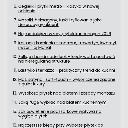
Cegiełki i płytki metro - klasyka w nowej
odsłonie
Mozaiki, heksagony, łuski i ryflowania jako
dekoracyjny akcent
Najmodniejsze wzory płytek kuchennych 2026
Imitacje kamienia - marmur, trawertyn, kwarcyt
i wzór Taj Mahal
Zellige i handmade look - kiedy warto postawić
na nieregularną strukturę
Lastryko i terrazzo - praktyczny trend do kuchni
Mat, satyna i soft-touch - wykończenia zgodne
z quiet luxury
Wysokość płytek nad blatem i zasady montażu
Jaką fugę wybrać nad blatem kuchennym
Jak oświetlenie podszafkowe wpływa na
wygląd płytek
Najczęstsze błędy przy wyborze płytek do